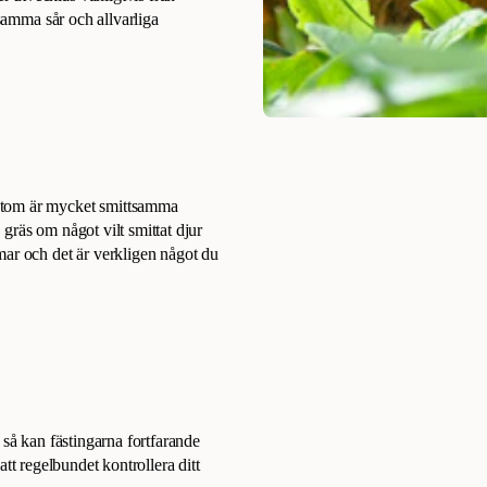
tsamma sår och allvarliga
utom är mycket smittsamma
gräs om något vilt smittat djur
mar och det är verkligen något du
 så kan fästingarna fortfarande
 att regelbundet kontrollera ditt