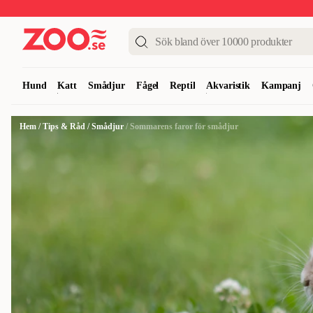
Upp till 50%
Super Summer DEALS
Shoppa nu!
Hund
Katt
Smådjur
Fågel
Reptil
Akvaristik
Kampanj
Hem
/
Tips & Råd
/
Smådjur
/
Sommarens faror för smådjur