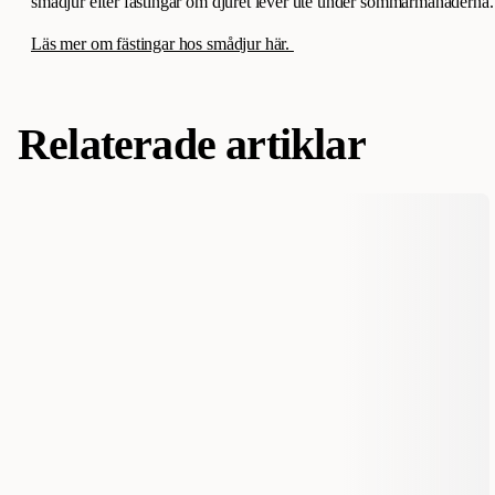
smådjur efter fästingar om djuret lever ute under sommarmånaderna.
Läs mer om fästingar hos smådjur här.
Relaterade artiklar