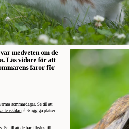
 var medveten om de
 Läs vidare för att
 sommarens faror för
arma sommardagar. Se till att
vattenskålar
på skuggiga platser
e till att de har tillgång till