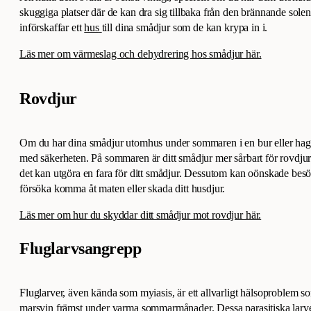
skuggiga platser där de kan dra sig tillbaka från den brännande sol
införskaffar ett
hus
till dina smådjur som de kan krypa in i.
Läs mer om värmeslag och dehydrering hos smådjur här.
Rovdjur
Om du har dina smådjur utomhus under sommaren i en bur eller ha
med säkerheten. På sommaren är ditt smådjur mer sårbart för rovdjur
det kan utgöra en fara för ditt smådjur. Dessutom kan oönskade be
försöka komma åt maten eller skada ditt husdjur.
Läs mer om hur du skyddar ditt smådjur mot rovdjur här.
Fluglarvsangrepp
Fluglarver, även kända som myiasis, är ett allvarligt hälsoproblem 
marsvin främst under varma sommarmånader. Dessa parasitiska larver