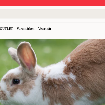
OUTLET
Varumärken
Veterinär