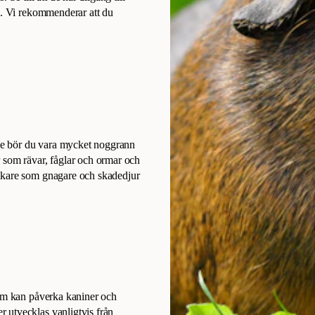
en. Vi rekommenderar att du
ge bör du vara mycket noggrann
 som rävar, fåglar och ormar och
sökare som gnagare och skadedjur
som kan påverka kaniner och
 utvecklas vanligtvis från