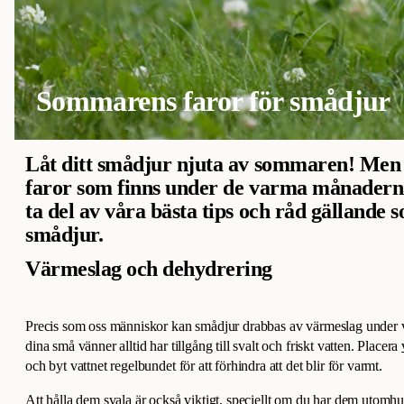
Sommarens faror för smådjur
Låt ditt smådjur njuta av sommaren! Men
faror som finns under de varma månaderna.
ta del av våra bästa tips och råd gällande
smådjur.
Värmeslag och dehydrering
Precis som oss människor kan smådjur drabbas av värmeslag under v
dina små vänner alltid har tillgång till svalt och friskt vatten. Placera
och byt vattnet regelbundet för att förhindra att det blir för varmt.
Att hålla dem svala är också viktigt, speciellt om du har dem utomhus. S