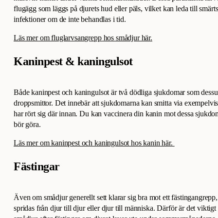
flugägg som läggs på djurets hud eller päls, vilket kan leda till smär
infektioner om de inte behandlas i tid.
Läs mer om fluglarvsangrepp hos smådjur här.
Kaninpest & kaningulsot
Både kaninpest och kaningulsot är två dödliga sjukdomar som dess
droppsmittor. Det innebär att sjukdomarna kan smitta via exempelvis 
har rört sig där innan. Du kan vaccinera din kanin mot dessa sjukdo
bör göra.
Läs mer om kaninpest och kaningulsot hos kanin här.
Fästingar
Även om smådjur generellt sett klarar sig bra mot ett fästingangrepp,
spridas från djur till djur eller djur till människa. Därför är det viktigt