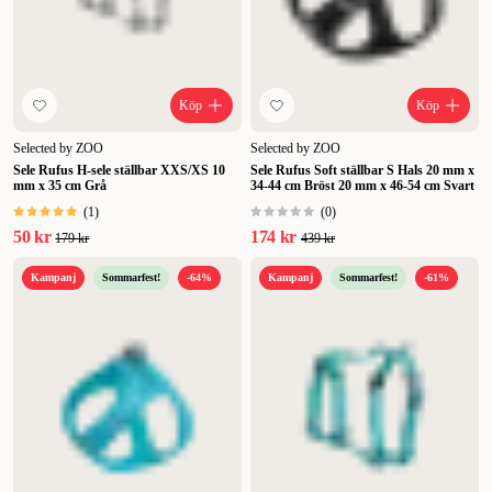
Köp
Köp
Selected by ZOO
Selected by ZOO
Sele Rufus H-sele ställbar XXS/XS 10
Sele Rufus Soft ställbar S Hals 20 mm x
mm x 35 cm Grå
34-44 cm Bröst 20 mm x 46-54 cm Svart
(
1
)
(
0
)
50 kr
174 kr
179 kr
439 kr
Kampanj
Sommarfest!
-64%
Kampanj
Sommarfest!
-61%