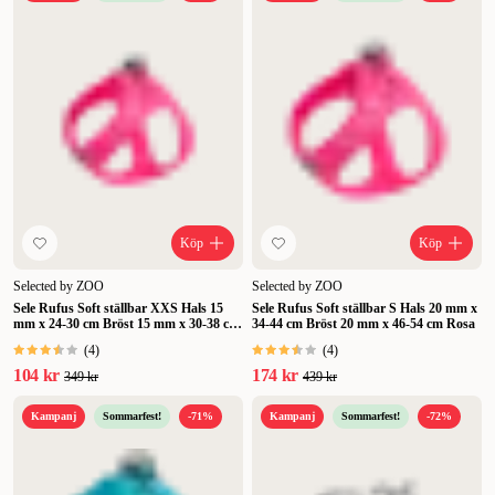
Köp
Köp
Selected by ZOO
Selected by ZOO
Sele Rufus Soft ställbar XXS Hals 15
Sele Rufus Soft ställbar S Hals 20 mm x
mm x 24-30 cm Bröst 15 mm x 30-38 cm
34-44 cm Bröst 20 mm x 46-54 cm Rosa
Rosa
(
4
)
(
4
)
104 kr
174 kr
349 kr
439 kr
Kampanj
Sommarfest!
-71%
Kampanj
Sommarfest!
-72%