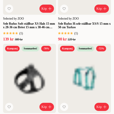
Köp
Köp
Selected by ZOO
Selected by ZOO
Sele Rufus Soft ställbar XS Hals 15 mm
Sele Rufus H-sele ställbar XS/S 15 mm x
x 28-36 cm Bröst 15 mm x 38-46 cm
50 cm Turkos
Turkos
(
1
)
(
1
)
139 kr
90 kr
389 kr
229 kr
Kampanj
Sommarfest!
-70%
Kampanj
Sommarfest!
-72%
Köp
Köp