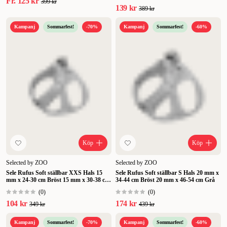
Fr.
125 kr
399 kr
139 kr
389 kr
Kampanj
Sommarfest!
-70%
Kampanj
Sommarfest!
-60%
Köp
Köp
Selected by ZOO
Selected by ZOO
Sele Rufus Soft ställbar XXS Hals 15
Sele Rufus Soft ställbar S Hals 20 mm x
mm x 24-30 cm Bröst 15 mm x 30-38 cm
34-44 cm Bröst 20 mm x 46-54 cm Grå
Grå
(
0
)
(
0
)
104 kr
174 kr
349 kr
439 kr
Kampanj
Sommarfest!
-70%
Kampanj
Sommarfest!
-60%