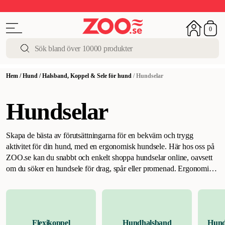
Upp till 50%
Super Summer DEALS
Shoppa nu!
0
Hem
/
Hund
/
Halsband, Koppel & Sele för hund
/
Hundselar
Hundselar
Skapa de bästa av förutsättningarna för en bekväm och trygg
aktivitet för din hund, med en ergonomisk hundsele. Här hos oss på
ZOO.se kan du snabbt och enkelt shoppa hundselar online, oavsett
om du söker en hundsele för drag, spår eller promenad.
Ergonomiskt
och bekvämt med sele för hund
.
Det finns flera fördelar med att välja
en sele framför halsband till din hund. Särskilt om du har en hund
som är benägen att dra i kopplet eller en ung valp. Den största
fördelen är att en hundsele är ett snällare alternativ mot hundens
Flexikoppel
Hundhalsband
Hund
känsliga nacke och hals. Därför kan en sele förhindra onödiga