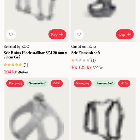
Köp
Köp
Selected by ZOO
Gustaf och Evita
Sele Rufus H-sele ställbar S/M 20 mm x
Sele Finessish soft
70 cm Grå
(
1
)
(
1
)
Fr.
125 kr
399 kr
104 kr
269 kr
Kampanj
Sommarfest!
-59%
Kampanj
Sommarfest!
-61%