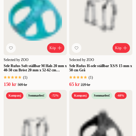
Köp
Köp
Selected by ZOO
Selected by ZOO
Sele Rufus Soft ställbar M Hals 20 mm x
Sele Rufus H-sele ställbar XS/S 15 mm x
40-50 cm Bröst 20 mm x 52-62 cm
50 cm Grå
Turkos
(
1
)
(
1
)
150 kr
65 kr
509 kr
229 kr
Kampanj
Sommarfest!
-72%
Kampanj
Sommarfest!
-60%