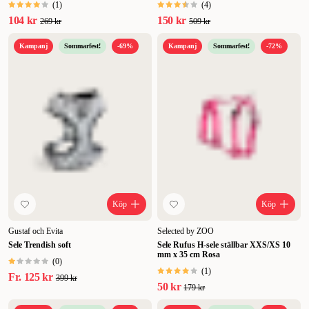
(
1
)
(
4
)
104 kr
150 kr
269 kr
509 kr
Kampanj
Sommarfest!
-69%
Kampanj
Sommarfest!
-72%
Köp
Köp
Gustaf och Evita
Selected by ZOO
Sele Trendish soft
Sele Rufus H-sele ställbar XXS/XS 10
mm x 35 cm Rosa
(
0
)
(
1
)
Fr.
125 kr
399 kr
50 kr
179 kr