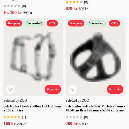
(
0
)
(
0
)
629 kr
899 kr
Fr.
200 kr
399 kr
Kampanj
Sommarfest!
-67%
Kampanj
Sommarfest!
-59%
Köp
Köp
Selected by ZOO
Selected by ZOO
Sele Rufus H-sele ställbar L/XL 25 mm
Sele Rufus Soft ställbar M Hals 20 mm x
x 100 cm Grå
40-50 cm Bröst 20 mm x 52-62 cm Svart
(
1
)
(
0
)
100 kr
209 kr
299 kr
509 kr