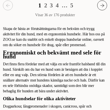
1
2
3
4
…
5
Visar 36 av 176
produkter
Skapa de bästa av förutsättningarna för en bekväm och trygg
aktivitet för din hund, med en ergonomisk hundsele. Här hos oss på
ZOO.se kan du snabbt och enkelt shoppa hundselar online, oavsett
om du söker en hundsele för drag, spår eller promenad.
Ergonomiskt och bekvämt med sele för
hund
Det finns flera fördelar med att välja en sele framför halsband till din
hund. Särskilt om du har en hund som är benägen att dra i kopplet
eller en ung valp. Den största fördelen är att en hundsele är ett
snällare alternativ mot hundens känsliga nacke och hals. Därför kan
en sele förhindra onödiga skador, samtidigt som den blir mer
behaglig för hunden att bära under aktivitet.
Olika hundselar för olika aktiviteter
Dogparkour, långpromenader i skogen, canicross, spår och