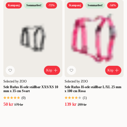
Kampanj
Sommarfest!
-72%
Kampanj
Sommarfest!
-54%
Köp
Köp
Selected by ZOO
Selected by ZOO
Sele Rufus H-sele ställbar XXS/XS 10
Sele Rufus H-sele ställbar L/XL 25 mm
mm x 35 cm Svart
x 100 cm Rosa
(
0
)
(
1
)
50 kr
139 kr
179 kr
299 kr