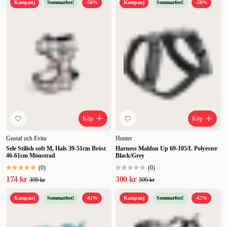
Kampanj
Sommarfest!
-56%
Kampanj
Sommarfest!
-50%
Köp
Köp
Gustaf och Evita
Hunter
Sele Stilish soft M, Hals 39-51cm Bröst
Harness Maldon Up 69-105/L Polyester
46-61cm Mönstrad
Black/Grey
(
0
)
(
0
)
174 kr
300 kr
399 kr
599 kr
Kampanj
Sommarfest!
-61%
Kampanj
Sommarfest!
-67%