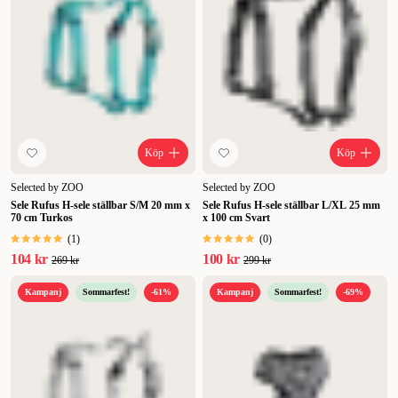
Köp
Köp
Selected by ZOO
Selected by ZOO
Sele Rufus H-sele ställbar S/M 20 mm x
Sele Rufus H-sele ställbar L/XL 25 mm
70 cm Turkos
x 100 cm Svart
(
1
)
(
0
)
104 kr
100 kr
269 kr
299 kr
Kampanj
Sommarfest!
-61%
Kampanj
Sommarfest!
-69%