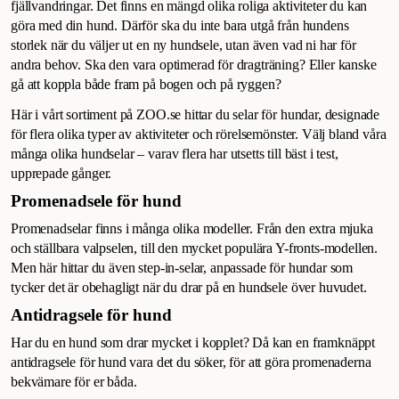
fjällvandringar. Det finns en mängd olika roliga aktiviteter du kan
göra med din hund. Därför ska du inte bara utgå från hundens
storlek när du väljer ut en ny hundsele, utan även vad ni har för
andra behov. Ska den vara optimerad för dragträning? Eller kanske
gå att koppla både fram på bogen och på ryggen?
Här i vårt sortiment på ZOO.se hittar du selar för hundar, designade
för flera olika typer av aktiviteter och rörelsemönster. Välj bland våra
många olika hundselar – varav flera har utsetts till bäst i test,
upprepade gånger.
Promenadsele för hund
Promenadselar finns i många olika modeller. Från den extra mjuka
och ställbara valpselen, till den mycket populära Y-fronts-modellen.
Men här hittar du även step-in-selar, anpassade för hundar som
tycker det är obehagligt när du drar på en hundsele över huvudet.
Antidragsele för hund
Har du en hund som drar mycket i kopplet? Då kan en framknäppt
antidragsele för hund vara det du söker, för att göra promenaderna
bekvämare för er båda.