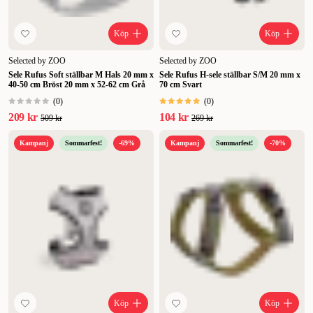
Köp
Köp
Selected by ZOO
Selected by ZOO
Sele Rufus Soft ställbar M Hals 20 mm x
Sele Rufus H-sele ställbar S/M 20 mm x
40-50 cm Bröst 20 mm x 52-62 cm Grå
70 cm Svart
(
0
)
(
0
)
209 kr
104 kr
509 kr
269 kr
Kampanj
Sommarfest!
-69%
Kampanj
Sommarfest!
-70%
Köp
Köp