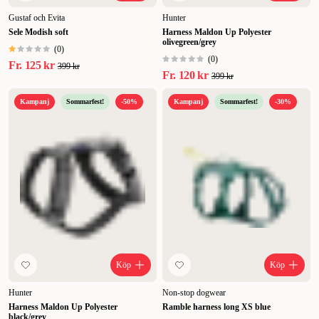
Gustaf och Evita
Hunter
Sele Modish soft
Harness Maldon Up Polyester
olivegreen/grey
(
0
)
(
0
)
Fr.
125 kr
399 kr
Fr.
120 kr
399 kr
Kampanj
Sommarfest!
-50%
Kampanj
Sommarfest!
-30%
Köp
Köp
Hunter
Non-stop dogwear
Harness Maldon Up Polyester
Ramble harness long XS blue
black/grey