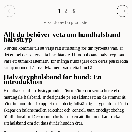
1
2
3
Visar 36 av 86
produkter
Allt du behöver veta om hundhalsband
halvstryp
När det kommer till att välja rätt utrustning för din fyrbenta vän, är
det en hel del saker att ta i beaktande. Hundhalsband halvstryp kan
vara ett utmärkt alternativ för många hundägare och deras pälsklädda
kompanjoner. Låt oss dyka ner i vad detta innebär.
Halvstryphalsband för hund: En
introduktion
Hundhalsband i halvstrypmodell, även känt som semi-choke eller
martingale-halsband, är designade på ett sådant sätt att de stramar åt
när din hund drar i kopplet men aldrig fullständigt stryper dem. Detta
skapar en balans mellan säkerhet och kontroll utan onödigt obehag
för ditt husdjur. Dessutom minskar risken att din hund kan backa ur
sitt halsband om det dras åt när hunden drar.