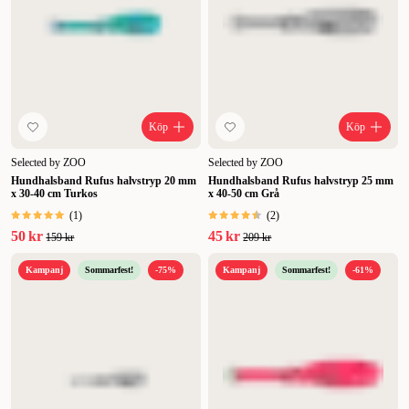
Köp
Köp
Selected by ZOO
Selected by ZOO
Hundhalsband Rufus halvstryp 20 mm
Hundhalsband Rufus halvstryp 25 mm
x 30-40 cm Turkos
x 40-50 cm Grå
(
1
)
(
2
)
50 kr
45 kr
159 kr
209 kr
Kampanj
Sommarfest!
-75%
Kampanj
Sommarfest!
-61%