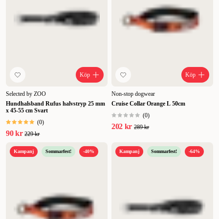
Köp
Köp
Selected by ZOO
Non-stop dogwear
Hundhalsband Rufus halvstryp 25 mm
Cruise Collar Orange L 50cm
x 45-55 cm Svart
(
0
)
(
0
)
202 kr
289 kr
90 kr
229 kr
Kampanj
Sommarfest!
-40%
Kampanj
Sommarfest!
-64%