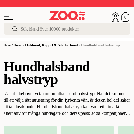
Upp till 50%
Super Summer DEALS
Shoppa nu!
0
Hem
/
Hund
/
Halsband, Koppel & Sele för hund
/
Hundhalsband halvstryp
Hundhalsband
halvstryp
Allt du behöver veta om hundhalsband halvstryp
.
När det kommer
till att välja rätt utrustning för din fyrbenta vän, är det en hel del saker
att ta i beaktande. Hundhalsband halvstryp kan vara ett utmärkt
alternativ för många hundägare och deras pälsklädda kompanjoner.
Låt oss dyka ner i vad detta innebär.
Halvstryphalsband för hund: En
introduktion
.
Hundhalsband i halvstrypmodell, även känt som semi-
choke eller martingale-halsband, är designade på ett sådant sätt att de