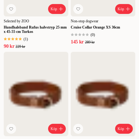
Köp
Köp
Selected by ZOO
Non-stop dogwear
Hundhalsband Rufus halvstryp 25 mm
Cruise Collar Orange XS 36cm
x 45-55 cm Turkos
(
0
)
(
1
)
145 kr
289 kr
90 kr
229 kr
Köp
Köp