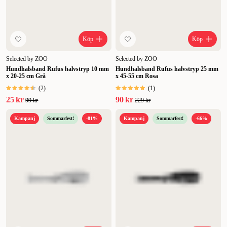
Köp
Köp
Selected by ZOO
Selected by ZOO
Hundhalsband Rufus halvstryp 10 mm
Hundhalsband Rufus halvstryp 25 mm
x 20-25 cm Grå
x 45-55 cm Rosa
(
2
)
(
1
)
25 kr
90 kr
99 kr
229 kr
Kampanj
Sommarfest!
-81%
Kampanj
Sommarfest!
-66%