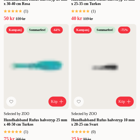
x 30-40 cm Rosa
x 25-35 cm Turkos
(
1
)
(
1
)
50 kr
40 kr
159 kr
119 kr
Kampanj
Sommarfest!
-64%
Kampanj
Sommarfest!
-75%
Köp
Köp
Selected by ZOO
Selected by ZOO
Hundhalsband Rufus halvstryp 25 mm
Hundhalsband Rufus halvstryp 10 mm
x 40-50 cm Turkos
x 20-25 cm Svart
(
1
)
(
0
)
75 kr
25 kr
209 kr
99 kr