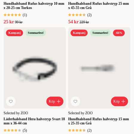
Hundhalsband Rufus halvstryp 10 mm
Hundhalsband Rufus halvstryp 25 mm
x 20-25 cm Turkos
x 45-55 cm Grå
(
1
)
(
2
)
25 kr
54 kr
99 kr
229 kr
Kampanj
Sommarfest!
Kampanj
Sommarfest!
-66%
Köp
Köp
Selected by ZOO
Selected by ZOO
Läderhalsband Hera halvstryp Svart 18
Hundhalsband Rufus halvstryp 15 mm
mm x 36-44 cm
x 25-35 cm Grå
(
5
)
(
2
)