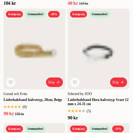
104 kr
40 kr
119 kr
Kampanj
Sommarfest!
-40%
Kampanj
Sommarfest!
Köp
Köp
Gustaf och Evita
Selected by ZOO
Läderhalsband halvstryp, 20cm, Beige
Läderhalsband Hera halvstryp Svart 12
mm x 24-31 cm
(
0
)
(
5
)
90 kr
150 kr
90 kr
Kampanj
Sommarfest!
Kampanj
Sommarfest!
-50%