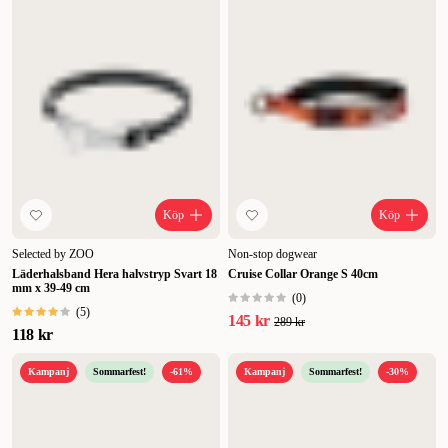
Köp
Köp
Selected by ZOO
Non-stop dogwear
Läderhalsband Hera halvstryp Svart 18
Cruise Collar Orange S 40cm
mm x 39-49 cm
(
0
)
(
5
)
145 kr
289 kr
118 kr
Kampanj
Sommarfest!
-61%
Kampanj
Sommarfest!
-30%