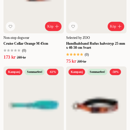
Köp
Köp
Non-stop dogwear
Selected by ZOO
Cruise Collar Orange M 45cm
Hundhalsband Rufus halvstryp 25 mm
x 40-50 cm Svart
(
0
)
(
0
)
173 kr
289 kr
75 kr
209 kr
Kampanj
Sommarfest!
-61%
Kampanj
Sommarfest!
-50%