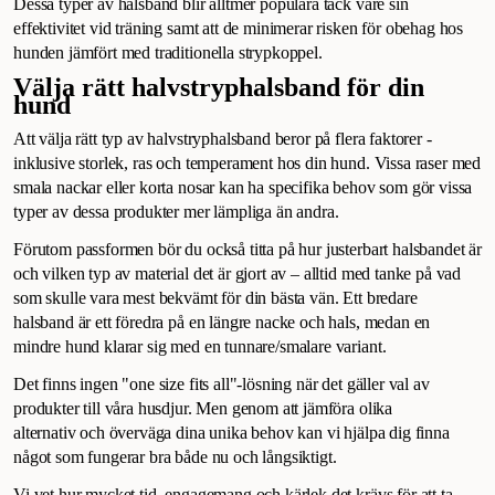
Dessa typer av halsband blir alltmer populära tack vare sin
effektivitet vid träning samt att de minimerar risken för obehag hos
hunden jämfört med traditionella strypkoppel.
Välja rätt halvstryphalsband för din
hund
Att välja rätt typ av halvstryphalsband beror på flera faktorer -
inklusive storlek, ras och temperament hos din hund. Vissa raser med
smala nackar eller korta nosar kan ha specifika behov som gör vissa
typer av dessa produkter mer lämpliga än andra.
Förutom passformen bör du också titta på hur justerbart halsbandet är
och vilken typ av material det är gjort av – alltid med tanke på vad
som skulle vara mest bekvämt för din bästa vän. Ett bredare
halsband är ett föredra på en längre nacke och hals, medan en
mindre hund klarar sig med en tunnare/smalare variant.
Det finns ingen "one size fits all"-lösning när det gäller val av
produkter till våra husdjur. Men genom att jämföra olika
alternativ och överväga dina unika behov kan vi hjälpa dig finna
något som fungerar bra både nu och långsiktigt.
Vi vet hur mycket tid, engagemang och kärlek det krävs för att ta