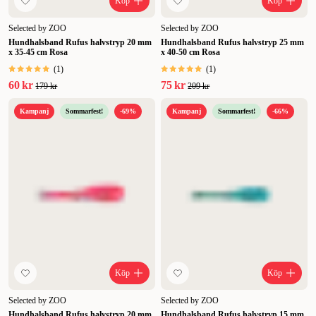
Köp
Köp
engagemang och kärlek det krävs för att ta hand om en älskad
fyrbent familjemedlem – vi hjälper dig genom att se till att du har alla
Selected by ZOO
Selected by ZOO
verktyg du behöver för er gemensamma resa.
Hundhalsband Rufus halvstryp 20 mm
Hundhalsband Rufus halvstryp 25 mm
x 35-45 cm Rosa
x 40-50 cm Rosa
(
1
)
(
1
)
60 kr
75 kr
179 kr
209 kr
Kampanj
Sommarfest!
-69%
Kampanj
Sommarfest!
-66%
Köp
Köp
Selected by ZOO
Selected by ZOO
Hundhalsband Rufus halvstryp 20 mm
Hundhalsband Rufus halvstryp 15 mm