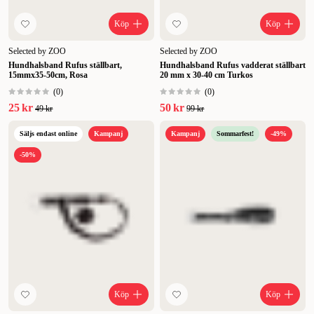
Köp
Köp
Selected by ZOO
Selected by ZOO
Hundhalsband Rufus ställbart,
Hundhalsband Rufus vadderat ställbart
15mmx35-50cm, Rosa
20 mm x 30-40 cm Turkos
(
0
)
(
0
)
25 kr
50 kr
49 kr
99 kr
Säljs endast online
Kampanj
Kampanj
Sommarfest!
-49%
-50%
Köp
Köp