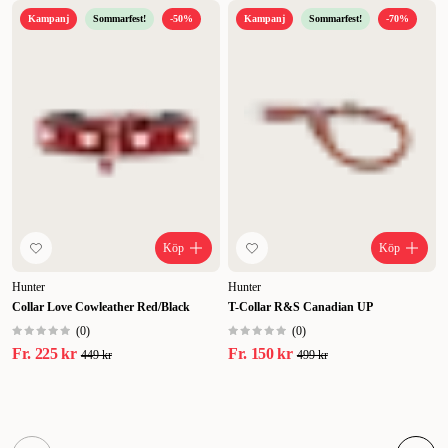
Kampanj
Sommarfest!
-50%
Kampanj
Sommarfest!
-70%
Köp
Köp
Hunter
Hunter
Collar Love Cowleather Red/Black
T-Collar R&S Canadian UP
(
0
)
(
0
)
Fr.
225 kr
Fr.
150 kr
449 kr
499 kr