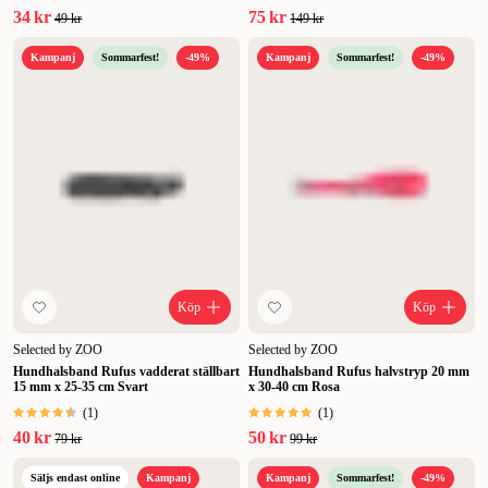
34 kr
75 kr
49 kr
149 kr
Kampanj
Sommarfest!
-49%
Kampanj
Sommarfest!
-49%
Köp
Köp
Selected by ZOO
Selected by ZOO
Hundhalsband Rufus vadderat ställbart
Hundhalsband Rufus halvstryp 20 mm
15 mm x 25-35 cm Svart
x 30-40 cm Rosa
(
1
)
(
1
)
40 kr
50 kr
79 kr
99 kr
Säljs endast online
Kampanj
Kampanj
Sommarfest!
-49%