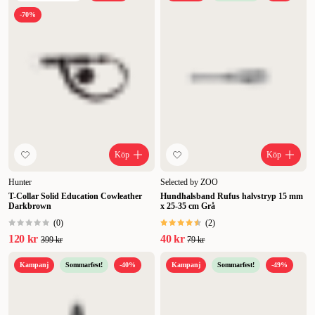
-70%
Köp
Köp
Hunter
Selected by ZOO
T-Collar Solid Education Cowleather
Hundhalsband Rufus halvstryp 15 mm
Darkbrown
x 25-35 cm Grå
(
0
)
(
2
)
120 kr
40 kr
399 kr
79 kr
Kampanj
Sommarfest!
-40%
Kampanj
Sommarfest!
-49%