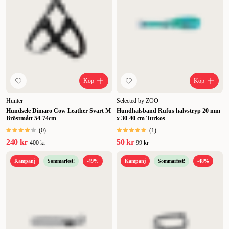
Köp
Köp
Hunter
Selected by ZOO
Hundsele Dimaro Cow Leather Svart M
Hundhalsband Rufus halvstryp 20 mm
Bröstmått 54-74cm
x 30-40 cm Turkos
(
0
)
(
1
)
240 kr
50 kr
400 kr
99 kr
Kampanj
Sommarfest!
-49%
Kampanj
Sommarfest!
-48%