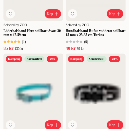
Köp
Köp
Selected by ZOO
Selected by ZOO
Läderhalsband Hera ställbart Svart 30
Hundhalsband Rufus vadderat ställbart
mm x 47-59 cm
15 mm x 25-35 cm Turkos
(
1
)
(
0
)
85 kr
40 kr
135 kr
79 kr
Kampanj
Sommarfest!
-49%
Kampanj
Sommarfest!
-40%
Köp
Köp