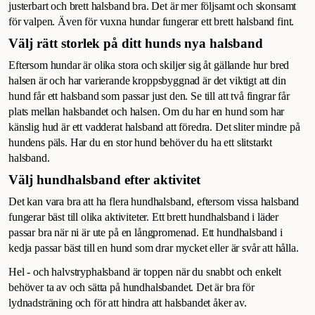
justerbart och brett halsband bra. Det är mer följsamt och skonsamt
för valpen. Även för vuxna hundar fungerar ett brett halsband fint.
Välj rätt storlek på ditt hunds nya halsband
Eftersom hundar är olika stora och skiljer sig åt gällande hur bred
halsen är och har varierande kroppsbyggnad är det viktigt att din
hund får ett halsband som passar just den. Se till att två fingrar får
plats mellan halsbandet och halsen. Om du har en hund som har
känslig hud är ett vadderat halsband att föredra. Det sliter mindre på
hundens päls. Har du en stor hund behöver du ha ett slitstarkt
halsband.
Välj hundhalsband efter aktivitet
Det kan vara bra att ha flera hundhalsband, eftersom vissa halsband
fungerar bäst till olika aktiviteter. Ett brett hundhalsband i läder
passar bra när ni är ute på en långpromenad. Ett hundhalsband i
kedja passar bäst till en hund som drar mycket eller är svår att hålla.
Hel - och halvstryphalsband är toppen när du snabbt och enkelt
behöver ta av och sätta på hundhalsbandet. Det är bra för
lydnadsträning och för att hindra att halsbandet åker av.