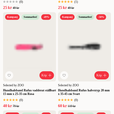
(
0
)
(
1
)
25 kr
25 kr
49 kr
49 kr
Kampanj
Sommarfest!
-49%
Kampanj
Sommarfest!
-50%
Köp
Köp
Selected by ZOO
Selected by ZOO
Hundhalsband Rufus vadderat ställbart
Hundhalsband Rufus halvstryp 20 mm
15 mm x 25-35 cm Rosa
x 35-45 cm Svart
(
0
)
(
0
)
40 kr
60 kr
79 kr
119 kr