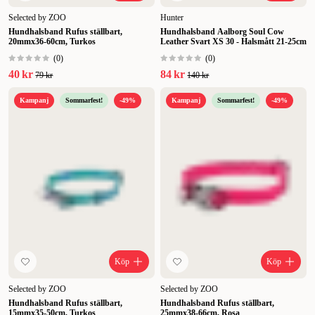
Selected by ZOO
Hunter
Hundhalsband Rufus ställbart,
Hundhalsband Aalborg Soul Cow
20mmx36-60cm, Turkos
Leather Svart XS 30 - Halsmått 21-25cm
(
0
)
(
0
)
40 kr
84 kr
79 kr
140 kr
Kampanj
Sommarfest!
-49%
Kampanj
Sommarfest!
-49%
Köp
Köp
Selected by ZOO
Selected by ZOO
Hundhalsband Rufus ställbart,
Hundhalsband Rufus ställbart,
15mmx35-50cm, Turkos
25mmx38-66cm, Rosa