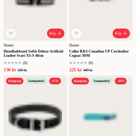
Köp
Köp
Hunter
Hunter
Hundhalsband Softie Deluxe Artificial
Collar R&S Canadian UP Cowleather
Leather Svart XS-S 40cm
Cognac 50/M
(
0
)
(
0
)
156 kr
225 kr
260 kr
449 kr
Kampanj
Sommarfest!
-37%
Kampanj
Sommarfest!
-49%