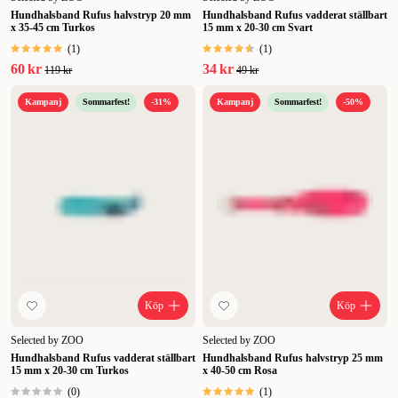
och nacke. Välkommen in i någon av våra butiker för att titta igenom
Hundhalsband Rufus halvstryp 20 mm
Hundhalsband Rufus vadderat ställbart
x 35-45 cm Turkos
15 mm x 20-30 cm Svart
vårt stora utbud av praktiska och snygga hundhalsband eller köp
direkt här online på ZOO.se.
(
1
)
(
1
)
60 kr
34 kr
119 kr
49 kr
Kampanj
Sommarfest!
-31%
Kampanj
Sommarfest!
-50%
Köp
Köp
Selected by ZOO
Selected by ZOO
Hundhalsband Rufus vadderat ställbart
Hundhalsband Rufus halvstryp 25 mm
15 mm x 20-30 cm Turkos
x 40-50 cm Rosa
(
0
)
(
1
)