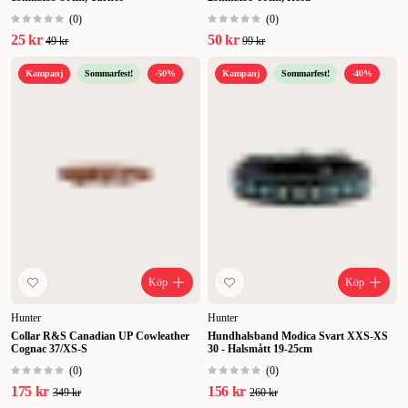
(
0
)
(
0
)
25 kr
50 kr
49 kr
99 kr
Kampanj
Sommarfest!
-50%
Kampanj
Sommarfest!
-40%
Köp
Köp
Hunter
Hunter
Collar R&S Canadian UP Cowleather
Hundhalsband Modica Svart XXS-XS
Cognac 37/XS-S
30 - Halsmått 19-25cm
(
0
)
(
0
)
175 kr
156 kr
349 kr
260 kr