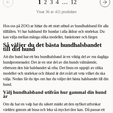
1
2
3
4
…
12
Visar 36 av 411
produkter
Hos oss på ZOO.se hittar du ett stort utbud av hundhalsband för alla
tillfällen. Vi har halsband för hundar i alla åldrar och storlekar. Du
kan välja mellan många olika modeller, funktioner och färger.
Så väljer du det bästa hundhalsbandet
till din hund
Att din hund har ett bra hundhalsband är en viktig del av era dagliga
hundpromenader. Det är en stor del av din hunds välmående,
eftersom den bär halsbandet så ofta. Det finns en uppsjö av olika
modeller och storlekar och ibland är det svårt att veta vilket du ska
välja. Nedan får du tips om hur du väljer det bästa halsbandet till din
hund.
Välj hundhalsband utifrån hur gammal din hund
är
Om du har en valp har du säkert märkt att den nyfiket utforskar
världen genom att busa och leka så mycket den kan. Då passar ett