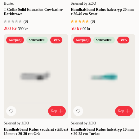
Hunter
Selected by ZOO
T-Collar Solid Education Cowleather
Hundhalsband Rufus halvstryp 20 mm
Darkbrown
x 30-40 cm Svart
(
0
)
(
0
)
200 kr
50 kr
399 kr
99 kr
Kampanj
Sommarfest!
-49%
Kampanj
Sommarfest!
-49%
Köp
Köp
Selected by ZOO
Selected by ZOO
Hundhalsband Rufus vadderat ställbart
Hundhalsband Rufus halvstryp 10 mm
15 mm x 20-30 cm Grå
x 20-25 cm Turkos