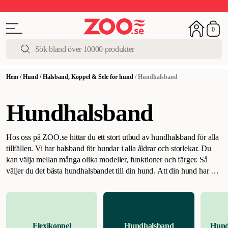
Upp till 50%
Super Summer DEALS
Shoppa nu!
0
Hem
/
Hund
/
Halsband, Koppel & Sele för hund
/
Hundhalsband
Hundhalsband
Hos oss på ZOO.se hittar du ett stort utbud av hundhalsband för alla
tillfällen. Vi har halsband för hundar i alla åldrar och storlekar. Du
kan välja mellan många olika modeller, funktioner och färger.
Så
väljer du det bästa hundhalsbandet till din hund
.
Att din hund har ett
bra hundhalsband är en viktig del av era dagliga hundpromenader.
Det är en stor del av din hunds välmående, eftersom den bär
halsbandet så ofta. Det finns en uppsjö av olika modeller och
storlekar och ibland är det svårt att veta vilket du ska välja. Nedan får
Flexikoppel
Hundhalsband
Hund
du tips om hur du väljer det bästa halsbandet till din hund.
Välj