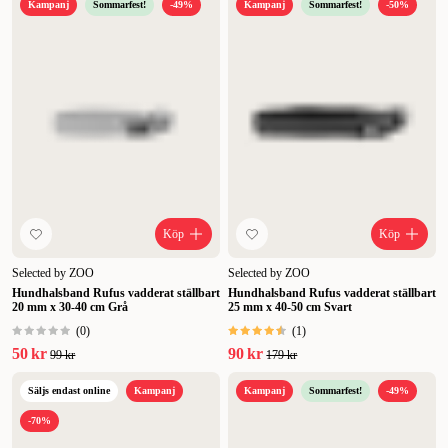
Kampanj
Sommarfest!
-49%
Kampanj
Sommarfest!
-50%
Köp
Köp
Selected by ZOO
Selected by ZOO
Hundhalsband Rufus vadderat ställbart
Hundhalsband Rufus vadderat ställbart
20 mm x 30-40 cm Grå
25 mm x 40-50 cm Svart
(
0
)
(
1
)
50 kr
90 kr
99 kr
179 kr
Säljs endast online
Kampanj
Kampanj
Sommarfest!
-49%
-70%