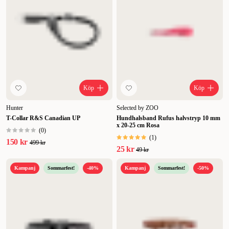
Köp
Köp
Hunter
Selected by ZOO
T-Collar R&S Canadian UP
Hundhalsband Rufus halvstryp 10 mm
x 20-25 cm Rosa
(
0
)
(
1
)
150 kr
499 kr
25 kr
49 kr
Kampanj
Sommarfest!
-40%
Kampanj
Sommarfest!
-50%