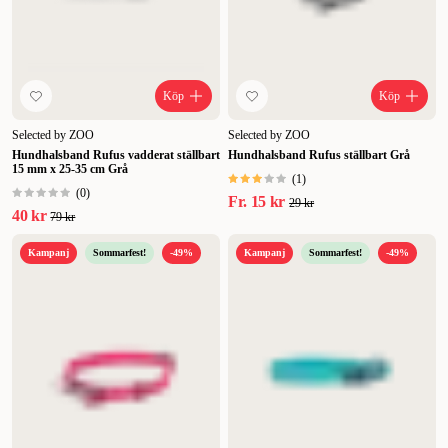
Köp
Köp
Selected by ZOO
Selected by ZOO
Hundhalsband Rufus vadderat ställbart
Hundhalsband Rufus ställbart Grå
15 mm x 25-35 cm Grå
(
1
)
(
0
)
Fr.
15 kr
29 kr
40 kr
79 kr
Kampanj
Sommarfest!
-49%
Kampanj
Sommarfest!
-49%