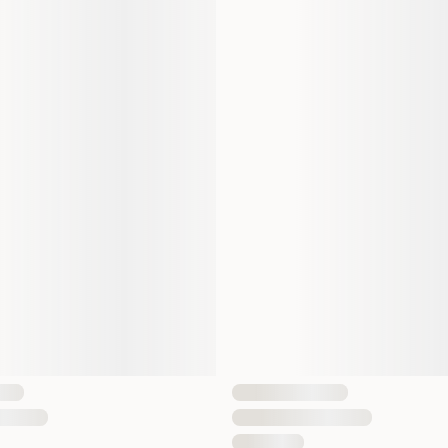
Storlek
Vikt
Antal i förpackning
EAN Nummer
Hundens Storlek