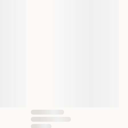
XXXS
500 gram
1 st
7640144829544
Liten