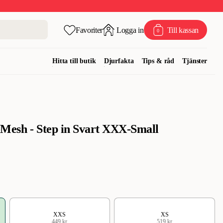
Favoriter
Logga in
Till kassan
0
Hitta till butik
Djurfakta
Tips & råd
Tjänster
r-Mesh - Step in Svart XXX-Small
XXS
XS
449 kr
519 kr