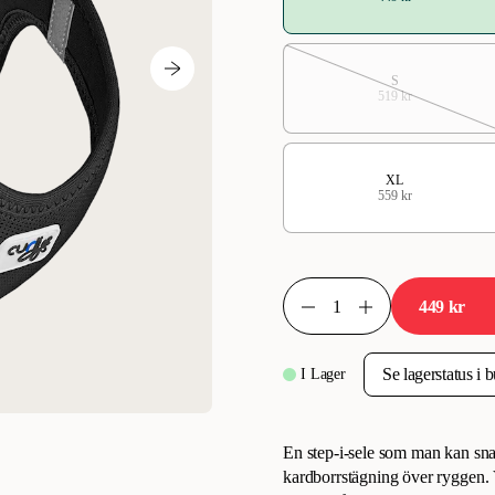
S
519 kr
XL
559 kr
449 kr
I Lager
En step-i-sele som man kan snab
kardborrstägning över ryggen.