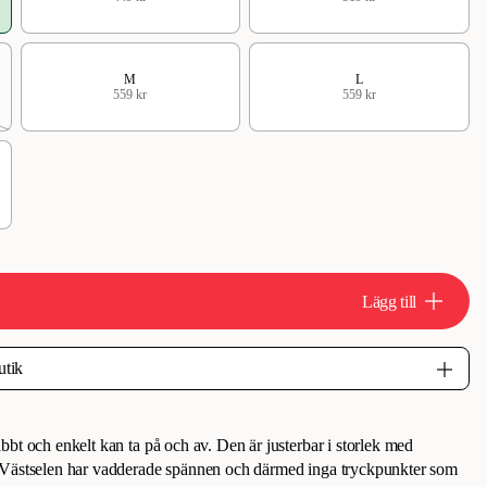
M
L
559 kr
559 kr
Lägg till
bt och enkelt kan ta på och av. Den är justerbar i storlek med
 Västselen har vadderade spännen och därmed inga tryckpunkter som