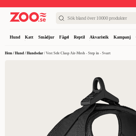
Upp till 50%
Super Summer DEALS
Shoppa nu!
Hund
Katt
Smådjur
Fågel
Reptil
Akvaristik
Kampanj
Hem
/
Hund
/
Hundselar
/
Vest Sele Clasp Air-Mesh - Step in - Svart