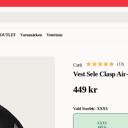
OUTLET
Varumärken
Veterinär
(
13
)
Curli
Vest Sele Clasp Ai
449 kr
Vald Storlek: XXXS
XXXS
449 kr