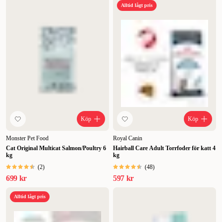
Alltid lågt pris
Köp
Köp
Monster Pet Food
Royal Canin
Cat Original Multicat Salmon/Poultry 6
Hairball Care Adult Torrfoder för katt 4
kg
kg
(
2
)
(
48
)
699 kr
597 kr
Alltid lågt pris