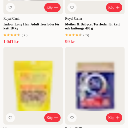
Köp
Köp
Royal Canin
Royal Canin
Indoor Long Hair Adult Torrfoder för
Mother & Babycat Torrfoder för katt
katt 10 kg
och kattunge 400 g
(
30
)
(
35
)
1 041 kr
99 kr
Köp
Köp