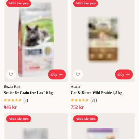
Alltid lågt pris
Alltid lågt pris
Köp
Köp
Bozita Katt
Acana
Senior 8+ Grain free Lax 10 kg
Cat & Kitten Wild Prairie 4,5 kg
(
7
)
(
21
)
946 kr
752 kr
Alltid lågt pris
Alltid lågt pris