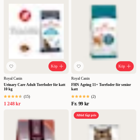
Köp
Köp
Royal Canin
Royal Canin
Urinary Care Adult Torrfoder för katt
FHN Ageing 11+ Torrfoder för senior
10 kg
katt
(
15
)
(
2
)
1 248 kr
Fr.
99 kr
Alltid lågt pris