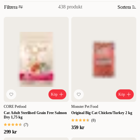
438 produkt
Filtrera
Sortera
Relevans
Nyheter
Högsta pris
Lägsta pris
Rabatt
Köp
Köp
CORE Petfood
Monster Pet Food
Cat Adult Sterilised Grain Free Salmon
Original Big Cat Chicken/Turkey 2 kg
Dry 1,75 kg
(
8
)
(
7
)
359 kr
299 kr