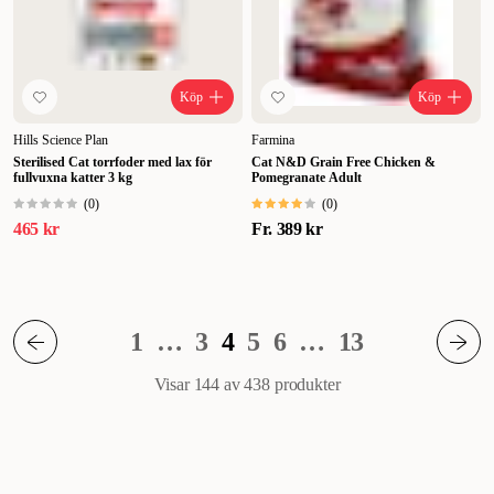
Köp
Köp
Hills Science Plan
Farmina
Sterilised Cat torrfoder med lax för
Cat N&D Grain Free Chicken &
fullvuxna katter 3 kg
Pomegranate Adult
(
0
)
(
0
)
465 kr
Fr.
389 kr
1
…
3
4
5
6
…
13
Visar 144 av 438
produkter