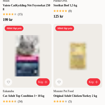
Mush
Purina ONE
Vaisto CatKyckling-Nöt Frystorkat 250
Sterilcat Beef 1,5 kg
g
(
0
)
(
15
)
125 kr
199 kr
Alltid lågt pris
Alltid lågt pris
Köp
Köp
Eukanuba
Monster Pet Food
Cat Adult Top Condition 1+ 10 kg
Original Adult Chicken/Turkey 2 kg
(
34
)
(
5
)