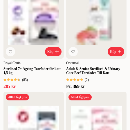
Köp
Köp
Royal Canin
Optimeal
Sterilised 7+ Ageing Torrfoder för katt
Adult & Senior Sterilised & Urinary
1,5 kg
Care Beef Torrfoder Till Katt
(
83
)
(
2
)
285 kr
Fr.
369 kr
Alltid lågt pris
Alltid lågt pris