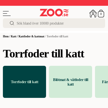
Upp till 50%
Super Summer DEALS
Shoppa nu!
0
Hem
/
Katt
/
Kattfoder & kattmat
/
Torrfoder till katt
Torrfoder till katt
Blötmat & våtfoder till
Torrfoder till katt
Färs
katt