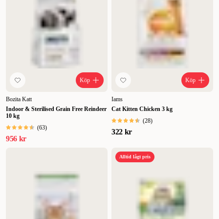
Köp
Köp
Bozita Katt
Iams
Indoor & Sterilised Grain Free Reindeer
Cat Kitten Chicken 3 kg
10 kg
(
28
)
(
63
)
322 kr
956 kr
Alltid lågt pris