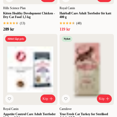
Hills Science Plan
Royal Canin
Kitten Healthy Development Chicken -
Hairball Care Adult Torrfoder för katt
Dry Cat Food 1,5 kg
400 g
(
13
)
(
48
)
289 kr
119 kr
Alltid lågt pris
Nyhet
Köp
Köp
Royal Canin
Carnilove
Appetite Control Care Adult Torrfoder
True Fresh Cat Turkey for Sterilised