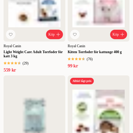
Köp
Köp
Royal Canin
Royal Canin
Light Weight Care Adult Torrfoder för
Kitten Torrfoder för kattunge 400 g
katt 3 kg
(
76
)
(
29
)
99 kr
559 kr
Alltid lågt pris