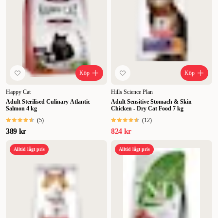
Köp
Köp
Happy Cat
Hills Science Plan
Adult Sterilised Culinary Atlantic
Adult Sensitive Stomach & Skin
Salmon 4 kg
Chicken - Dry Cat Food 7 kg
(
5
)
(
12
)
389 kr
824 kr
Alltid lågt pris
Alltid lågt pris