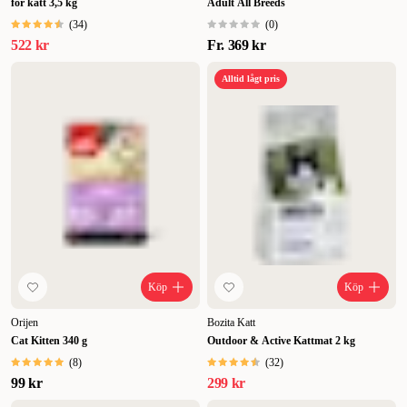
för katt 3,5 kg
Adult All Breeds
(
34
)
(
0
)
522 kr
Fr.
369 kr
Alltid lågt pris
Köp
Köp
Orijen
Bozita Katt
Cat Kitten 340 g
Outdoor & Active Kattmat 2 kg
(
8
)
(
32
)
99 kr
299 kr