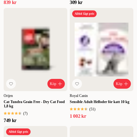
839 kr
309 kr
Alltid lågt pris
Köp
Köp
Orijen
Royal Canin
Cat Tundra Grain Free - Dry Cat Food
Sensible Adult Helfoder för katt 10 kg
1,8 kg
(
51
)
(
7
)
1 002 kr
749 kr
Alltid lågt pris