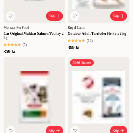
Köp
Köp
Monster Pet Food
Royal Canin
Cat Original Multicat Salmon/Poultry 2
Outdoor Adult Torrfoder för katt 2 kg
kg
(
12
)
(
2
)
399 kr
359 kr
Alltid lågt pris
Köp
Köp