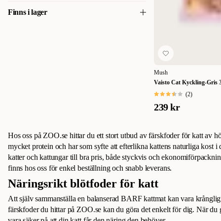
3 kg
(
3
)
Finns i lager
79
79
Finns i lager
(
3
)
Mush
Vaisto Cat Kyckling-Gris 3
(
2
)
239 kr
Hos oss på ZOO.se hittar du ett stort utbud av färskfoder för katt av hö
mycket protein och har som syfte att efterlikna kattens naturliga kost i d
katter och kattungar till bra pris, både styckvis och ekonomiförpackni
finns hos oss för enkel beställning och snabb leverans.
Näringsrikt blötfoder för katt
Att själv sammanställa en balanserad BARF kattmat kan vara krånglig
färskfoder du hittar på ZOO.se kan du göra det enkelt för dig. När du 
vara säker på att din katt får den näring den behöver.