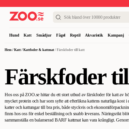
Upp till 50%
Super Summer DEALS
Shoppa nu!
Hund
Katt
Smådjur
Fågel
Reptil
Akvaristik
Kampanj
Hem
/
Katt
/
Kattfoder & kattmat
/
Färskfoder till katt
Färskfoder til
Hos oss på ZOO.se hittar du ett stort utbud av färskfoder för katt av hö
mycket protein och har som syfte att efterlikna kattens naturliga kost i d
katter och kattungar till bra pris, både styckvis och ekonomiförpackni
finns hos oss för enkel beställning och snabb leverans.
Näringsrikt blöt
sammanställa en balanserad BARF kattmat kan vara krångligt. Genom 
hittar på ZOO.se kan du göra det enkelt för dig. När du ger ett av våra