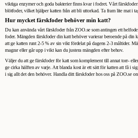
viktiga enzymer och goda bakterier finns kvar i fodret. Vårt färskfoder 
blötfoder, vilket hjälper katten från att bli uttorkad. Ta fram lite mat i ta
Hur mycket färskfoder behöver min katt?
Du kan använda vårt färskfoder från ZOO.se som antingen ett helfoder 
foder. Mängden färskfoder din katt behöver varierar beroende på din k
att ge katten runt 2-5 % av sin vikt fördelat på dagens 2-3 måltider. Mär
magrar eller går upp i vikt kan du justera mängden efter behov.
Väljer du att ge färskfoder för katt som komplement till annat torr- eller
ge cirka hälften av varje. Att blanda kost är ett sätt för katten att få i si
i sig allt det den behöver. Handla ditt färskfoder hos oss på ZOO.se onl