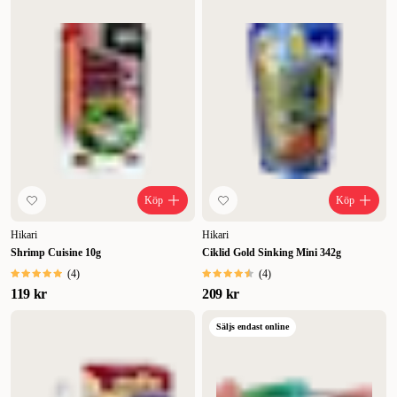
Köp
Köp
Hikari
Hikari
Shrimp Cuisine 10g
Ciklid Gold Sinking Mini 342g
(
4
)
(
4
)
119 kr
209 kr
Säljs endast online