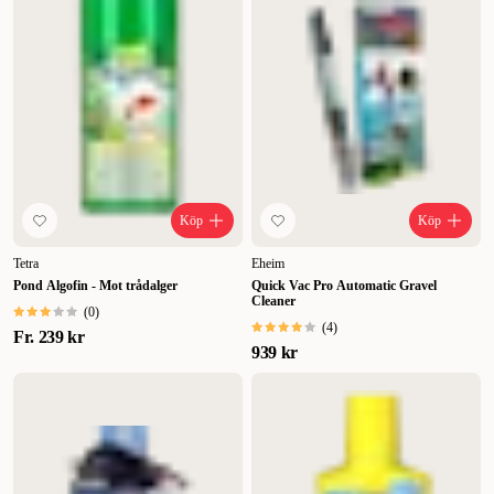
Högsta pris
Lägsta pris
Rabatt
Köp
Köp
Tetra
Eheim
Pond Algofin - Mot trådalger
Quick Vac Pro Automatic Gravel
Cleaner
(
0
)
(
4
)
Fr.
239 kr
939 kr