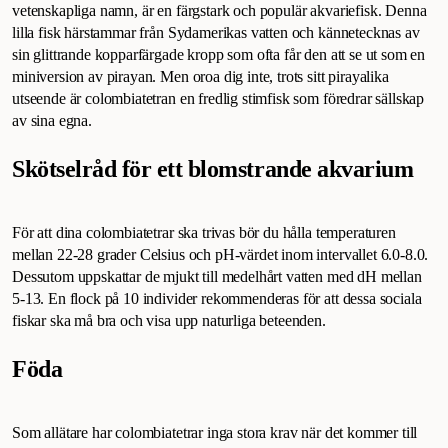
vetenskapliga namn, är en färgstark och populär akvariefisk. Denna
lilla fisk härstammar från Sydamerikas vatten och kännetecknas av
sin glittrande kopparfärgade kropp som ofta får den att se ut som en
miniversion av pirayan. Men oroa dig inte, trots sitt pirayalika
utseende är colombiatetran en fredlig stimfisk som föredrar sällskap
av sina egna.
Skötselråd för ett blomstrande akvarium
För att dina colombiatetrar ska trivas bör du hålla temperaturen
mellan 22-28 grader Celsius och pH-värdet inom intervallet 6.0-8.0.
Dessutom uppskattar de mjukt till medelhårt vatten med dH mellan
5-13. En flock på 10 individer rekommenderas för att dessa sociala
fiskar ska må bra och visa upp naturliga beteenden.
Föda
Som allätare har colombiatetrar inga stora krav när det kommer till