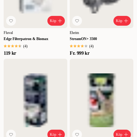
Köp
Köp
Fluval
Eheim
Edge Filterpatron & Biomax
StreamON+ 3500
(
4
)
(
4
)
119 kr
Fr.
999 kr
Köp
Köp