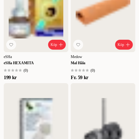
Köp
Köp
eSHa
Medow
eSHa HEXAMITA
Mal Håla
(
0
)
(
0
)
199 kr
Fr.
59 kr