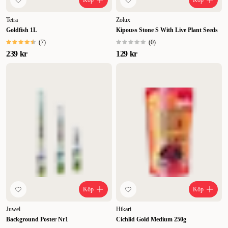
Köp
Köp
Tetra
Zolux
Goldfish 1L
Kipouss Stone S With Live Plant Seeds
(
7
)
(
0
)
239 kr
129 kr
Köp
Köp
Juwel
Hikari
Background Poster Nr1
Cichlid Gold Medium 250g