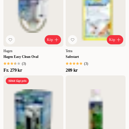
Köp
Köp
Hagen
Tetra
Hagen Easy Clean Oval
Safestart
(
3
)
(
3
)
Fr.
279 kr
209 kr
Alltid lågt pris