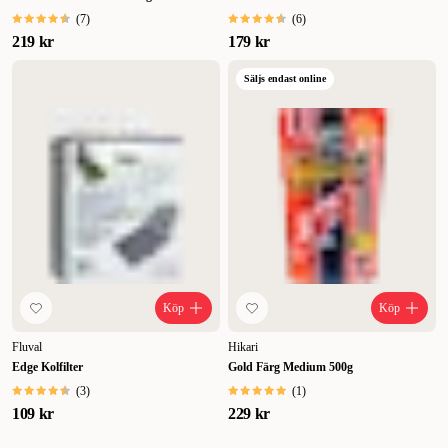
(
7
)
(
6
)
219 kr
179 kr
Säljs endast online
Köp
Köp
Fluval
Hikari
Edge Kolfilter
Gold Färg Medium 500g
(
3
)
(
1
)
109 kr
229 kr