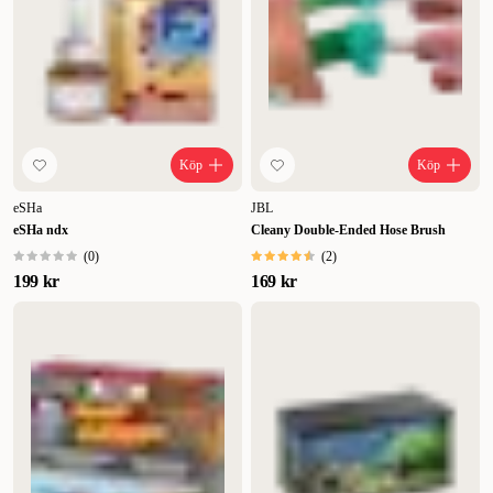
Köp
Köp
eSHa
JBL
eSHa ndx
Cleany Double-Ended Hose Brush
(
0
)
(
2
)
199 kr
169 kr