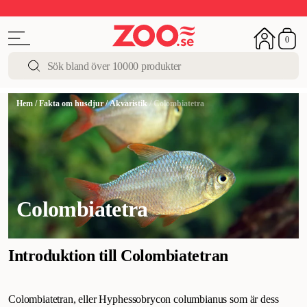
Upp till 50%
Super Summer DEALS
Shoppa nu!
0
Hem
/
Fakta om husdjur
/
Akvaristik
/
Colombiatetra
Colombiatetra
Introduktion till Colombiatetran
Colombiatetran, eller Hyphessobrycon columbianus som är dess