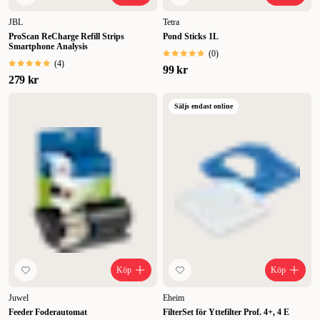
JBL
Tetra
ProScan ReCharge Refill Strips
Pond Sticks 1L
Smartphone Analysis
(
0
)
(
4
)
99 kr
279 kr
Säljs endast online
Köp
Köp
Juwel
Eheim
Feeder Foderautomat
FilterSet för Yttefilter Prof. 4+, 4 E