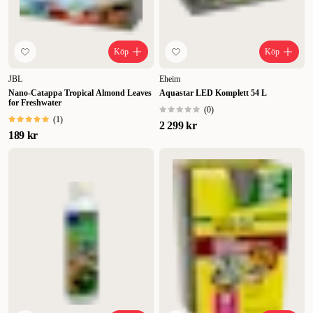
Köp
Köp
JBL
Eheim
Nano-Catappa Tropical Almond Leaves
Aquastar LED Komplett 54 L
for Freshwater
(
0
)
(
1
)
2 299 kr
189 kr