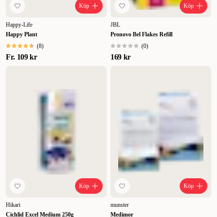
Köp
Köp
Happy-Life
JBL
Happy Plant
Pronovo Bel Flakes Refill
(
8
)
(
0
)
Fr.
109 kr
169 kr
Köp
Köp
Hikari
munster
Cichlid Excel Medium 250g
Medimor