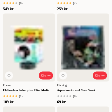
(
8
)
(
2
)
549 kr
259 kr
Köp
Köp
Eheim
Flamingo
Ehfikarbon Adsorptive Filter Media
Aquarium Gravel Neon Svart
(
1
)
(
0
)
189 kr
69 kr