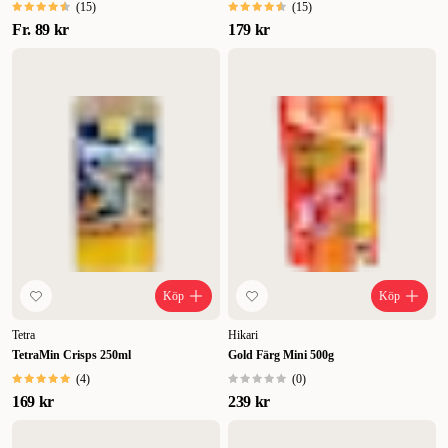
(
15
)
(
15
)
Fr.
89 kr
179 kr
Köp
Köp
Tetra
Hikari
TetraMin Crisps 250ml
Gold Färg Mini 500g
(
4
)
(
0
)
169 kr
239 kr