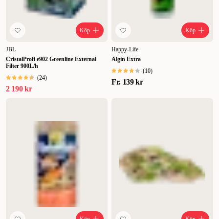
Köp
Köp
JBL
Happy-Life
CristalProfi e902 Greenline External
Algin Extra
Filter 900L/h
(
10
)
(
24
)
Fr.
139 kr
2 190 kr