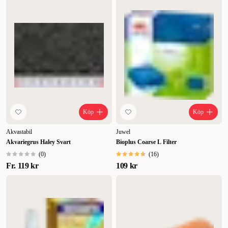
Köp
Köp
Akvastabil
Juwel
Akvariegrus Haley Svart
Bioplus Coarse L Filter
(
0
)
(
16
)
Fr.
119 kr
109 kr