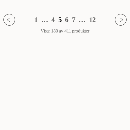
1
…
4
5
6
7
…
12
Visar 180 av 411
produkter