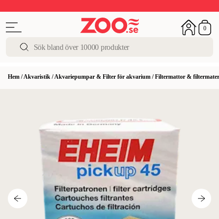
Upp till 50%
Super Summer DEALS
Shoppa nu!
0
Hem
/
Akvaristik
/
Akvariepumpar & Filter för akvarium
/
Filtermattor & filtermate