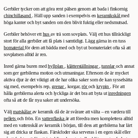
Gerbiler tycker om att göra rent pälsen genom att bada i finkornig
chinchillasand
. Häll upp sanden i exempelvis en
keramikskål
med
höga kanter och byt sanden om den blivit fuktig eller nedsmutsad.
Gerbiler behöver ett
hus
av trä som sovplats. Välj ett hus tillräckligt
stort för alla gerbiler att få plats i samtidigt. Lägg gärna in en tuss
bomaterial
för dem att bädda med och byt ut bomaterialet ofta så att
sovplatsen alltid är ren.
Inred gärna buren med
hyllplan
,
klätterställningar
,
tunnlar
och annat
som ger gerbilerna motion och utmaningar. Eftersom de är mycket
aktiva djur är det viktigt att de har olika saker som de kan sysselsätta
sig med, exempelvis rep,
grenar
, korgar,
rör
och
krypin
. För att
hålla gerbilerna alerta och lyckliga är det bra att byta ut
inredningen
ofta så att de får nya saker att undersöka.
Välj
matskålar
av keramik då de är svårare att välta – en vardera till
pellets
och frön. En
vattenflaska
är att föredra men komplettera alltid
med en vattenskål av keramik i början, till dess att gerbilerna har lärt
sig att dricka ur flaskan. Färskfoder ska serveras i en egen skål eller