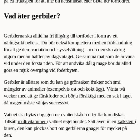
på ett fruktspett för att inte bli nedsmutsat eller blöta ner torrfodret.
Vad äter gerbiler?
Gerbilerna ska alltid ha fri tillgång till torrfoder i form av ett
näringsrikt
pellets
. Du bör också komplettera med en
fröblandning
för att ge dem variation och sysselsättning – men den ska aldrig
utgöra mer än hälften av dagsintaget. Ge samma mat som de är vana
vid under den första tiden. För att undvika dålig mage bör du alltid
göra en mjuk övergång vid foderbyten.
Gerbiler är allätare som du kan ge grönsaker, frukter och små
mängder av animalier (exempelvis ost och kokt ägg). Vänta två
veckor med att ge färskfoder och börja försiktigt med en sak i taget
då magen måste vänjas successivt.
Vattnet ska bytas dagligen och vattenskålen eller flaskan diskas.
Tillsätt
multivitaminer
i vattnet regelbundet. Sätt även in en
kalksten
i
buren, den kan plockas bort om gerbilerna gnager för mycket på
den.