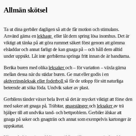
Allmän skötsel
Ta ut dina gerbiler dagligen så att de får motion och stimulans.
Använd gärna en
lekhage
eller låt dem spring lösa inomhus. Det är
viktigt att tänka på att göra rummet säkert först genom att gömma
elsladdar och annat farligt de kan gnaga på – och håll dem alltid
under uppsikt. Låt inte gerbilerna springa fritt innan de är handtama.
Berika buren med olika
leksaker
och – för variation – växla gärna
mellan dessa när du städar buren. Ge mat eller godis i en
aktiveringsleksak eller foderboll
så får de utlopp för sitt naturliga
beteende att söka föda. Undvik saker av plast.
Gerbilens tänder växer hela livet så det är mycket viktigt att förse den
med saker att gnaga på. Träbitar,
gnagstänger
och
leksaker
av trä
hjälper till att undvika tand- och bettproblem. Gerbiler älskar att
gnaga på saker och gnagträn och annat som exempelvis kartonger är
uppskattat.