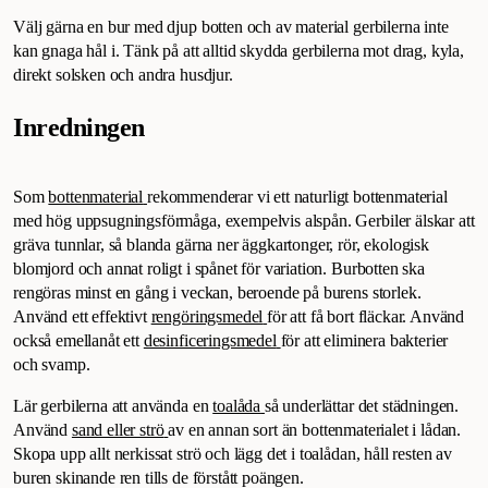
Välj gärna en bur med djup botten och av material gerbilerna inte
kan gnaga hål i. Tänk på att alltid skydda gerbilerna mot drag, kyla,
direkt solsken och andra husdjur.
Inredningen
Som
bottenmaterial
rekommenderar vi ett naturligt bottenmaterial
med hög uppsugningsförmåga, exempelvis alspån. Gerbiler älskar att
gräva tunnlar, så blanda gärna ner äggkartonger, rör, ekologisk
blomjord och annat roligt i spånet för variation. Burbotten ska
rengöras minst en gång i veckan, beroende på burens storlek.
Använd ett effektivt
rengöringsmedel
för att få bort fläckar. Använd
också emellanåt ett
desinficeringsmedel
för att eliminera bakterier
och svamp.
Lär gerbilerna att använda en
toalåda
så underlättar det städningen.
Använd
sand eller strö
av en annan sort än bottenmaterialet i lådan.
Skopa upp allt nerkissat strö och lägg det i toalådan, håll resten av
buren skinande ren tills de förstått poängen.