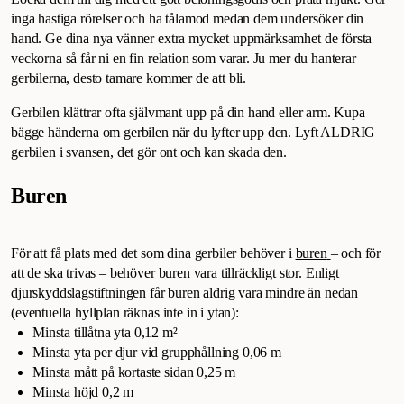
inga hastiga rörelser och ha tålamod medan dem undersöker din
hand. Ge dina nya vänner extra mycket uppmärksamhet de första
veckorna så får ni en fin relation som varar. Ju mer du hanterar
gerbilerna, desto tamare kommer de att bli.
Gerbilen klättrar ofta självmant upp på din hand eller arm. Kupa
bägge händerna om gerbilen när du lyfter upp den. Lyft ALDRIG
gerbilen i svansen, det gör ont och kan skada den.
Buren
För att få plats med det som dina gerbiler behöver i
buren
– och för
att de ska trivas – behöver buren vara tillräckligt stor. Enligt
djurskyddslagstiftningen får buren aldrig vara mindre än nedan
(eventuella hyllplan räknas inte in i ytan):
Minsta tillåtna yta 0,12 m²
Minsta yta per djur vid grupphållning 0,06 m
Minsta mått på kortaste sidan 0,25 m
Minsta höjd 0,2 m