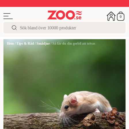
Upp till 50%
Super Summer DEALS
Shoppa nu!
0
Hem
/
Tips & Råd
/
Smådjur
/
Så får du din gerbil att trivas