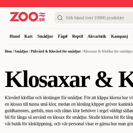
Upp till 50%
Super Summer DEALS
Shoppa nu!
Hund
Katt
Smådjur
Fågel
Reptil
Akvaristik
Kampanj
Hem
/
Smådjur
/
Pälsvård & Klovård för smådjur
/
Klosaxar & Klofilar för smådjur
Klosaxar & Kl
Klovård klofilar och klotänger för smådjur. För att klippa klorna har vi
en klosax till tunna små klor, medan en klotång klipper grövre kaninklo
guldhamsters, gerbils, mus och råttas klor behöver i regel väldigt sällan
bli för långa så använd en klosax för smådjur. Skulle klorna bli för lång
vår butik för kloklippning, och vår personal visar er gärna hur man gö
klippas var 6-8:e vecka med en klosax för smådjur. Om man råkar klippa