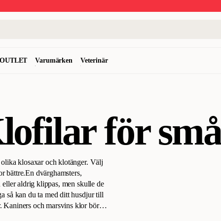
OUTLET
Varumärken
Veterinär
ofilar för sm
 olika klosaxar och klotänger. Välj
r bättre.
En dvärghamsters,
 eller aldrig klippas, men skulle de
a så kan du ta med ditt husdjur till
r. Kaniners och marsvins klor bör
 i pulpan är det bra att ha