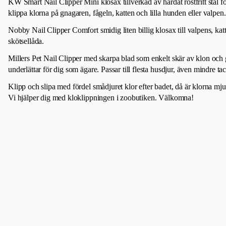
KW Smart Nail Clipper Mini klosax tillverkad av härdat rostfritt stål f
klippa klorna på gnagaren, fågeln, katten och lilla hunden eller valpen
Nobby Nail Clipper Comfort smidig liten billig klosax till valpens, ka
skötsellåda.
Millers Pet Nail Clipper med skarpa blad som enkelt skär av klon oc
underlättar för dig som ägare. Passar till flesta husdjur, även mindre ta
Klipp och slipa med fördel smådjuret klor efter badet, då är klorna mjuk
Vi hjälper dig med kloklippningen i zoobutiken. Välkomna!