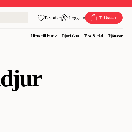
Favoriter
Logga in
Till kassan
0
Hitta till butik
Djurfakta
Tips & råd
Tjänster
ådjur