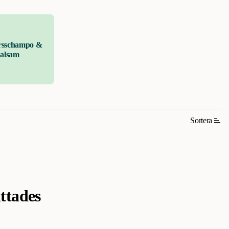
rsschampo &
alsam
Sortera
ttades