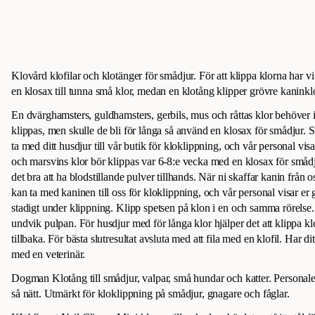
Klovård klofilar och klotänger för smådjur. För att klippa klorna har vi
en klosax till tunna små klor, medan en klotång klipper grövre kaninklo
En dvärghamsters, guldhamsters, gerbils, mus och råttas klor behöver i r
klippas, men skulle de bli för långa så använd en klosax för smådjur. S
ta med ditt husdjur till vår butik för kloklippning, och vår personal vi
och marsvins klor bör klippas var 6-8:e vecka med en klosax för småd
det bra att ha blodstillande pulver tillhands. När ni skaffar kanin från os
kan ta med kaninen till oss för kloklippning, och vår personal visar er
stadigt under klippning. Klipp spetsen på klon i en och samma rörelse. 
undvik pulpan. För husdjur med för långa klor hjälper det att klippa klor
tillbaka. För bästa slutresultat avsluta med att fila med en klofil. Har d
med en veterinär.
Dogman Klotång till smådjur, valpar, små hundar och katter. Personalens
så nätt. Utmärkt för kloklippning på smådjur, gnagare och fåglar.