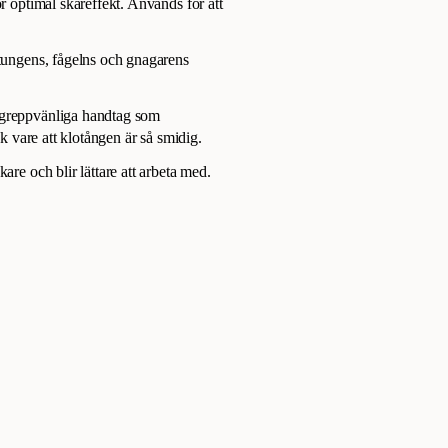
ör optimal skäreffekt. Används för att
.
ttungens, fågelns och gnagarens
h greppvänliga handtag som
ck vare att klotången är så smidig.
are och blir lättare att arbeta med.