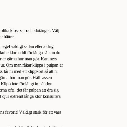
 olika klosaxar och klotänger. Välj
r bättre.
egel väldigt sällan eller aldrig
kulle klorna bli för långa så kan du
sar er gärna hur man gör. Kaniners
jur. Om man råkar klippa i pulpan är
s får ni med ett klippkort så att ni
 gärna hur man gör. Håll tassen
Klipp inte för långt in på klon,
na ofta, det får pulpan att dra sig
itt djur extremt långa klor konsultera
 favorit! Väldigt stark för att vara