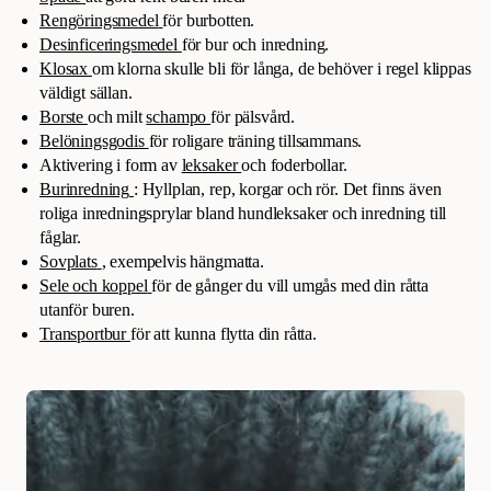
Rengöringsmedel
för burbotten.
Desinficeringsmedel
för bur och inredning.
Klosax
om klorna skulle bli för långa, de behöver i regel klippas
väldigt sällan.
Borste
och milt
schampo
för pälsvård.
Belöningsgodis
för roligare träning tillsammans.
Aktivering i form av
leksaker
och foderbollar.
Burinredning
: Hyllplan, rep, korgar och rör. Det finns även
roliga inredningsprylar bland hundleksaker och inredning till
fåglar.
Sovplats
, exempelvis hängmatta.
Sele och koppel
för de gånger du vill umgås med din råtta
utanför buren.
Transportbur
för att kunna flytta din råtta.