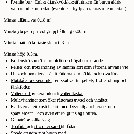
Rymlig bur
. Enligt djurskyddslagstiftningen får buren aldrig
vara mindre än nedan (eventuella hyllplan räknas inte in i ytan):
Minsta tillåtna yta 0,18 m²
Minsta yta per djur vid grupphållning 0,06 m
Minsta mått på kortaste sidan 0,3 m.
Minsta höjd 0,3 m.
Bottenströ
som är dammfritt och högabsorberande.
Pellets
och fröblandning av samma sort som råttorna är vana vid.
Hus och bomaterial
så att råttorna kan bädda och sova ifred.
Matskålar av keramik
– en skål var till pellets, fröblandning och
färskfoder.
Vattenskål
av keramik och
vattenflaska
.
Multivitaminer
som ökar råttornas trivsel och vitalitet.
Kalksten
är ett kosttillskott med livsviktiga mineraler och
spårelement – och även ett roligt inslag i buren.
Gnagträ
av olika slag.
Toalåda
och
strö eller sand
till lådan.
Spade
att göra rent buren med.