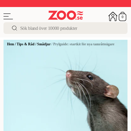
Upp till 50%
Super Summer DEALS
Shoppa nu!
0
Hem
/
Tips & Råd
/
Smådjur
/
Prylguide: startkit för nya tamråtteägare