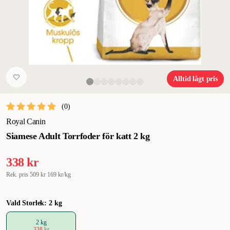
Alltid lågt pris
(
0
)
Royal Canin
Siamese Adult Torrfoder för katt 2 kg
338 kr
Rek. pris
509 kr
169 kr/kg
Vald Storlek: 2 kg
2 kg
338 kr