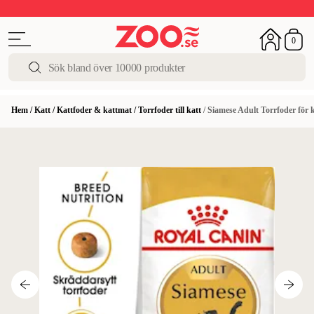
Upp till 50%
Super Summer DEALS
Shoppa nu!
0
Hem
/
Katt
/
Kattfoder & kattmat
/
Torrfoder till katt
/
Siamese Adult Torrfoder för k