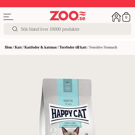
Upp till 50%
Super Summer DEALS
Shoppa nu!
0
Hem
/
Katt
/
Kattfoder & kattmat
/
Torrfoder till katt
/
Sensitive Stomach