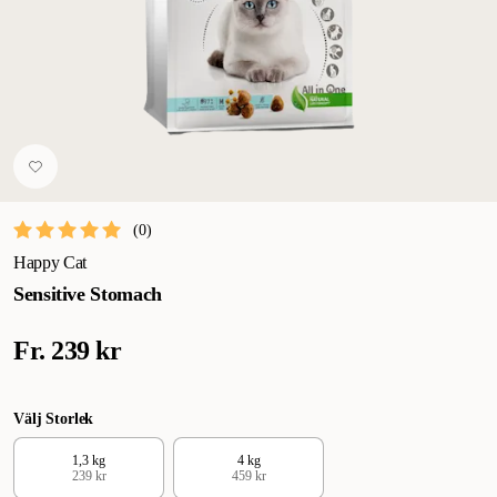
(
0
)
Happy Cat
Sensitive Stomach
Fr.
239 kr
Välj Storlek
1,3 kg
4 kg
239 kr
459 kr