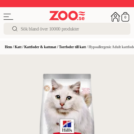
Upp till 50%
Super Summer DEALS
Shoppa nu!
0
Hem
/
Katt
/
Kattfoder & kattmat
/
Torrfoder till katt
/
Hypoallergenic Adult kattfod