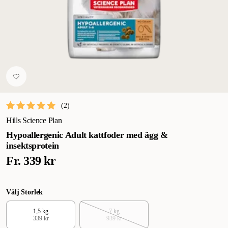
(
2
)
Hills Science Plan
Hypoallergenic Adult kattfoder med ägg &
insektsprotein
Fr.
339 kr
Välj Storlek
1,5 kg
7 kg
339 kr
939 kr