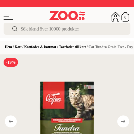
Upp till 50%
Super Summer DEALS
Shoppa nu!
0
Hem
/
Katt
/
Kattfoder & kattmat
/
Torrfoder till katt
/
Cat Tundra Grain Free - Dry
-19%