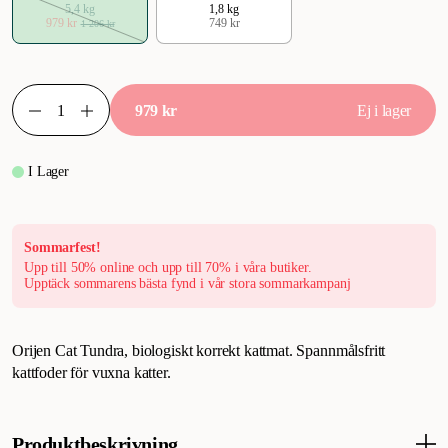
5,4 kg
1,8 kg
979 kr
749 kr
1 206 kr
979 kr
Ej i lager
I Lager
Sommarfest!
Upp till 50% online och upp till 70% i våra butiker.
Upptäck sommarens bästa fynd i vår stora sommarkampanj
Orijen Cat Tundra, biologiskt korrekt kattmat. Spannmålsfritt
kattfoder för vuxna katter.
Produktbeskrivning