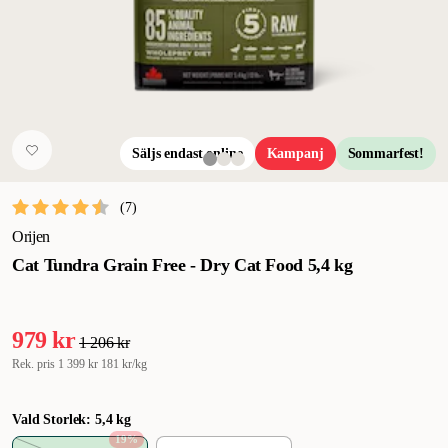
Säljs endast online
Kampanj
Sommarfest!
(
7
)
Orijen
Cat Tundra Grain Free - Dry Cat Food 5,4 kg
979 kr
1 206 kr
Rek. pris
1 399 kr
181 kr/kg
Vald Storlek: 5,4 kg
19
%