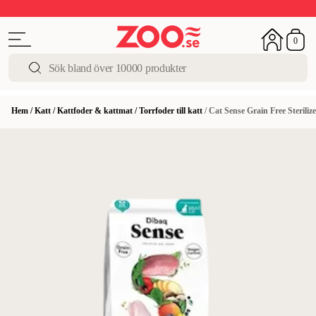
Upp till 50%
Super Summer DEALS
Shoppa nu!
0
Hem
/
Katt
/
Kattfoder & kattmat
/
Torrfoder till katt
/
Cat Sense Grain Free Sterili