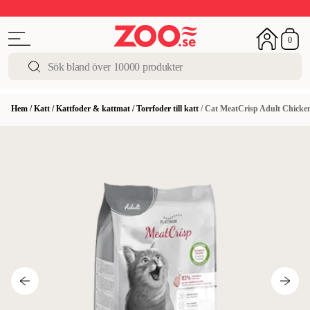
Upp till 50%
Super Summer DEALS
Shoppa nu!
0
Hem
/
Katt
/
Kattfoder & kattmat
/
Torrfoder till katt
/
Cat MeatCrisp Adult Chicken