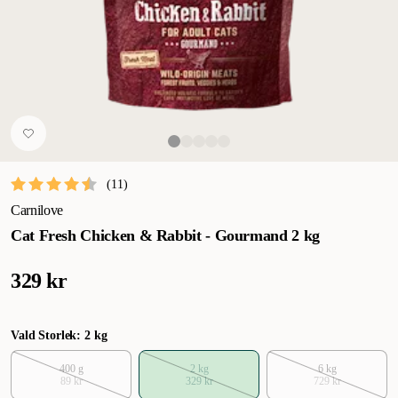
(
11
)
Carnilove
Cat Fresh Chicken & Rabbit - Gourmand 2 kg
329 kr
Vald Storlek: 2 kg
400 g
2 kg
6 kg
89 kr
329 kr
729 kr