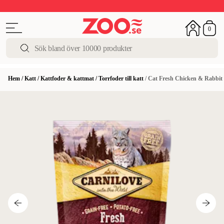
Upp till 50%
Super Summer DEALS
Shoppa nu!
0
Hem
/
Katt
/
Kattfoder & kattmat
/
Torrfoder till katt
/
Cat Fresh Chicken & Rabbit