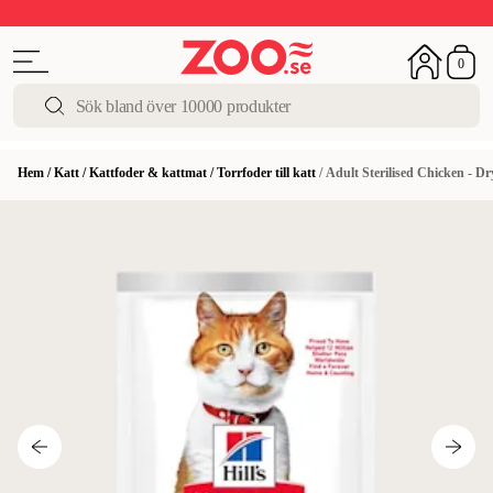
Upp till 50%
Super Summer DEALS
Shoppa nu!
0
Hem
/
Katt
/
Kattfoder & kattmat
/
Torrfoder till katt
/
Adult Sterilised Chicken - D