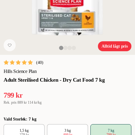
Alltid lågt pris
(
40
)
Hills Science Plan
Adult Sterilised Chicken - Dry Cat Food 7 kg
799 kr
Rek. pris
889 kr
114 kr/kg
Vald Storlek: 7 kg
1,5 kg
3 kg
7 kg
279 kr
469 kr
799 kr