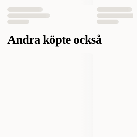
EAN Nummer
052742023281
Andra köpte också