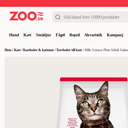
Upp till 50%
Super Summer DEALS
Shoppa nu!
Hund
Katt
Smådjur
Fågel
Reptil
Akvaristik
Kampanj
Hem
/
Katt
/
Kattfoder & kattmat
/
Torrfoder till katt
/
Hills Science Plan Adult Sal