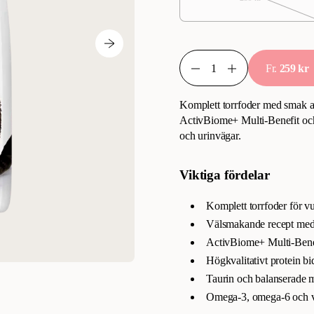
Fr.
259 kr
Komplett torrfoder med smak av
ActivBiome+ Multi-Benefit och
och urinvägar.
Viktiga fördelar
Komplett torrfoder för v
Välsmakande recept med
ActivBiome+ Multi-Benef
Högkvalitativt protein bi
Taurin och balanserade mi
Omega-3, omega-6 och vi