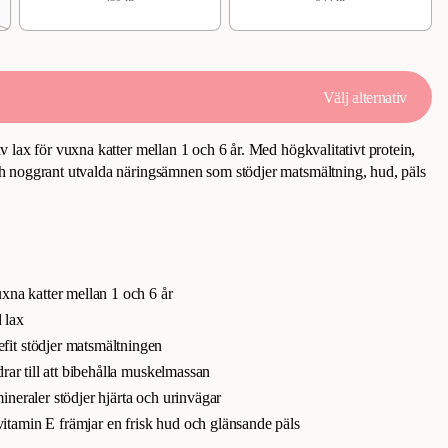
Välj alternativ
 lax för vuxna katter mellan 1 och 6 år. Med högkvalitativt protein,
 noggrant utvalda näringsämnen som stödjer matsmältning, hud, päls
uxna katter mellan 1 och 6 år
 lax
it stödjer matsmältningen
drar till att bibehålla muskelmassan
neraler stödjer hjärta och urinvägar
tamin E främjar en frisk hud och glänsande päls