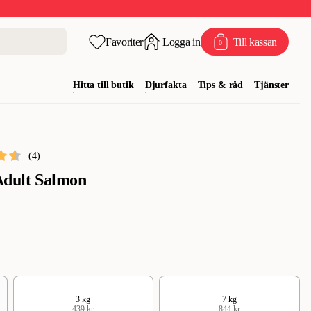
Favoriter
Logga in
Till kassan
0
Hitta till butik
Djurfakta
Tips & råd
Tjänster
(
4
)
 Adult Salmon
3 kg
7 kg
439 kr
844 kr