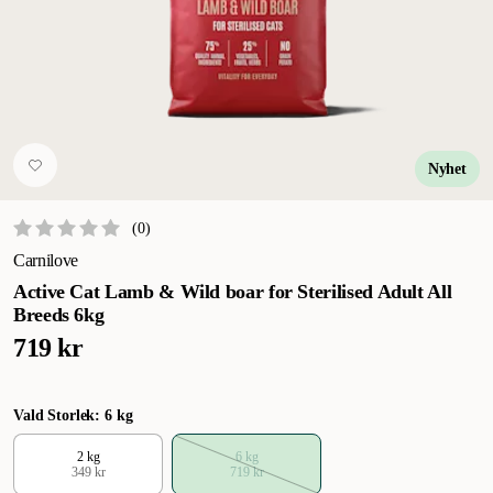
Nyhet
(
0
)
Carnilove
Active Cat Lamb & Wild boar for Sterilised Adult All
Breeds 6kg
719 kr
Vald Storlek: 6 kg
2 kg
6 kg
349 kr
719 kr