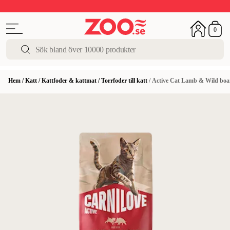
Upp till 50%
Super Summer DEALS
Shoppa nu!
0
Hem
/
Katt
/
Kattfoder & kattmat
/
Torrfoder till katt
/
Active Cat Lamb & Wild boar 