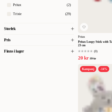
i någon av våra butiker.
Pritax
(
2
)
Trixie
(
29
)
Storlek
Pritax
5 cm
(
1
)
Pris
Pritax Loopy Stick with Ta
23 cm
6 cm
(
1
)
Finns i lager
(
0
)
15
15
6,5 cm
(
1
)
20 kr
39 kr
Finns i lager
(
28
)
7 cm
(
1
)
Kampanj
-14%
8 cm
(
4
)
9 cm
(
1
)
10 cm
(
1
)
11 cm
(
1
)
12 cm
(
3
)