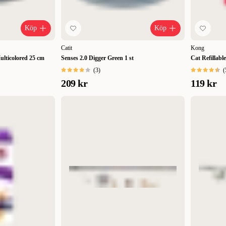
Köp
Köp
Catit
Kong
ulticolored 25 cm
Senses 2.0 Digger Green 1 st
Cat Refillabl
(
3
)
(
209 kr
119 kr