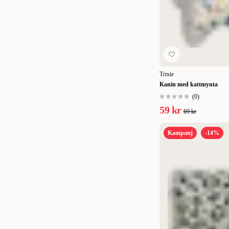
13 cm
(
1
)
14 cm
(
1
)
15 cm
(
3
)
17 cm
(
2
)
Trixie
Kanin med kattmynta
20 cm
(
1
)
(
0
)
23 cm
(
1
)
59 kr
69 kr
24,5 cm
(
1
)
Kampanj
-14%
25 cm
(
1
)
29 cm
(
1
)
50 cm
(
2
)
51 cm
(
1
)
65 cm
(
1
)