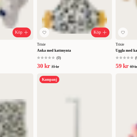
Köp
Köp
Trixie
Trixie
Anka med kattmynta
Uggla med k
(
0
)
(
30 kr
59 kr
35 kr
69 k
Kampanj