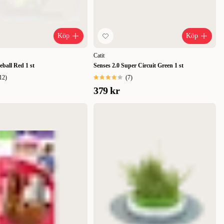
Köp
Köp
Catit
eball Red 1 st
Senses 2.0 Super Circuit Green 1 st
12
)
(
7
)
379 kr