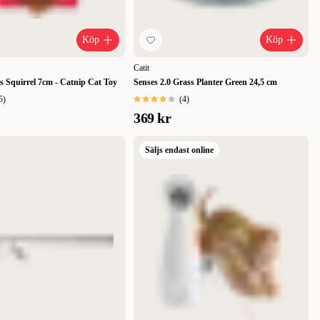
Köp
Köp
Catit
es Squirrel 7cm - Catnip Cat Toy
Senses 2.0 Grass Planter Green 24,5 cm
5
)
(
4
)
369 kr
Säljs endast online