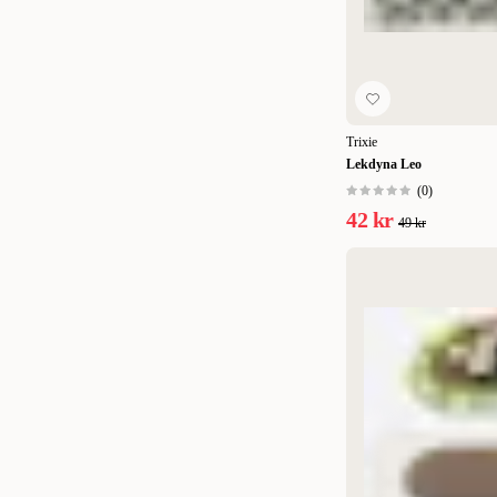
13 cm / 175 cm
(
1
)
150 x 30 cm
(
1
)
2-pack
(
1
)
20 x 50 cm
(
1
)
Trixie
Lekdyna Leo
25 x 20 cm
(
1
)
(
0
)
35 x 130 x 25 cm
(
1
)
42 kr
49 kr
3x46x25 cm
(
1
)
46 x 39 x 2 cm
(
1
)
5,5 cm 2-pack
(
1
)
7 x 9 cm
(
1
)
1 st
(
5
)