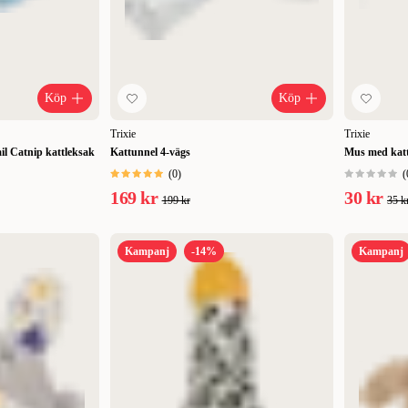
Köp
Köp
Trixie
Trixie
il Catnip kattleksak
Kattunnel 4-vägs
Mus med katt
(
0
)
(
169 kr
30 kr
199 kr
35 k
Kampanj
-14%
Kampanj