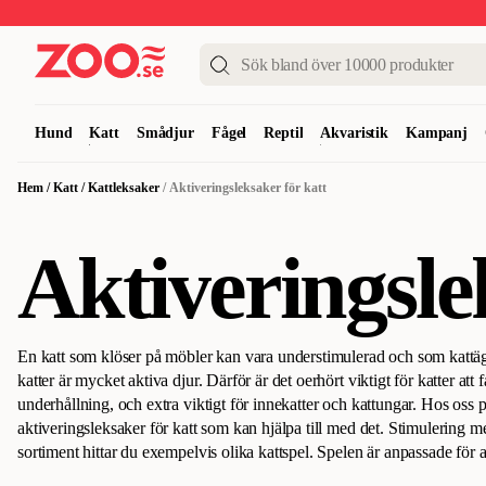
Upp till 50%
Super Summer DEALS
Shoppa nu!
Hund
Katt
Smådjur
Fågel
Reptil
Akvaristik
Kampanj
Hem
/
Katt
/
Kattleksaker
/
Aktiveringsleksaker för katt
Aktiveringsle
En katt som klöser på möbler kan vara understimulerad och som kattäga
katter är mycket aktiva djur. Därför är det oerhört viktigt för katter att 
underhållning, och extra viktigt för innekatter och kattungar. Hos oss
aktiveringsleksaker för katt som kan hjälpa till med det.
Stimulering med
sortiment hittar du exempelvis olika kattspel. Spelen är anpassade för at
mental stimulering för alla katter oavsett ålder samtidigt som de också 