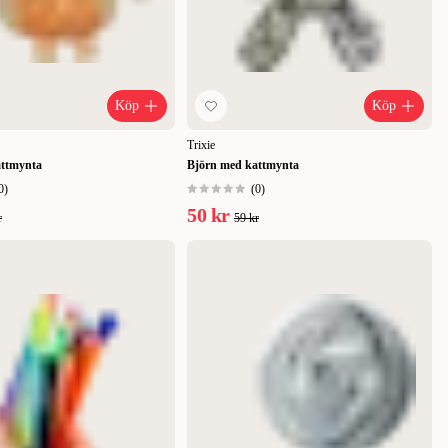
Köp
Köp
Trixie
attmynta
Björn med kattmynta
0
)
(
0
)
50 kr
r
59 kr