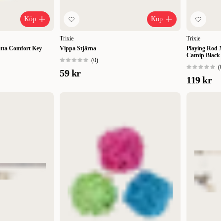
Köp
Köp
Trixie
Trixie
tta Comfort Key
Vippa Stjärna
Playing Rod 
Catnip Black
(
0
)
(
59 kr
119 kr