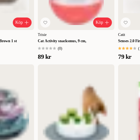
Köp
Köp
Trixie
Catit
 Brown 1 st
Cat Activity snacksmus, 9 cm,
Senses 2.0 Fir
(
0
)
(
89 kr
79 kr