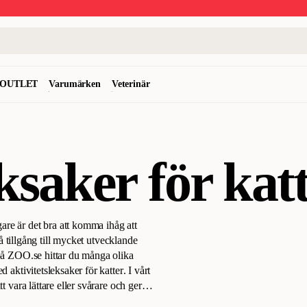
OUTLET
Varumärken
Veterinär
ksaker för kat
re är det bra att komma ihåg att
få tillgång till mycket utvecklande
 på ZOO.se hittar du många olika
 aktivitetsleksaker för katter
.
I vårt
t vara lättare eller svårare och ger
minskar risken för hetsätande.
Vi