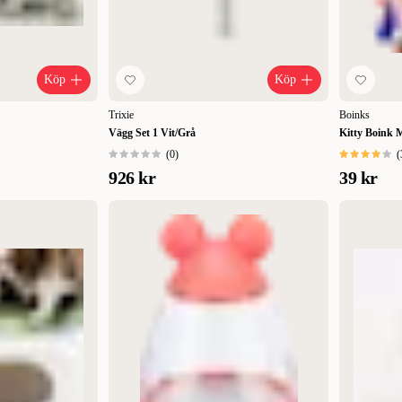
Köp
Köp
Trixie
Boinks
Vägg Set 1 Vit/Grå
Kitty Boink M
(
0
)
(
926 kr
39 kr