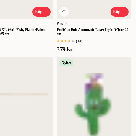
Köp
Köp
Petsafe
XXL With Fish, Plastic/Fabric
FroliCat Bolt Automatic Laser Light White 20
 65 cm
cm
0
)
(
14
)
379 kr
Nyhet