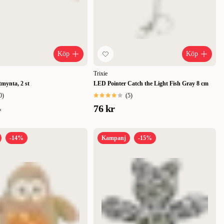
Köp
Köp
Trixie
mynta, 2 st
LED Pointer Catch the Light Fish Gray 8 cm
0
)
(
5
)
76 kr
r
-14%
Kampanj
-15%