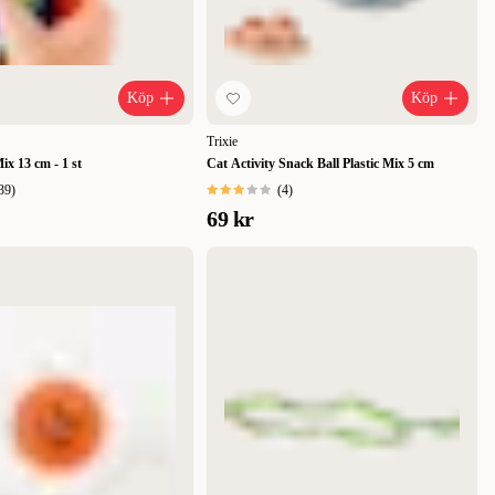
Köp
Köp
Trixie
ix 13 cm - 1 st
Cat Activity Snack Ball Plastic Mix 5 cm
39
)
(
4
)
69 kr