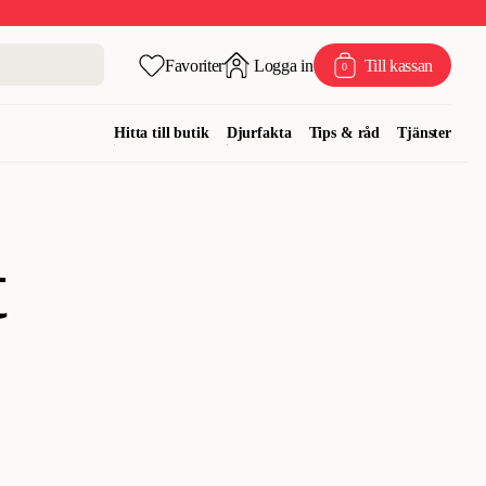
Favoriter
Logga in
Till kassan
0
Hitta till butik
Djurfakta
Tips & råd
Tjänster
t