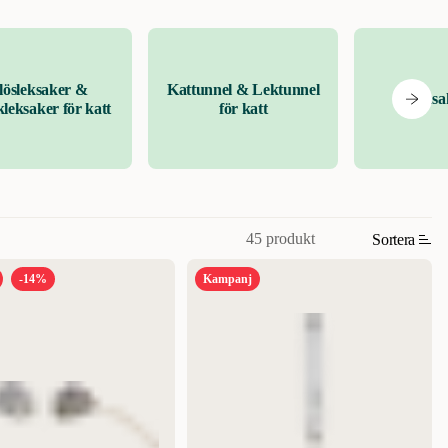
lösleksaker &
Kattunnel & Lektunnel
Leksa
leksaker för katt
för katt
45 produkt
Sortera
-14%
Kampanj