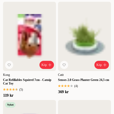
Köp
Köp
Kong
Catit
Cat Refillables Squirrel 7cm - Catnip
Senses 2.0 Grass Planter Green 24,5 cm
Cat Toy
(
4
)
(
5
)
369 kr
119 kr
Nyhet