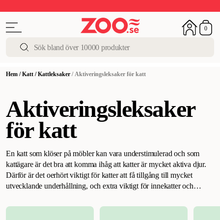
Upp till 50%
Super Summer DEALS
Shoppa nu!
0
Hem
/
Katt
/
Kattleksaker
/
Aktiveringsleksaker för katt
Aktiveringsleksaker
för katt
En katt som klöser på möbler kan vara understimulerad och som
kattägare är det bra att komma ihåg att katter är mycket aktiva djur.
Därför är det oerhört viktigt för katter att få tillgång till mycket
utvecklande underhållning, och extra viktigt för innekatter och
kattungar. Hos oss på ZOO.se hittar du många olika
aktiveringsleksaker för katt som kan hjälpa till med det.
Stimulering
med aktivitetsleksaker för katter
.
I vårt sortiment hittar du exempelvis