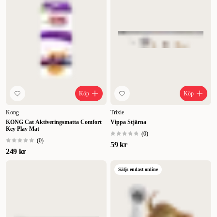
Köp
Köp
Kong
Trixie
KONG Cat Aktiveringsmatta Comfort
Vippa Stjärna
Key Play Mat
(
0
)
(
0
)
59 kr
249 kr
Säljs endast online