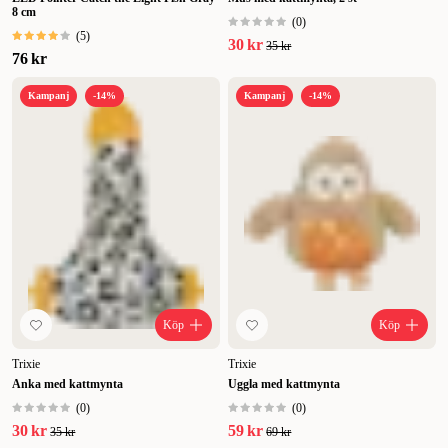
8 cm
(
0
)
(
5
)
30 kr
35 kr
76 kr
Kampanj
-14%
Kampanj
-14%
Köp
Köp
Trixie
Trixie
Anka med kattmynta
Uggla med kattmynta
(
0
)
(
0
)
30 kr
59 kr
35 kr
69 kr