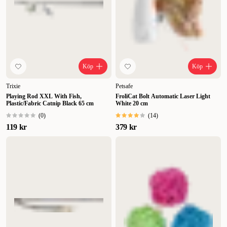
Köp
Köp
Trixie
Petsafe
Playing Rod XXL With Fish,
FroliCat Bolt Automatic Laser Light
Plastic/Fabric Catnip Black 65 cm
White 20 cm
(
0
)
(
14
)
119 kr
379 kr