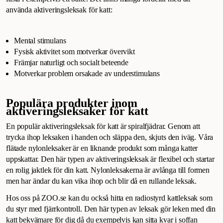
använda aktiveringsleksak för katt:
Mental stimulans
Fysisk aktivitet som motverkar övervikt
Främjar naturligt och socialt beteende
Motverkar problem orsakade av understimulans
Populära produkter inom
aktiveringsleksaker för katt
En populär aktiveringsleksak för katt är spiralfjädrar. Genom att
trycka ihop leksaken i handen och släppa den, skjuts den iväg. Våra
flätade nylonleksaker är en liknande produkt som många katter
uppskattar. Den här typen av aktiveringsleksak är flexibel och startar
en rolig jaktlek för din katt. Nylonleksakerna är avlånga till formen
men har ändar du kan vika ihop och blir då en rullande leksak.
Hos oss på ZOO.se kan du också hitta en radiostyrd kattleksak som
du styr med fjärrkontroll. Den här typen av leksak gör leken med din
katt bekvämare för dig då du exempelvis kan sitta kvar i soffan