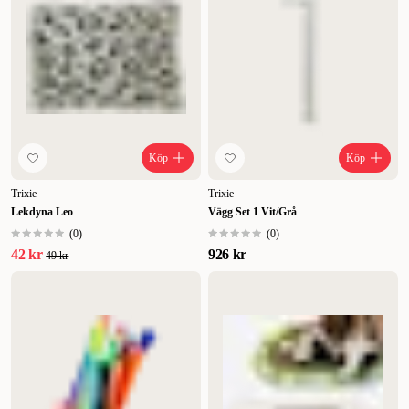
Köp
Köp
Trixie
Trixie
Lekdyna Leo
Vägg Set 1 Vit/Grå
(
0
)
(
0
)
42 kr
926 kr
49 kr