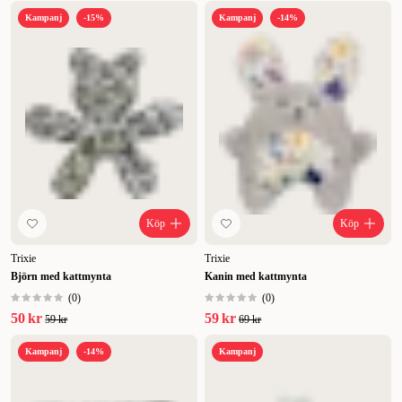
Kampanj
-15%
Kampanj
-14%
Köp
Köp
Trixie
Trixie
Björn med kattmynta
Kanin med kattmynta
(
0
)
(
0
)
50 kr
59 kr
59 kr
69 kr
Kampanj
-14%
Kampanj