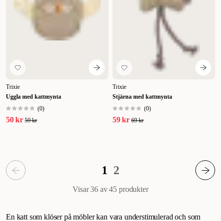
Trixie
Trixie
Uggla med kattmynta
Stjärna med kattmynta
(
0
)
(
0
)
50 kr
59 kr
59 kr
69 kr
1
2
Visar 36 av 45
produkter
En katt som klöser på möbler kan vara understimulerad och som