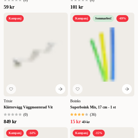
(
0
)
(
0
)
59 kr
101 kr
Kampanj
Kampanj
Sommarfest!
-69%
Trixie
Boinks
Klättervägg Väggmonterad Vit
Superboink Mix, 17 cm - 1 st
(
0
)
(
36
)
849 kr
15 kr
49 kr
Kampanj
-14%
Kampanj
-15%