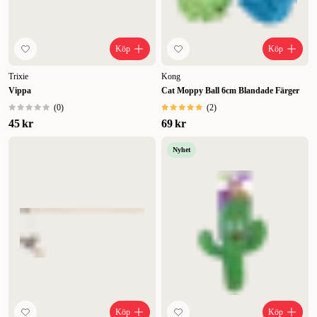
Köp
Köp
Trixie
Kong
Vippa
Cat Moppy Ball 6cm Blandade Färger
(
0
)
(
2
)
45 kr
69 kr
Nyhet
Köp
Köp