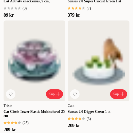
Cat Activity snacksmus, 9 cm,
Senses 2.0 Super Circuit Green 1 st
(
0
)
(
7
)
89 kr
379 kr
Köp
Köp
Trixie
Catit
Cat Circle Tower Plastic Multicolored 25
Senses 2.0 Digger Green 1 st
cm
(
3
)
(
25
)
209 kr
209 kr