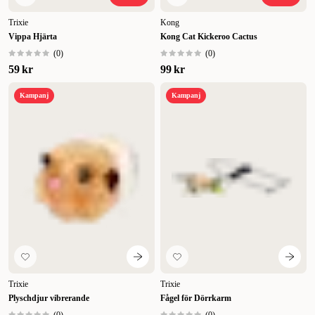
Trixie
Kong
Vippa Hjärta
Kong Cat Kickeroo Cactus
(
0
)
(
0
)
59 kr
99 kr
Kampanj
Kampanj
Trixie
Trixie
Plyschdjur vibrerande
Fågel för Dörrkarm