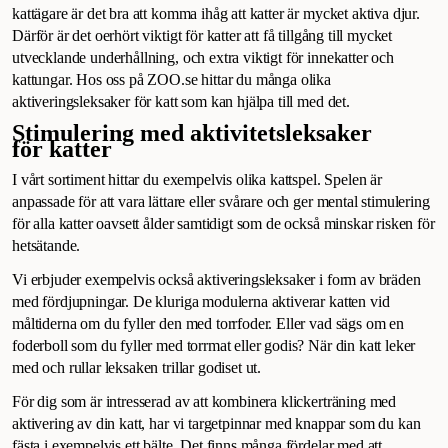
kattägare är det bra att komma ihåg att katter är mycket aktiva djur.
Därför är det oerhört viktigt för katter att få tillgång till mycket
utvecklande underhållning, och extra viktigt för innekatter och
kattungar. Hos oss på ZOO.se hittar du många olika
aktiveringsleksaker för katt som kan hjälpa till med det.
Stimulering med aktivitetsleksaker
för katter
I vårt sortiment hittar du exempelvis olika kattspel. Spelen är
anpassade för att vara lättare eller svårare och ger mental stimulering
för alla katter oavsett ålder samtidigt som de också minskar risken för
hetsätande.
Vi erbjuder exempelvis också aktiveringsleksaker i form av bräden
med fördjupningar. De kluriga modulerna aktiverar katten vid
måltiderna om du fyller den med torrfoder. Eller vad sägs om en
foderboll som du fyller med torrmat eller godis? När din katt leker
med och rullar leksaken trillar godiset ut.
För dig som är intresserad av att kombinera klickerträning med
aktivering av din katt, har vi targetpinnar med knappar som du kan
fästa i exempelvis ett bälte. Det finns många fördelar med att