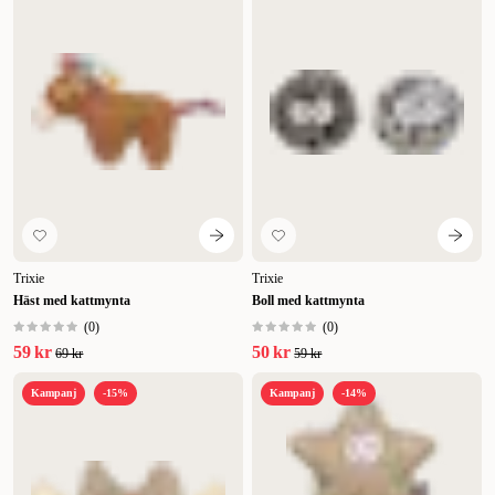
Trixie
Trixie
Häst med kattmynta
Boll med kattmynta
(
0
)
(
0
)
59 kr
50 kr
69 kr
59 kr
Kampanj
-15%
Kampanj
-14%