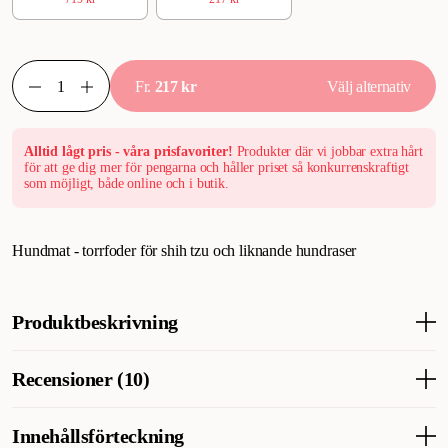
Fr.
217 kr
Välj alternativ
Alltid lågt pris - våra prisfavoriter!
Produkter där vi jobbar extra hårt
för att ge dig mer för pengarna och håller priset så konkurrenskraftigt
som möjligt, både online och i butik.
Hundmat - torrfoder för shih tzu och liknande hundraser
Produktbeskrivning
Royal Canin® Shih Tzu Adult-torrfoder är lämpligt för hundar
Recensioner (10)
som är 10 månader. Detta helfoder är speciellt utvecklat med alla
din vuxna shih tzus näringsbehov i åtanke. Det innehåller en
exklusiv kombination av näringsämnen som bidrar till att
Innehållsförteckning
Vad tycker andra kunder