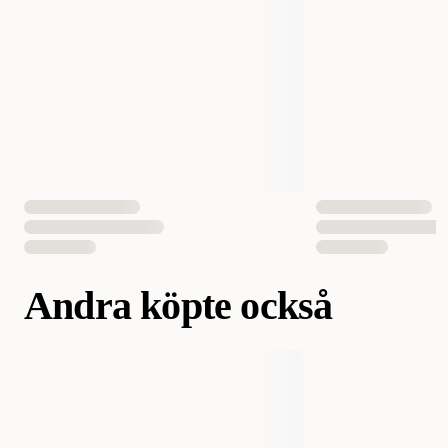
Aktivitetsnivå
Medel
Fodertyp
Torrfoder
Vikt
7500 gram
1500 gram
EAN Nummer
3182550748032
3182550743228
Andra köpte också