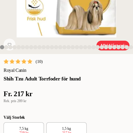
Alltid lågt pris
(
10
)
Royal Canin
Shih Tzu Adult Torrfoder för hund
Fr.
217 kr
Rek. pris
289 kr
Välj Storlek
7,5 kg
1,5 kg
719 kr
217 kr