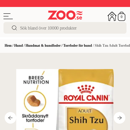
Upp till 50%
Super Summer DEALS
Shoppa nu!
0
Hem
/
Hund
/
Hundmat & hundfoder
/
Torrfoder för hund
/
Shih Tzu Adult Torrfod