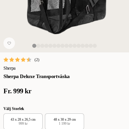
(
2
)
Sherpa
Sherpa Deluxe Transportväska
Fr.
999 kr
Välj Storlek
43 x 28 x 26,5 cm
48 x 30 x 29 cm
999 kr
1 199 kr