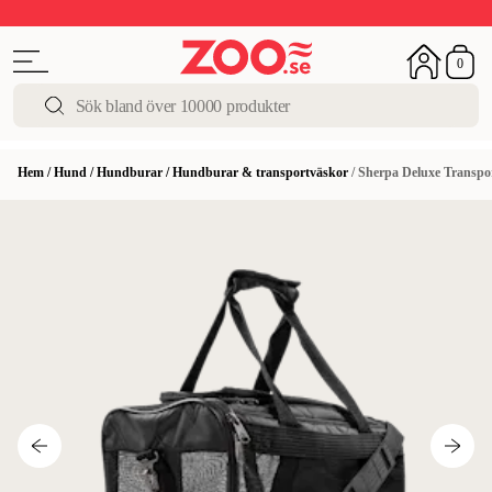
Upp till 50%
Super Summer DEALS
Shoppa nu!
0
Hem
/
Hund
/
Hundburar
/
Hundburar & transportväskor
/
Sherpa Deluxe Transpo