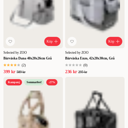
Köp
Köp
Selected by ZOO
Selected by ZOO
Bärväska Dana 40x20x26cm Grå
Bärväska Enzo, 42x20x30cm, Grå
(
2
)
(
0
)
399 kr
236 kr
589 kr
295 kr
Kampanj
Sommarfest!
-27%