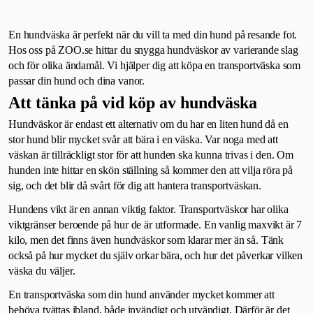
En hundväska är perfekt när du vill ta med din hund på resande fot.
Hos oss på ZOO.se hittar du snygga hundväskor av varierande slag
och för olika ändamål. Vi hjälper dig att köpa en transportväska som
passar din hund och dina vanor.
Att tänka på vid köp av hundväska
Hundväskor är endast ett alternativ om du har en liten hund då en
stor hund blir mycket svår att bära i en väska. Var noga med att
väskan är tillräckligt stor för att hunden ska kunna trivas i den. Om
hunden inte hittar en skön ställning så kommer den att vilja röra på
sig, och det blir då svårt för dig att hantera transportväskan.
Hundens vikt är en annan viktig faktor. Transportväskor har olika
viktgränser beroende på hur de är utformade. En vanlig maxvikt är 7
kilo, men det finns även hundväskor som klarar mer än så. Tänk
också på hur mycket du själv orkar bära, och hur det påverkar vilken
väska du väljer.
En transportväska som din hund använder mycket kommer att
behöva tvättas ibland, både invändigt och utvändigt. Därför är det