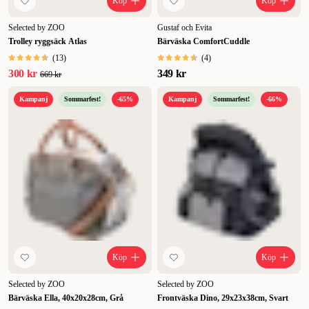
Köp
Köp
kan vara i korgen framtill, eller på pakethållaren där bak.
En
ryggsäck kan vara ett bra alternativ om du känner att hunden blir för
Selected by ZOO
Gustaf och Evita
tung i en bärväska eller magväska. Blir det för tungt även för ryggen
Trolley ryggsäck Atlas
Bärväska ComfortCuddle
så kan du testa en dragbar väska till hund med hjul. Vissa
(
13
)
(
4
)
transportväskor för hundar har både hjul och axelremmar, så att du
300 kr
349 kr
669 kr
kan välja om du vill dra hunden eller ha den på ryggen.
Hitta en
transportväska för hund som gör resan bekväm för både dig och din
Kampanj
Sommarfest!
-65%
Kampanj
Sommarfest!
-66%
hund. Välj den hundväska som passar bäst här på ZOO.se eller kom
in till en av våra butiker.
Köp
Köp
Selected by ZOO
Selected by ZOO
Bärväska Ella, 40x20x28cm, Grå
Frontväska Dino, 29x23x38cm, Svart