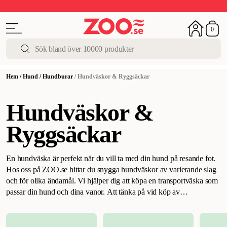
Upp till 50%
Super Summer DEALS
Shoppa nu!
0
Hem
/
Hund
/
Hundburar
/
Hundväskor & Ryggsäckar
Hundväskor &
Ryggsäckar
En hundväska är perfekt när du vill ta med din hund på resande fot.
Hos oss på ZOO.se hittar du snygga hundväskor av varierande slag
och för olika ändamål. Vi hjälper dig att köpa en transportväska som
passar din hund och dina vanor.
Att tänka på vid köp av
hundväska
.
Hundväskor är endast ett alternativ om du har en liten
hund då en stor hund blir mycket svår att bära i en väska. Var noga
med att väskan är tillräckligt stor för att hunden ska kunna trivas i