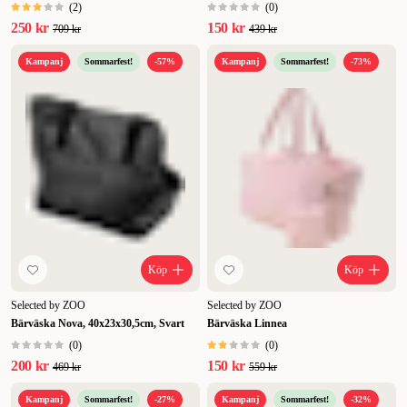
(
2
)
(
0
)
250 kr
150 kr
709 kr
439 kr
Kampanj
Sommarfest!
-57%
Kampanj
Sommarfest!
-73%
Köp
Köp
Selected by ZOO
Selected by ZOO
Bärväska Nova, 40x23x30,5cm, Svart
Bärväska Linnea
(
0
)
(
0
)
200 kr
150 kr
469 kr
559 kr
Kampanj
Sommarfest!
-27%
Kampanj
Sommarfest!
-32%