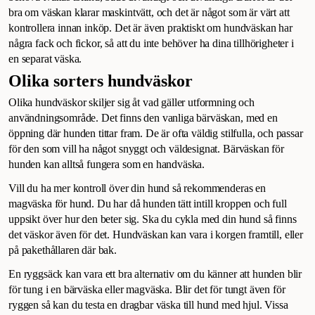
bra om väskan klarar maskintvätt, och det är något som är värt att
kontrollera innan inköp. Det är även praktiskt om hundväskan har
några fack och fickor, så att du inte behöver ha dina tillhörigheter i
en separat väska.
Olika sorters hundväskor
Olika hundväskor skiljer sig åt vad gäller utformning och
användningsområde. Det finns den vanliga bärväskan, med en
öppning där hunden tittar fram. De är ofta väldig stilfulla, och passar
för den som vill ha något snyggt och väldesignat. Bärväskan för
hunden kan alltså fungera som en handväska.
Vill du ha mer kontroll över din hund så rekommenderas en
magväska för hund. Du har då hunden tätt intill kroppen och full
uppsikt över hur den beter sig. Ska du cykla med din hund så finns
det väskor även för det. Hundväskan kan vara i korgen framtill, eller
på pakethållaren där bak.
En ryggsäck kan vara ett bra alternativ om du känner att hunden blir
för tung i en bärväska eller magväska. Blir det för tungt även för
ryggen så kan du testa en dragbar väska till hund med hjul. Vissa