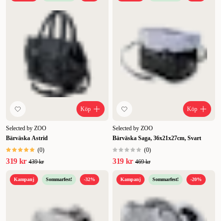
Köp
Köp
Selected by ZOO
Selected by ZOO
Bärväska Astrid
Bärväska Saga, 36x21x27cm, Svart
(
0
)
(
0
)
319 kr
319 kr
439 kr
469 kr
Kampanj
Sommarfest!
-32%
Kampanj
Sommarfest!
-20%