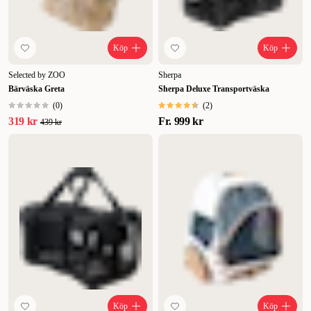
Köp
Köp
Selected by ZOO
Sherpa
Bärväska Greta
Sherpa Deluxe Transportväska
(
0
)
(
2
)
319 kr
Fr.
999 kr
439 kr
Köp
Köp