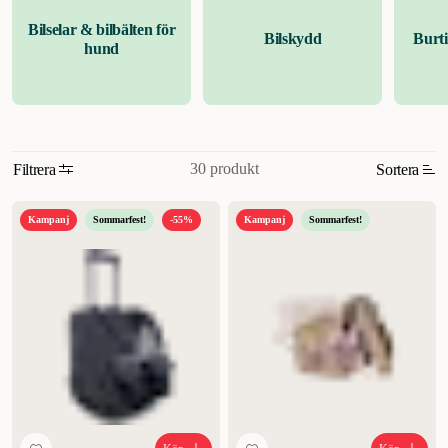
den. Om hunden inte hittar en skön ställning så kommer den att vilja
Bilselar & bilbälten för
Bilskydd
Burti
röra på sig, och det blir då svårt för dig att hantera transportväskan.
hund
Hundens vikt är en annan viktig faktor. Transportväskor har olika
viktgränser beroende på hur de är utformade. En vanlig maxvikt är 7
kilo, men det finns även hundväskor som klarar mer än så. Tänk
också på hur mycket du själv orkar bära, och hur det påverkar vilken
väska du väljer.
En transportväska som din hund använder mycket
30 produkt
Filtrera
Sortera
kommer att behöva tvättas ibland, både invändigt och utvändigt.
Därför är det bra om väskan klarar maskintvätt, och det är något som
Relevans
är värt att kontrollera innan inköp. Det är även praktiskt om
Kampanj
Sommarfest!
-55%
Kampanj
Sommarfest!
hundväskan har några fack och fickor, så att du inte behöver ha dina
Nyheter
tillhörigheter i en separat väska.
Olika sorters hundväskor
.
Olika
Högsta pris
hundväskor skiljer sig åt vad gäller utformning och
användningsområde. Det finns den vanliga bärväskan, med en
Lägsta pris
öppning där hunden tittar fram. De är ofta väldig stilfulla, och passar
för den som vill ha något snyggt och väldesignat. Bärväskan för
Rabatt
hunden kan alltså fungera som en handväska.
Vill du ha mer kontroll
över din hund så rekommenderas en magväska för hund. Du har då
hunden tätt intill kroppen och full uppsikt över hur den beter sig. Ska
du cykla med din hund så finns det väskor även för det. Hundväskan