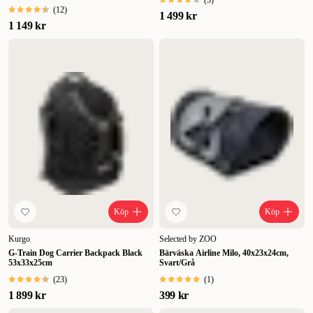
(
3
)
(
12
)
1 499 kr
1 149 kr
Köp
Köp
Kurgo
Selected by ZOO
G-Train Dog Carrier Backpack Black
Bärväska Airline Milo, 40x23x24cm,
53x33x25cm
Svart/Grå
(
23
)
(
1
)
1 899 kr
399 kr