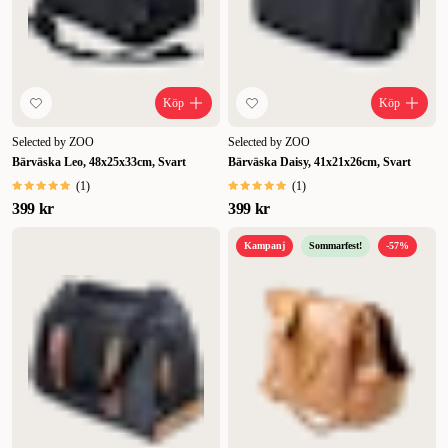
Köp
Köp
Selected by ZOO
Selected by ZOO
Bärväska Leo, 48x25x33cm, Svart
Bärväska Daisy, 41x21x26cm, Svart
(
1
)
(
1
)
399 kr
399 kr
Kampanj
Sommarfest!
-57%