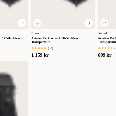
Nomad
Nomad
L 122x82x97cm -
Aviation Pet Carrier L 80x57x60cm -
Aviation Pet
Transportbur
Transportbu
(
37
)
(
1 159 kr
699 kr