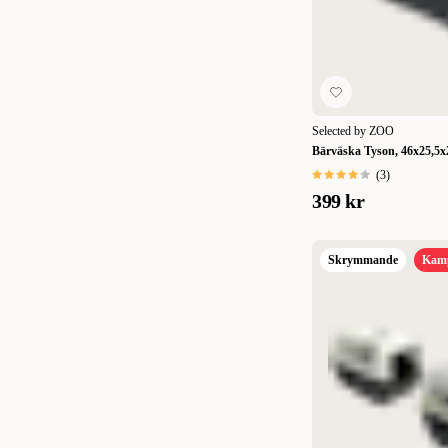
Medium
(
1
)
Large
(
1
)
Xlarge
(
1
)
Selected by ZOO
XXLarge
(
1
)
Bärväska Tyson, 46x25,5x
XXXLarge
(
1
)
(
3
)
399 kr
Skrymmande
Kam