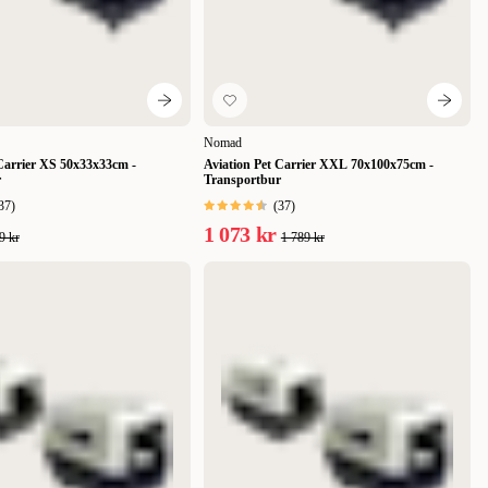
Nomad
 Carrier XS 50x33x33cm -
Aviation Pet Carrier XXL 70x100x75cm -
r
Transportbur
37
)
(
37
)
1 073 kr
9 kr
1 789 kr