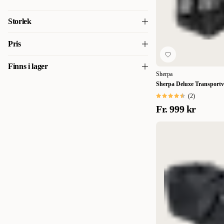
Storlek
30 x 22 x 45 cm
(
1
)
Pris
40 x 23 x 24 cm
(
1
)
Finns i lager
205
205
Sherpa
43 x 26,5 x 26,5 cm
(
1
)
Sherpa Deluxe Transport
Finns i lager
(
5
)
43 x 28 x 26,5 cm
(
1
)
(
2
)
Fr.
999 kr
46 x 25,5 x 26,5 cm
(
1
)
48 x 30 x 29 cm
(
1
)
Large 48 x 30 x 28 cm
(
1
)
Medium 43 x 28 x 27 cm
(
1
)
Small 38 x 25,5 x 22 cm
(
1
)
XSmall
(
1
)
Small
(
1
)