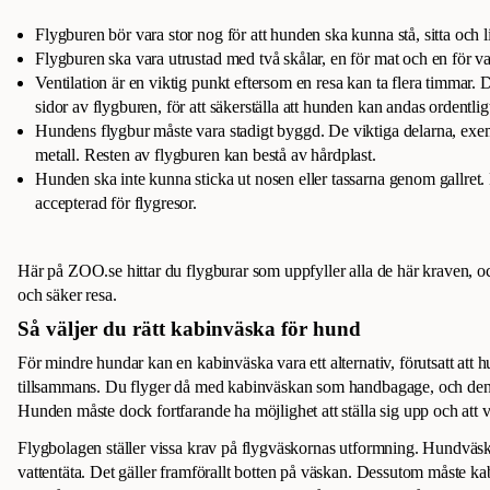
Flygburen bör vara stor nog för att hunden ska kunna stå, sitta och l
Flygburen ska vara utrustad med två skålar, en för mat och en för va
Ventilation är en viktig punkt eftersom en resa kan ta flera timmar. D
sidor av flygburen, för att säkerställa att hunden kan andas ordentlig
Hundens flygbur måste vara stadigt byggd. De viktiga delarna, exem
metall. Resten av flygburen kan bestå av hårdplast.
Hunden ska inte kunna sticka ut nosen eller tassarna genom gallret. 
accepterad för flygresor.
Här på ZOO.se hittar du flygburar som uppfyller alla de här kraven, 
och säker resa.
Så väljer du rätt kabinväska för hund
För mindre hundar kan en kabinväska vara ett alternativ, förutsatt att
tillsammans. Du flyger då med kabinväskan som handbagage, och den bö
Hunden måste dock fortfarande ha möjlighet att ställa sig upp och att 
Flygbolagen ställer vissa krav på flygväskornas utformning. Hundväsk
vattentäta. Det gäller framförallt botten på väskan. Dessutom måste k