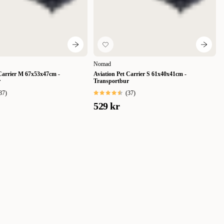
Nomad
 Carrier M 67x53x47cm -
Aviation Pet Carrier S 61x40x41cm -
r
Transportbur
37
)
(
37
)
529 kr