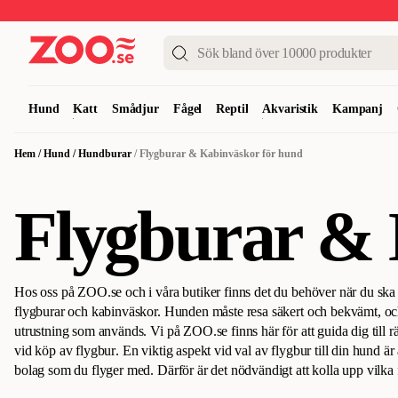
Upp till 50%
Super Summer DEALS
Shoppa nu!
Hund
Katt
Smådjur
Fågel
Reptil
Akvaristik
Kampanj
Hem
/
Hund
/
Hundburar
/
Flygburar & Kabinväskor för hund
Flygburar & 
Hos oss på ZOO.se och i våra butiker finns det du behöver när du ska
flygburar och kabinväskor. Hunden måste resa säkert och bekvämt, och
utrustning som används. Vi på ZOO.se finns här för att guida dig till rä
vid köp av flygbur
.
En viktig aspekt vid val av flygbur till din hund ä
bolag som du flyger med. Därför är det nödvändigt att kolla upp vilka
accepterade, innan du gör ditt inköp. Det finns några krav som alltid 