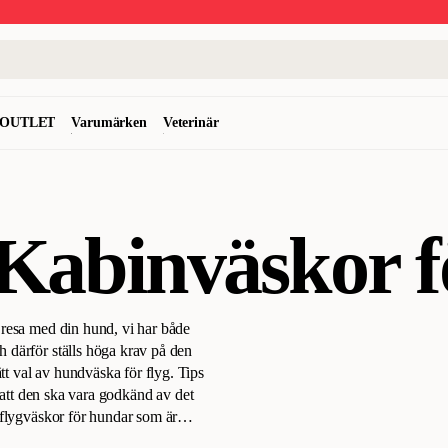
OUTLET
Varumärken
Veterinär
Kabinväskor f
 resa med din hund, vi har både
 därför ställs höga krav på den
tt val av hundväska för flyg.
Tips
r att den ska vara godkänd av det
 flygväskor för hundar som är
återkommer:
Flygburen bör vara stor