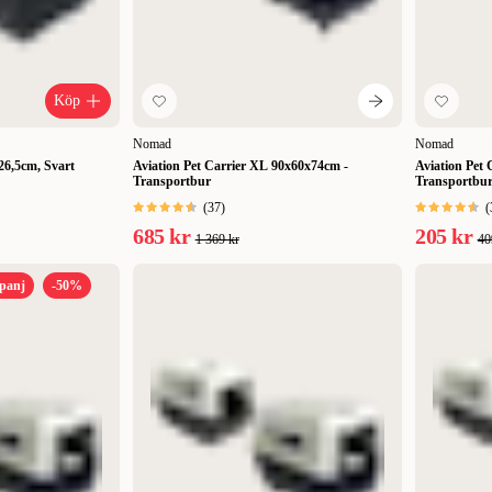
Köp
Nomad
Nomad
26,5cm, Svart
Aviation Pet Carrier XL 90x60x74cm -
Aviation Pet
Transportbur
Transportbu
(
37
)
(
685 kr
205 kr
1 369 kr
40
panj
-50%