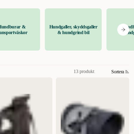
Hundburar &
Hundgaller, skyddsgaller
Hundh
ransportväskor
& hundgrind bil
Hundg
13 produkt
Sortera