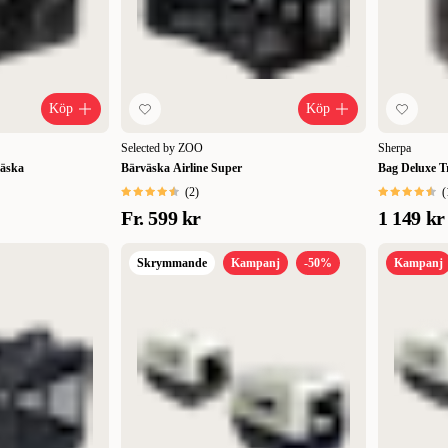
Köp
Köp
Selected by ZOO
Sherpa
väska
Bärväska Airline Super
Bag Deluxe T
(
2
)
(
Fr.
599 kr
1 149 kr
Skrymmande
Kampanj
-50%
Kampanj