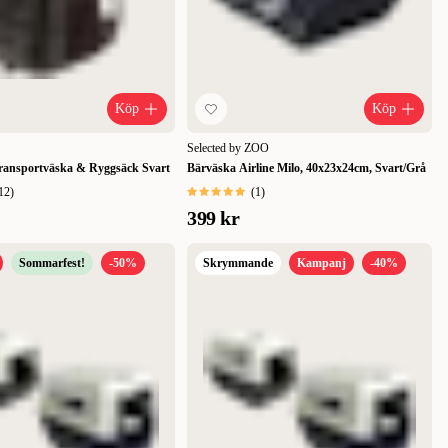
Köp
Köp
Selected by ZOO
ransportväska & Ryggsäck Svart
Bärväska Airline Milo, 40x23x24cm, Svart/Grå
12
)
(
1
)
399 kr
Sommarfest!
-50%
Skrymmande
Kampanj
-40%