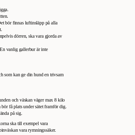
igga.
tten.
et bör finnas luftinsläpp på alla
t.
pelvis dörren, ska vara gjorda av
En vanlig gallerbur är inte
och som kan ge din hund en trivsam
 hunden och väskan väger max 8 kilo
r få plats under sätet framför dig.
vända på sig.
orna ska till exempel vara
abinväskan vara rymningssäker.