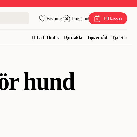
Favoriter
Logga in
Till kassan
0
Hitta till butik
Djurfakta
Tips & råd
Tjänster
ör hund