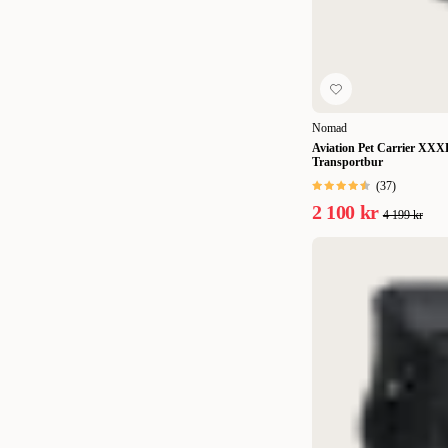
Nomad
Aviation Pet Carrier XXX
Transportbur
(
37
)
2 100 kr
4 199 kr