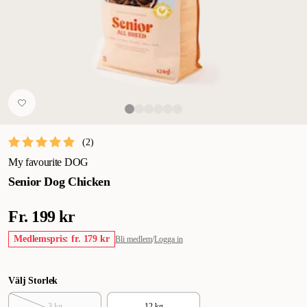
(
2
)
My favourite DOG
Senior Dog Chicken
Fr.
199 kr
Medlemspris: fr. 179 kr
Bli medlem
/
Logga in
Välj Storlek
3 kg
12 kg