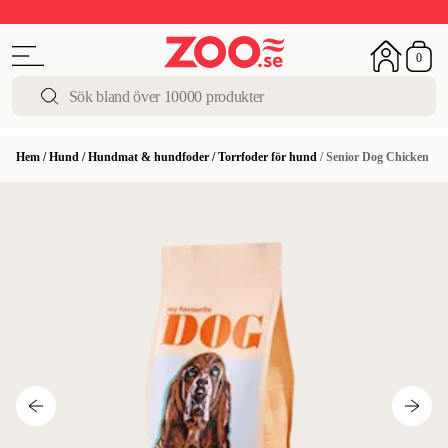
Upp till 50%
Super Summer DEALS
Shoppa nu!
0
Hem
/
Hund
/
Hundmat & hundfoder
/
Torrfoder för hund
/
Senior Dog Chicken