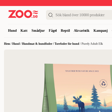
Upp till 50%
Super Summer DEALS
Shoppa nu!
Hund
Katt
Smådjur
Fågel
Reptil
Akvaristik
Kampanj
Hem
/
Hund
/
Hundmat & hundfoder
/
Torrfoder för hund
/
Purely Adult Elk