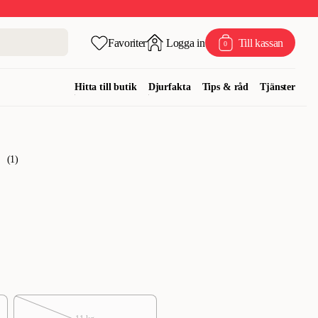
Favoriter
Logga in
Till kassan
0
Hitta till butik
Djurfakta
Tips & råd
Tjänster
(
1
)