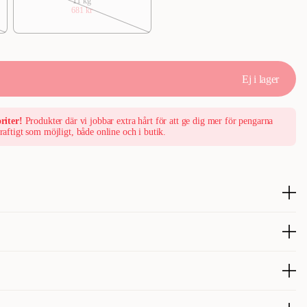
11 kg
681 kr
Ej i lager
riter!
Produkter där vi jobbar extra hårt för att ge dig mer för pengarna
raftigt som möjligt, både online och i butik.
kar och raser med normal aktivitetsnivå.
älg. Produkten innehåller välbalanserade nivåer av omega 3 och 6.
raser.