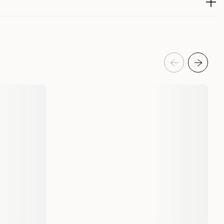
källa till antioxidanter.
råd 3,5%, Råaska 7% (varav kalcium 1,4%, varav fosfor 1%) Omega-6
 som främjar bra, funktionella tarmbakterier.
 9,5%
riskt hjärta.
300010958
300010959
Hund
Hundmat & hundfoder
Torrfoder för hund
Bozita Hund
45061
45063
2,5 kg
11 kg
7311030450615
7311030450639