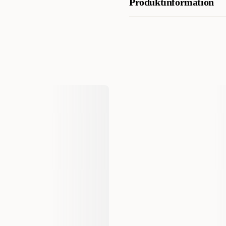
Produktinformation
Med arktiska bär, en naturlig 
Protein 26%, Fett 16%, Växtt
Med FOS, en prebiotisk fiber
1,3%, Omega-3 0,25%, Vatten
Artikelnummer
Med taurin, för att stödja ett f
Kategori
Varumärke
Tillverkarens Artikelnummer
Storlek
EAN Nummer