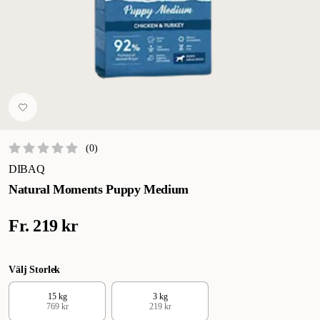
(
0
)
DIBAQ
Natural Moments Puppy Medium
Fr.
219 kr
Välj Storlek
15 kg
3 kg
769 kr
219 kr