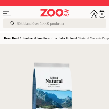
Upp till 50%
Super Summer DEALS
Shoppa nu!
0
Hem
/
Hund
/
Hundmat & hundfoder
/
Torrfoder för hund
/
Natural Moments Pup