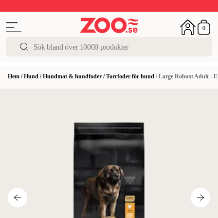
Upp till 50%
Super Summer DEALS
Shoppa nu!
0
Hem
/
Hund
/
Hundmat & hundfoder
/
Torrfoder för hund
/
Large Robust Adult 