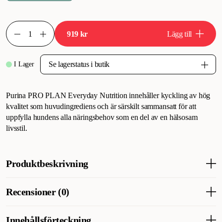
919 kr
Lägg till
I Lager
Purina PRO PLAN Everyday Nutrition innehåller kyckling av hög
kvalitet som huvudingrediens och är särskilt sammansatt för att
uppfylla hundens alla näringsbehov som en del av en hälsosam
livsstil.
Produktbeskrivning
Ge din hund utmärkt näring varje dag med Purina PRO PLAN
Recensioner (0)
Everyday Nutrition-serien.
Purina PRO PLAN Everyday Nutrition innehåller kyckling av
hög kvalitet som huvudingrediens och är särskilt sammansatt
Innehållsförteckning