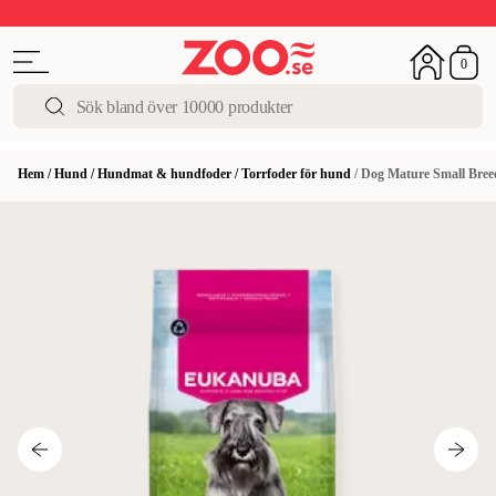
Upp till 50%
Super Summer DEALS
Shoppa nu!
0
Hem
/
Hund
/
Hundmat & hundfoder
/
Torrfoder för hund
/
Dog Mature Small Bree