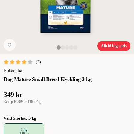
Alltid lågt pris
(
3
)
Eukanuba
Dog Mature Small Breed Kyckling 3 kg
349 kr
Rek. pris
369 kr
116 kr/kg
Vald Storlek: 3 kg
3 kg
349 kr