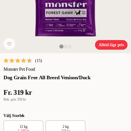
Alltid lågt pris
(
15
)
Monster Pet Food
Dog Grain Free All Breed Venison/Duck
Fr.
319 kr
Rek. pris
359 kr
Välj Storlek
12 kg
2 kg
1 249 kr
319 kr