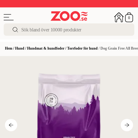
Upp till 50%
Super Summer DEALS
Shoppa nu!
0
Hem
/
Hund
/
Hundmat & hundfoder
/
Torrfoder för hund
/
Dog Grain Free All Bre