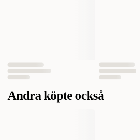
Smak
Anka
Vikt
12000 gram
2000 gram
Antal i förpackning
1 st
EAN Nummer
7350040125090
7350040125083
Andra köpte också