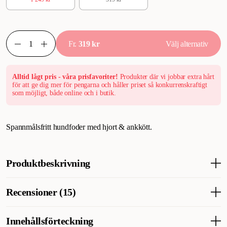
Fr.
319 kr
Välj alternativ
Alltid lågt pris - våra prisfavoriter!
Produkter där vi jobbar extra hårt
för att ge dig mer för pengarna och håller priset så konkurrenskraftigt
som möjligt, både online och i butik.
Spannmålsfritt hundfoder med hjort & ankkött.
Produktbeskrivning
Monster Dog Grain Free Forest Game All Breed Venison &
Recensioner (15)
Duck är ett helfoder med lyxig hjort & anka som
huvudingrediens. Ett torrfoder för vuxna hundar av alla raser.
Naturligt god hundmat fri från spannmål, med en hög kötthalt &
Innehållsförteckning
Vad tycker andra kunder