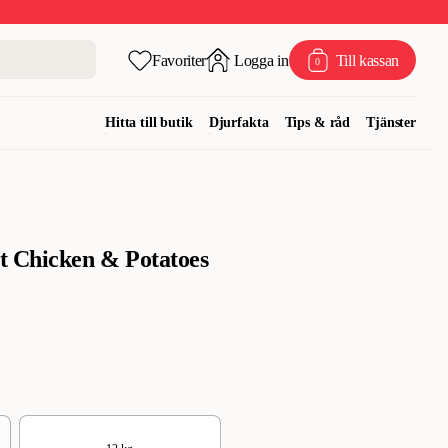
Favoriter
Logga in
Till kassan
0
Hitta till butik
Djurfakta
Tips & råd
Tjänster
t Chicken & Potatoes