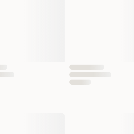
Fodertyp
Smak
Vikt
Antal i förpackning
EAN Nummer