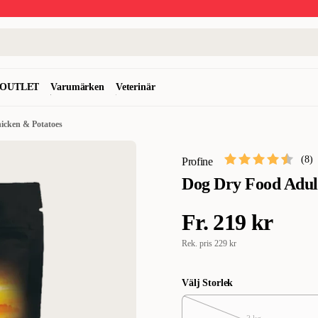
OUTLET
Varumärken
Veterinär
icken & Potatoes
(
8
)
Profine
Dog Dry Food Adul
Fr.
219 kr
Rek. pris
229 kr
Välj Storlek