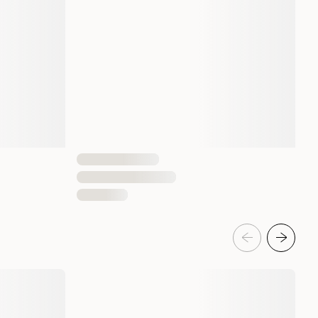
Torrfoder
Kyckling
3000 gram
15000 gram
1 st
8595602570027
8595602570010