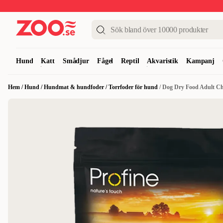
Upp till 50%
Super Summer DEALS
Shoppa nu!
Hund
Katt
Smådjur
Fågel
Reptil
Akvaristik
Kampanj
Hem
/
Hund
/
Hundmat & hundfoder
/
Torrfoder för hund
/
Dog Dry Food Adult Ch