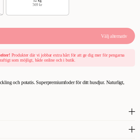
12 kg
569 kr
Välj alternativ
riter!
Produkter där vi jobbar extra hårt för att ge dig mer för pengarna
raftigt som möjligt, både online och i butik.
ling och potatis. Superpremiumfoder för ditt husdjur. Naturligt,
otatoes - Komplett torrfoder med kyckling & potatis för vuxna
 KYCKLING: Högt kycklinginnehåll säkerställer utmärkt smältbarhet
EBIOTIKA: För att balansera positiv tarmmikroflora i tarmen och