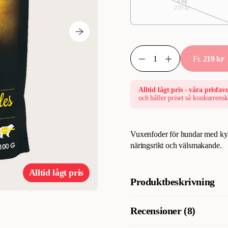
3 kg
219 kr
Fr.
219 kr
Alltid lågt pris - våra prisfavo
och håller priset så konkurrensk
Vuxenfoder för hundar med kyck
näringsrikt och välsmakande.
Alltid lågt pris
Produktbeskrivning
Profine Dog Adult Chicken & P
Recensioner (8)
hundar av alla raser. RIKT PÅ
och acceptans. SJÖALGER & PR