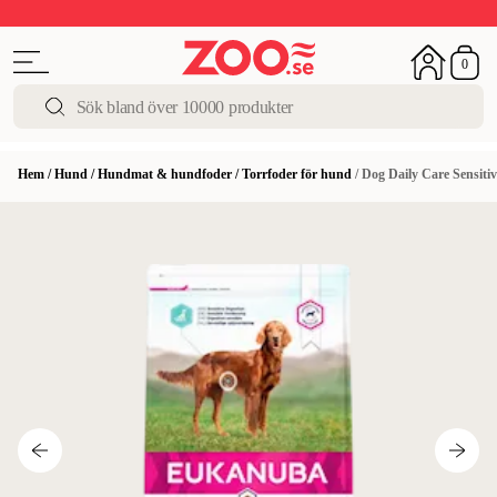
Upp till 50%
Super Summer DEALS
Shoppa nu!
0
Hem
/
Hund
/
Hundmat & hundfoder
/
Torrfoder för hund
/
Dog Daily Care Sensitiv