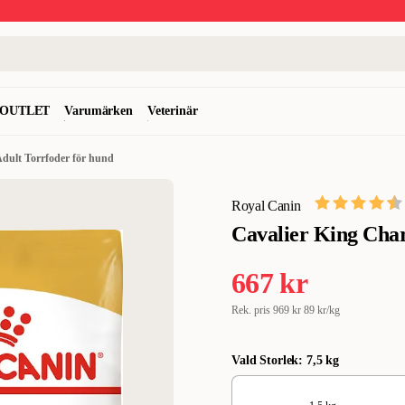
OUTLET
Varumärken
Veterinär
Adult Torrfoder för hund
Royal Canin
Cavalier King Char
667 kr
Rek. pris
969 kr
89 kr/kg
Vald Storlek: 7,5 kg