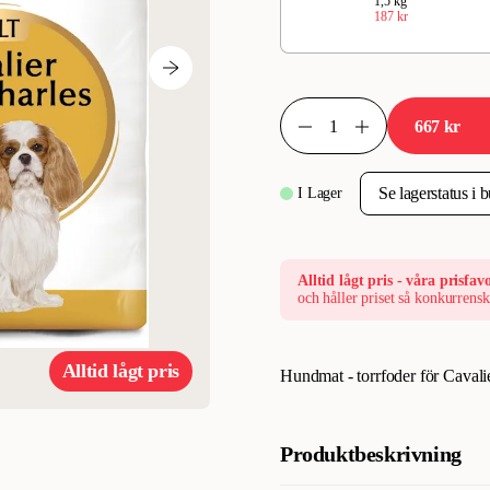
1,5 kg
187 kr
667 kr
I Lager
Alltid lågt pris - våra prisfavo
och håller priset så konkurrensk
Alltid lågt pris
Hundmat - torrfoder för Cavali
Produktbeskrivning