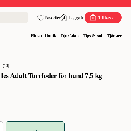
Favoriter
Logga in
Till kassan
0
Hitta till butik
Djurfakta
Tips & råd
Tjänster
(
10
)
les Adult Torrfoder för hund 7,5 kg