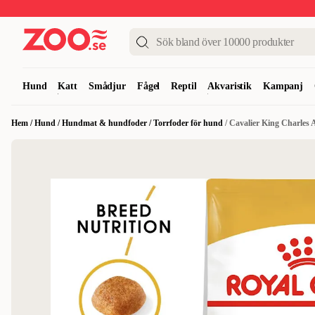
Upp till 50%
Super Summer DEALS
Shoppa nu!
Hund
Katt
Smådjur
Fågel
Reptil
Akvaristik
Kampanj
Hem
/
Hund
/
Hundmat & hundfoder
/
Torrfoder för hund
/
Cavalier King Charles 