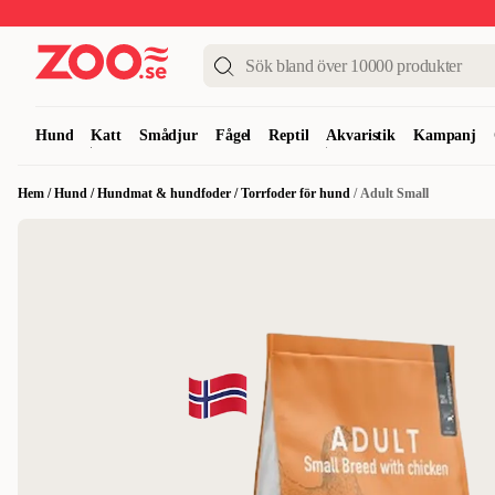
Upp till 50%
Super Summer DEALS
Shoppa nu!
Hund
Katt
Smådjur
Fågel
Reptil
Akvaristik
Kampanj
Hem
/
Hund
/
Hundmat & hundfoder
/
Torrfoder för hund
/
Adult Small