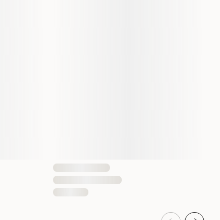
3 kg
7090049326561