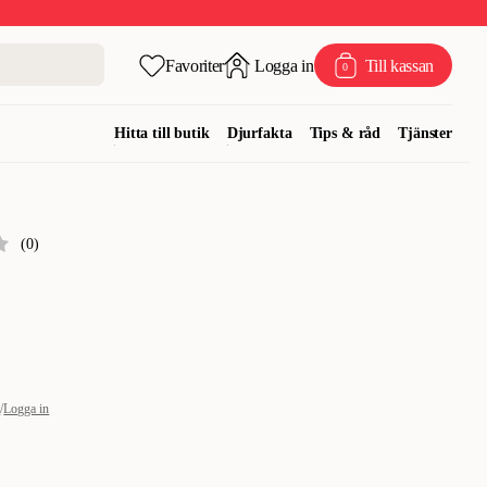
Favoriter
Logga in
Till kassan
0
Hitta till butik
Djurfakta
Tips & råd
Tjänster
(
0
)
m
/
Logga in