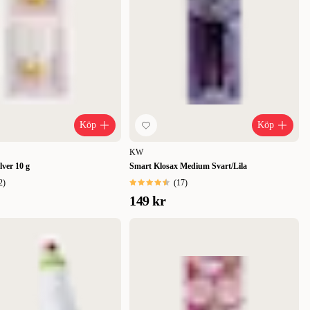
Köp
Köp
KW
ver 10 g
Smart Klosax Medium Svart/Lila
2
)
(
17
)
149 kr