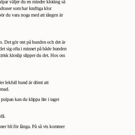
lpar väljer du en mindre klotång så
ndraser som har kraftiga klor
bör du vara noga med att tången är
 in. Det gör ont på hunden och det är
 det sig ofta i minnet på både hunden
risk kloslip slipper du det. Hos oss
ller lekfull hund är dömt att
ppnad.
 pulpan kan du klippa lite i taget
il.
hinner bli för långa. På så vis kommer