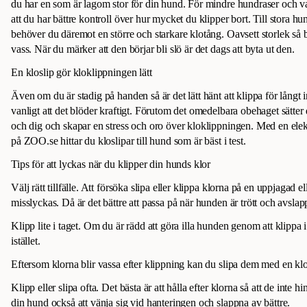
du har en som är lagom stor för din hund. För mindre hundraser och va
att du har bättre kontroll över hur mycket du klipper bort. Till stora hu
behöver du däremot en större och starkare klotång. Oavsett storlek så 
vass. När du märker att den börjar bli slö är det dags att byta ut den.
En kloslip gör kloklippningen lätt
Även om du är stadig på handen så är det lätt hänt att klippa för långt
vanligt att det blöder kraftigt. Förutom det omedelbara obehaget sätter
och dig och skapar en stress och oro över kloklippningen. Med en elekt
på ZOO.se hittar du kloslipar till hund som är bäst i test.
Tips för att lyckas när du klipper din hunds klor
Välj rätt tillfälle. Att försöka slipa eller klippa klorna på en uppjagad e
misslyckas. Då är det bättre att passa på när hunden är trött och avsla
Klipp lite i taget. Om du är rädd att göra illa hunden genom att klippa i
istället.
Eftersom klorna blir vassa efter klippning kan du slipa dem med en klof
Klipp eller slipa ofta. Det bästa är att hålla efter klorna så att de inte 
din hund också att vänja sig vid hanteringen och slappna av bättre.