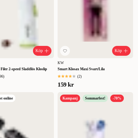
Köp
Köp
KW
 Filer 2-speed Sladdlös Kloslip
Smart Klosax Maxi Svart/Lila
96
)
(
2
)
159 kr
st online
Kampanj
Sommarfest!
-70%