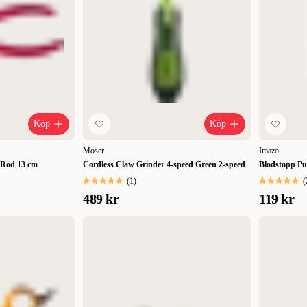
Lägsta pris
Rabatt
Köp
Köp
Moser
Imazo
r Röd 13 cm
Cordless Claw Grinder 4-speed Green 2-speed
Blodstopp Pul
(
1
)
(
489 kr
119 kr