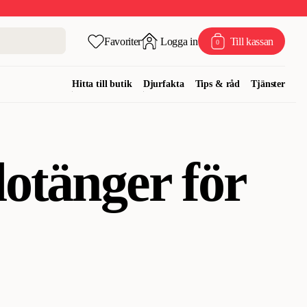
Favoriter
Logga in
Till kassan
0
Hitta till butik
Djurfakta
Tips & råd
Tjänster
otänger för