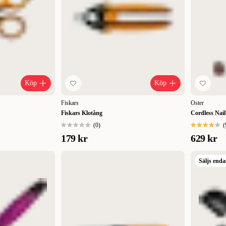
Köp
Köp
Fiskars
Oster
Fiskars Klotång
Cordless Nail
(
0
)
(
179 kr
629 kr
Säljs enda