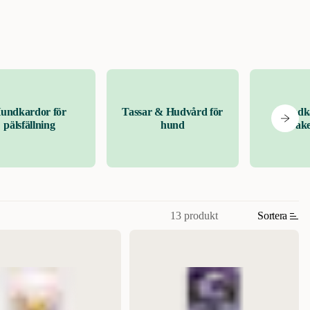
undkardor för
Tassar & Hudvård för
Hundk
pälsfällning
hund
Mirak
13 produkt
Sortera