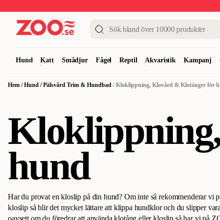
Upp till 50%
Super Summer DEALS
Shoppa nu!
Hund
Katt
Smådjur
Fågel
Reptil
Akvaristik
Kampanj
Hem
/
Hund
/
Pälsvård Trim & Hundbad
/
Kloklippning, Klovård & Klotänger för 
Kloklippning
hund
Har du provat en kloslip på din hund? Om inte så rekommenderar vi p
kloslip så blir det mycket lättare att klippa hundklor och du slipper var
oavsett om du föredrar att använda klotång eller kloslip så har vi på ZO