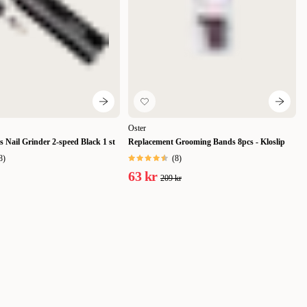
Oster
 Nail Grinder 2-speed Black 1 st
Replacement Grooming Bands 8pcs - Kloslip
8
)
(
8
)
63 kr
209 kr