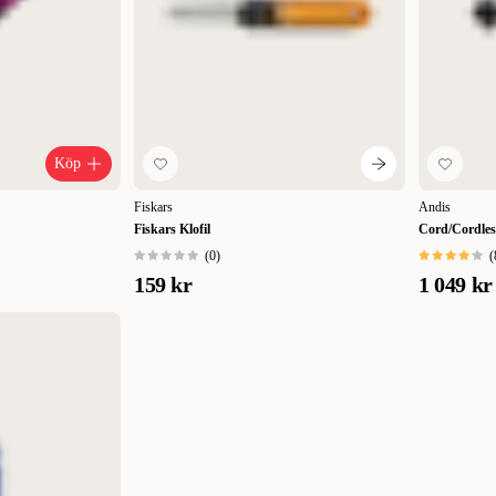
Köp
Fiskars
Andis
Fiskars Klofil
Cord/Cordless
(
0
)
(
159 kr
1 049 kr