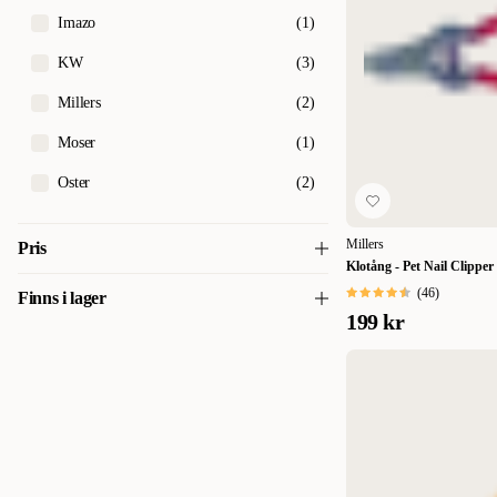
Imazo
(
1
)
KW
(
3
)
Millers
(
2
)
Moser
(
1
)
Oster
(
2
)
Millers
Pris
Klotång - Pet Nail Clippe
(
46
)
Finns i lager
63
63
199 kr
Finns i lager
(
9
)