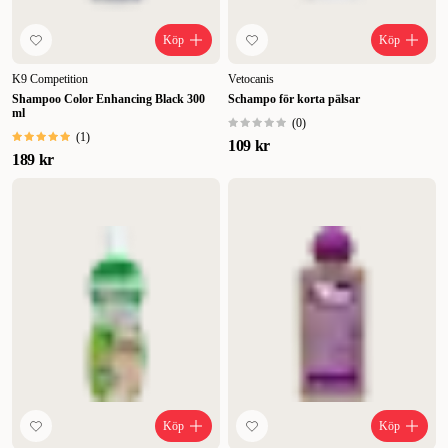
Köp
Köp
K9 Competition
Vetocanis
Shampoo Color Enhancing Black 300
Schampo för korta pälsar
ml
(
0
)
(
1
)
109 kr
189 kr
Köp
Köp