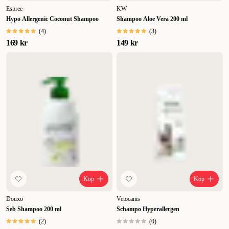
Espree
KW
Hypo Allergenic Coconut Shampoo
Shampoo Aloe Vera 200 ml
(
4
)
(
3
)
169 kr
149 kr
Köp
Köp
Douxo
Vetocanis
Seb Shampoo 200 ml
Schampo Hyperallergen
(
2
)
(
0
)