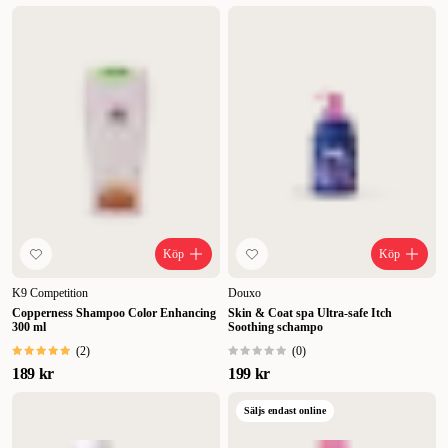
Köp
Köp
K9 Competition
Douxo
Copperness Shampoo Color Enhancing
Skin & Coat spa Ultra-safe Itch
300 ml
Soothing schampo
(
2
)
(
0
)
189 kr
199 kr
Säljs endast online