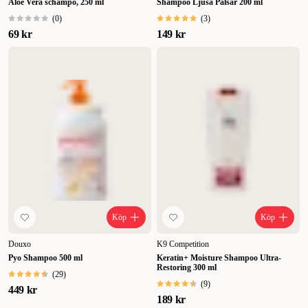
Aloe Vera schampo, 250 ml
Shampoo Ljusa Pälsar 200 ml
(
0
)
(
3
)
69 kr
149 kr
Köp
Köp
Douxo
K9 Competition
Pyo Shampoo 500 ml
Keratin+ Moisture Shampoo Ultra-
Restoring 300 ml
(
29
)
(
9
)
449 kr
189 kr