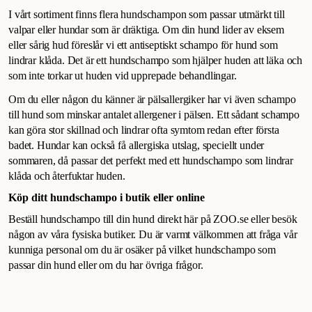
I vårt sortiment finns flera hundschampon som passar utmärkt till
valpar eller hundar som är dräktiga. Om din hund lider av eksem
eller sårig hud föreslår vi ett antiseptiskt schampo för hund som
lindrar klåda. Det är ett hundschampo som hjälper huden att läka och
som inte torkar ut huden vid upprepade behandlingar.
Om du eller någon du känner är pälsallergiker har vi även schampo
till hund som minskar antalet allergener i pälsen. Ett sådant schampo
kan göra stor skillnad och lindrar ofta symtom redan efter första
badet. Hundar kan också få allergiska utslag, speciellt under
sommaren, då passar det perfekt med ett hundschampo som lindrar
klåda och återfuktar huden.
Köp ditt hundschampo i butik eller online
Beställ hundschampo till din hund direkt här på ZOO.se eller besök
någon av våra fysiska butiker. Du är varmt välkommen att fråga vår
kunniga personal om du är osäker på vilket hundschampo som
passar din hund eller om du har övriga frågor.