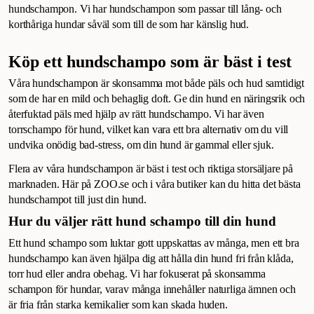
hundschampon. Vi har hundschampon som passar till lång- och
korthåriga hundar såväl som till de som har känslig hud.
Köp ett hundschampo som är bäst i test
Våra hundschampon är skonsamma mot både päls och hud samtidigt
som de har en mild och behaglig doft. Ge din hund en näringsrik och
återfuktad päls med hjälp av rätt hundschampo. Vi har även
torrschampo för hund, vilket kan vara ett bra alternativ om du vill
undvika onödig bad-stress, om din hund är gammal eller sjuk.
Flera av våra hundschampon är bäst i test och riktiga storsäljare på
marknaden. Här på ZOO.se och i våra butiker kan du hitta det bästa
hundschampot till just din hund.
Hur du väljer rätt hund schampo till din hund
Ett hund schampo som luktar gott uppskattas av många, men ett bra
hundschampo kan även hjälpa dig att hålla din hund fri från klåda,
torr hud eller andra obehag. Vi har fokuserat på skonsamma
schampon för hundar, varav många innehåller naturliga ämnen och
är fria från starka kemikalier som kan skada huden.