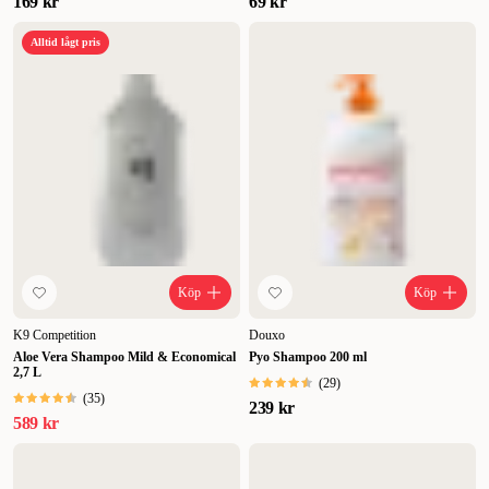
169 kr
69 kr
Alltid lågt pris
Köp
Köp
K9 Competition
Douxo
Aloe Vera Shampoo Mild & Economical
Pyo Shampoo 200 ml
2,7 L
(
29
)
(
35
)
239 kr
589 kr