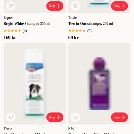
Köp
Köp
Espree
Trixie
Bright White Shampoo 355 ml
Two-in-One schampo, 250 ml
(
4
)
(
0
)
169 kr
69 kr
Köp
Köp
Trixie
KW