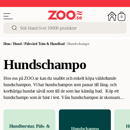
Upp till 50%
Super Summer DEALS
Shoppa nu!
0
Hem
/
Hund
/
Pälsvård Trim & Hundbad
/
Hundschampo
Hundschampo
Hos oss på ZOO.se kan du snabbt och enkelt köpa väldoftande
hundschampon. Vi har hundschampon som passar till lång- och
korthåriga hundar såväl som till de som har känslig hud.
Köp ett
hundschampo som är bäst i test
.
Våra hundschampon är skonsamma
mot både päls och hud samtidigt som de har en mild och behaglig
doft. Ge din hund en näringsrik och återfuktad päls med hjälp av rätt
hundschampo. Vi har även torrschampo för hund, vilket kan vara ett
bra alternativ om du vill undvika onödig bad-stress, om din hund är
Hundborstar, Päls- &
H
Hundschampo
gammal eller sjuk.
Flera av våra hundschampon är bäst i test och