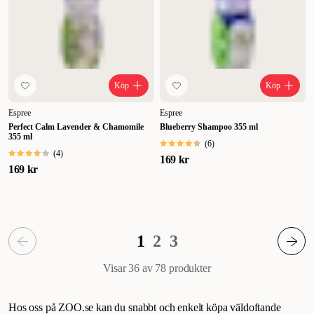
Köp
Köp
Espree
Espree
Perfect Calm Lavender & Chamomile
Blueberry Shampoo 355 ml
355 ml
(
6
)
(
4
)
169 kr
169 kr
1
2
3
Visar 36 av 78
produkter
Hos oss på ZOO.se kan du snabbt och enkelt köpa väldoftande