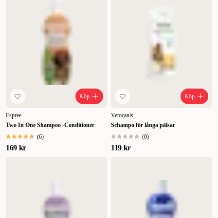
Köp
Köp
Espree
Vetocanis
Two In One Shampoo -Conditioner
Schampo för långa pälsar
(
6
)
(
0
)
169 kr
119 kr