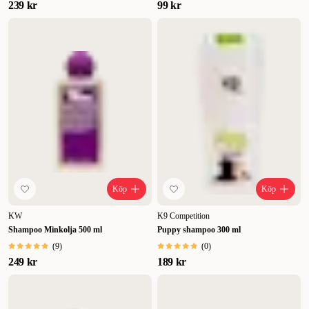
239 kr
99 kr
Köp
Köp
KW
K9 Competition
Shampoo Minkolja 500 ml
Puppy shampoo 300 ml
(
9
)
(
0
)
249 kr
189 kr