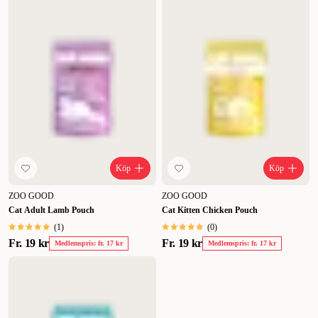
Köp
Köp
ZOO GOOD
ZOO GOOD
Cat Adult Lamb Pouch
Cat Kitten Chicken Pouch
(
1
)
(
0
)
Fr.
19 kr
Fr.
19 kr
Medlemspris: fr. 17 kr
Medlemspris: fr. 17 kr