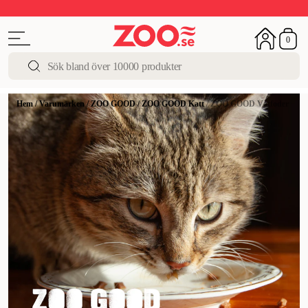
Upp till 50%
Super Summer DEALS
Shoppa nu!
0
Hem
/
Varumärken
/
ZOO GOOD
/
ZOO GOOD Katt
/
ZOO GOOD Våtfoder