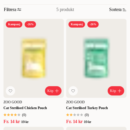
5 produkt
Filtrera
Sortera
Relevans
Kampanj
-26%
Kampanj
-26%
Nyheter
Högsta pris
Lägsta pris
Rabatt
Köp
Köp
ZOO GOOD
ZOO GOOD
Cat Sterilised Chicken Pouch
Cat Sterilised Turkey Pouch
(
0
)
(
0
)
Fr.
14 kr
Fr.
14 kr
19 kr
19 kr