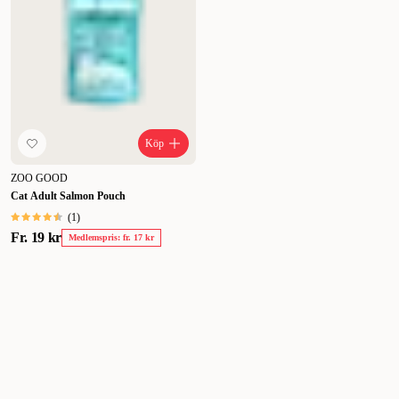
Köp
ZOO GOOD
Cat Adult Salmon Pouch
(
1
)
Fr.
19 kr
Medlemspris: fr. 17 kr