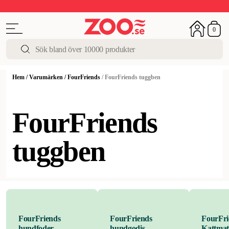
Upp till 50%
Super Summer DEALS
Shoppa nu!
0
Hem
/
Varumärken
/
FourFriends
/
FourFriends tuggben
FourFriends
tuggben
FourFriends
FourFriends
FourFri
hundfoder
hundgodis
Kattma