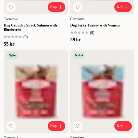
Köp
Köp
Carnilove
Carnilove
Dog Crunchy Snack Salmon with
Dog Jerky Turkey with Venison
Blueberries
(
0
)
(
0
)
59 kr
55 kr
Nyhet
Nyhet
Köp
Köp