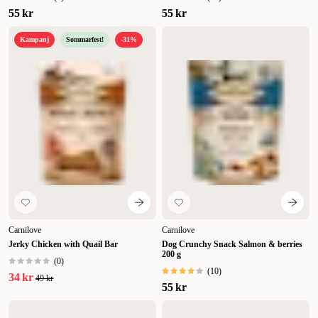
55 kr
55 kr
Kampanj
Sommarfest!
-31%
Carnilove
Carnilove
Jerky Chicken with Quail Bar
Dog Crunchy Snack Salmon & berries
200 g
(
0
)
(
10
)
34 kr
49 kr
55 kr