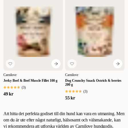
Carnilove
Carnilove
Jerky Beef & Beef Muscle Fillet 100 g
Dog Crunchy Snack Ostrich & berries
200 g
(
3
)
(
3
)
49 kr
55 kr
Att hitta det perfekta godiset till din hund kan vara en utmaning. Men
om du är ute efter något naturligt, hälsosamt och välsmakande, kan
vi rekommendera att utforska världen av Carnilove hundgodis.