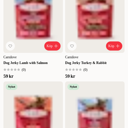
Med Carnilove hundgodis får du ett
alternativ som både smakar gott och
bidrar till din fyrbenta väns hälsa - oavsett
vilken livsstil den lever. Ta del av detta
naturliga hundgodis med proteinrik näring
idag!
Köp
Köp
Carnilove
Carnilove
Dog Jerky Lamb with Salmon
Dog Jerky Turkey & Rabbit
(
0
)
(
0
)
59 kr
59 kr
Nyhet
Nyhet