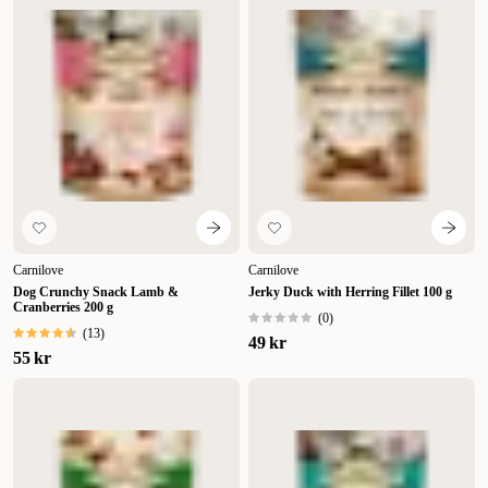
Carnilove
Carnilove
Dog Crunchy Snack Lamb &
Jerky Duck with Herring Fillet 100 g
Cranberries 200 g
(
0
)
(
13
)
49 kr
55 kr