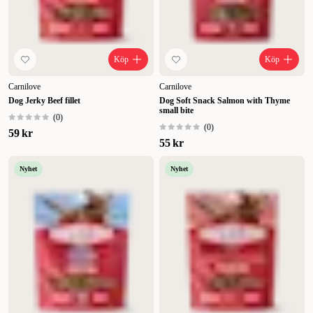
Köp
Köp
Carnilove
Carnilove
Dog Jerky Beef fillet
Dog Soft Snack Salmon with Thyme
small bite
(
0
)
(
0
)
59 kr
55 kr
Nyhet
Nyhet