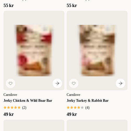
55 kr
55 kr
Carnilove
Carnilove
Jerky Chicken & Wild Boar Bar
Jerky Turkey & Rabbit Bar
(
2
)
(
4
)
49 kr
49 kr