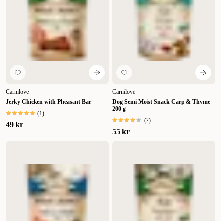
Carnilove
Carnilove
Jerky Chicken with Pheasant Bar
Dog Semi Moist Snack Carp & Thyme
200 g
(
1
)
(
2
)
49 kr
55 kr