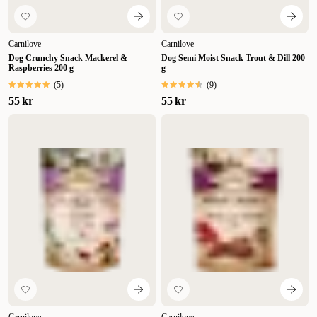
Carnilove
Carnilove
Dog Crunchy Snack Mackerel &
Dog Semi Moist Snack Trout & Dill 200
Raspberries 200 g
g
(
5
)
(
9
)
55 kr
55 kr