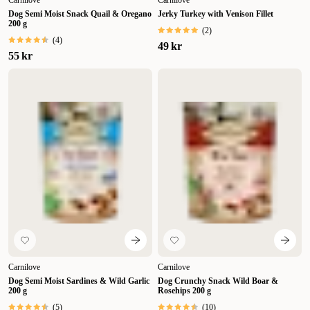
Carnilove
Carnilove
Dog Semi Moist Snack Quail & Oregano
Jerky Turkey with Venison Fillet
200 g
(
2
)
(
4
)
49 kr
55 kr
Carnilove
Carnilove
Dog Semi Moist Sardines & Wild Garlic
Dog Crunchy Snack Wild Boar &
200 g
Rosehips 200 g
(
5
)
(
10
)