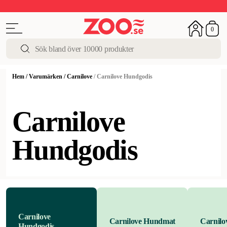
Upp till 50%
Super Summer DEALS
Shoppa nu!
0
Hem
/
Varumärken
/
Carnilove
/
Carnilove Hundgodis
Carnilove
Hundgodis
Carnilove
Carnilove Hundmat
Carnilo
Hundgodis