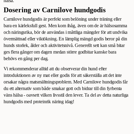
hälsa.
Dosering av Carnilove hundgodis
Carnilove hundgodis är perfekt som belöning under träning eller
bara en kärleksfull gest. Men kom ihåg, även om de är hälsosamma
och näringsrika, bör de användas i måttliga mängder för att undvika
övermättnad eller viktökning. En lämplig mängd godis beror på din
hunds storlek, ålder och aktivitetsnivå. Generellt sett kan små bitar
ges flera gånger om dagen medan större godbitar kanske bara
behövs en gång per dag.
Vi rekommenderar alltid att du observerar din hund efter
introduktionen av ny mat eller godis för att säkerställa att det inte
orsakar några matsmältningsproblem. Med Carnilove hundgodis får
du ett alternativ som både smakar gott och bidrar till din fyrbenta
väns hälsa - oavsett vilken livsstil den lever. Ta del av detta naturliga
hundgodis med proteinrik näring idag!