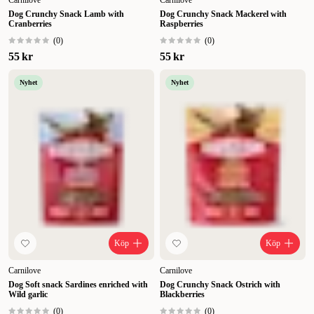
Carnilove
Carnilove
Dog Crunchy Snack Lamb with
Dog Crunchy Snack Mackerel with
Cranberries
Raspberries
(
0
)
(
0
)
55 kr
55 kr
Nyhet
Nyhet
Köp
Köp
Carnilove
Carnilove
Dog Soft snack Sardines enriched with
Dog Crunchy Snack Ostrich with
Wild garlic
Blackberries
(
0
)
(
0
)