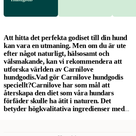
Att hitta det perfekta godiset till din hund
kan vara en utmaning. Men om du är ute
efter något naturligt, hälsosamt och
välsmakande, kan vi rekommendera att
utforska världen av Carnilove
hundgodis.
Vad gör Carnilove hundgodis
speciellt?
Carnilove har som mål att
återskapa den diet som våra hundars
förfäder skulle ha ätit i naturen. Det
betyder högkvalitativa ingredienser med
fokus på kött och fisk tillsammans med
frukt, grönsaker och örter.
Deras
sortiment av hundgodis reflekterar denna