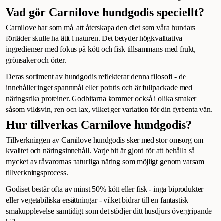
Vad gör Carnilove hundgodis speciellt?
Carnilove har som mål att återskapa den diet som våra hundars
förfäder skulle ha ätit i naturen. Det betyder högkvalitativa
ingredienser med fokus på kött och fisk tillsammans med frukt,
grönsaker och örter.
Deras sortiment av hundgodis reflekterar denna filosofi - de
innehåller inget spannmål eller potatis och är fullpackade med
näringsrika proteiner. Godbitarna kommer också i olika smaker
såsom vildsvin, ren och lax, vilket ger variation för din fyrbenta vän.
Hur tillverkas Carnilove hundgodis?
Tillverkningen av Carnilove hundgodis sker med stor omsorg om
kvalitet och näringsinnehåll. Varje bit är gjord för att behålla så
mycket av råvarornas naturliga näring som möjligt genom varsam
tillverkningsprocess.
Godiset består ofta av minst 50% kött eller fisk - inga biprodukter
eller vegetabiliska ersättningar - vilket bidrar till en fantastisk
smakupplevelse samtidigt som det stödjer ditt husdjurs övergripande