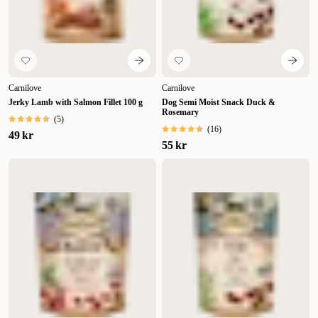
Carnilove
Carnilove
Jerky Lamb with Salmon Fillet 100 g
Dog Semi Moist Snack Duck &
Rosemary
(
5
)
(
16
)
49 kr
55 kr