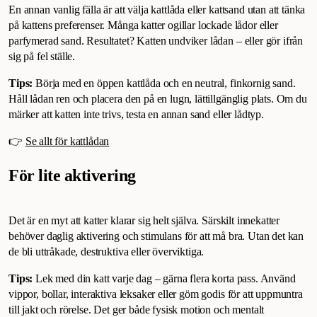
En annan vanlig fälla är att välja kattlåda eller kattsand utan att tänka
på kattens preferenser. Många katter ogillar lockade lådor eller
parfymerad sand. Resultatet? Katten undviker lådan – eller gör ifrån
sig på fel ställe.
Tips:
Börja med en öppen kattlåda och en neutral, finkornig sand.
Håll lådan ren och placera den på en lugn, lättillgänglig plats. Om du
märker att katten inte trivs, testa en annan sand eller lådtyp.
👉
Se allt för kattlådan
För lite aktivering
Det är en myt att katter klarar sig helt själva. Särskilt innekatter
behöver daglig aktivering och stimulans för att må bra. Utan det kan
de bli uttråkade, destruktiva eller överviktiga.
Tips:
Lek med din katt varje dag – gärna flera korta pass. Använd
vippor, bollar, interaktiva leksaker eller göm godis för att uppmuntra
till jakt och rörelse. Det ger både fysisk motion och mentalt