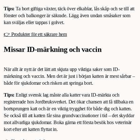
Tips:
Ta bort giftiga växter, täck över elkablar, lås skåp och se till att
fönster och balkonger är säkrade. Lägg även undan småsaker som
kan sväljas eller tappas i golvet.
👉 Produkter för ett säkrare hem
Missar ID-märkning och vaccin
När allt är nytt är det lätt att skjuta upp viktiga saker som ID-
märkning och vaccin. Men det är just i början katten är mest sårbar –
både för sjukdomar och risken att springa bort.
Tips:
Enligt svensk lag måste alla katter vara ID-märkta och
registrerade hos Jordbruksverket. Det ökar chansen att få tillbaka en
bortsprungen katt och är en viktig trygghet för både dig och katten.
Se också till att katten får sina grundvaccinationer i tid – det skyddar
mot allvarliga sjukdomar. Boka gärna ett första besök hos veterinär
kort efter att katten flyttat in.