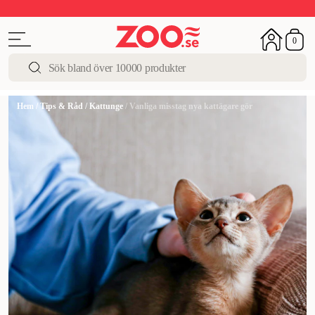
Upp till 50%
Super Summer DEALS
Shoppa nu!
0
Hem
/
Tips & Råd
/
Kattunge
/
Vanliga misstag nya kattägare gör