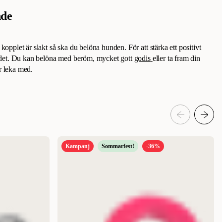
nde
kopplet är slakt så ska du belöna hunden. För att stärka ett positivt
na det. Du kan belöna med beröm, mycket gott
godis
eller ta fram din
r leka med.
Kampanj
Sommarfest!
-36%