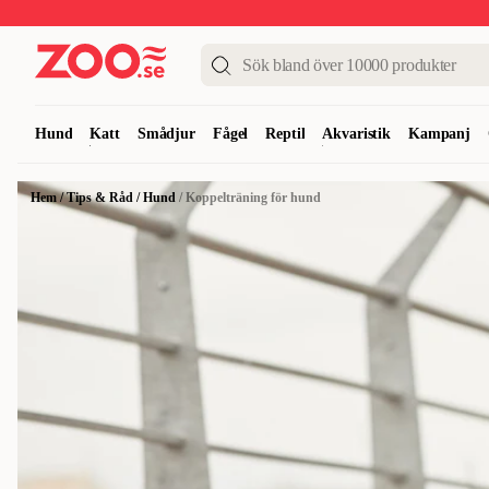
Upp till 50%
Super Summer DEALS
Shoppa nu!
Hund
Katt
Smådjur
Fågel
Reptil
Akvaristik
Kampanj
Hem
/
Tips & Råd
/
Hund
/
Koppelträning för hund