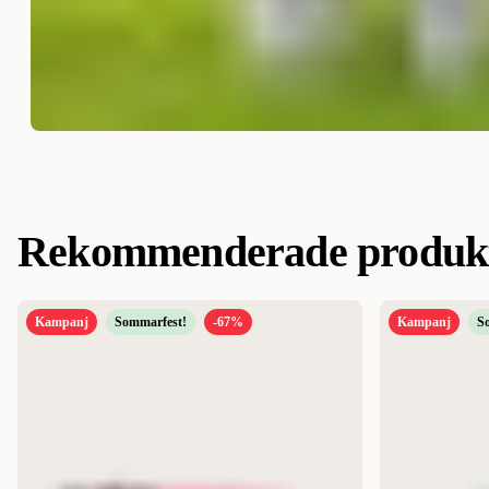
Rekommenderade produk
Kampanj
Sommarfest!
-67%
Kampanj
S