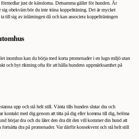
u förmedlar just de känslorna. Detsamma gäller för hunden. Är
r sig obekväm bör du inte träna koppelträning. Det är mycket
ta till sig av inlärningen då och kan associera koppelträningen
utomhus
t inomhus kan du börja med korta promenader i en lugn miljö utan
akt och byt riktning ofta för att hålla hundens uppmärksamhet på
anna upp och stå helt still. Vänta tills hunden slutar dra och
ar kontakt med dig genom att titta på dig eller komma till dig, belöna
nd börjar dra och du låter den dra dit den vill kommer din hund att
fortsätta dra på promenader. Var därför konsekvent och stå helt still