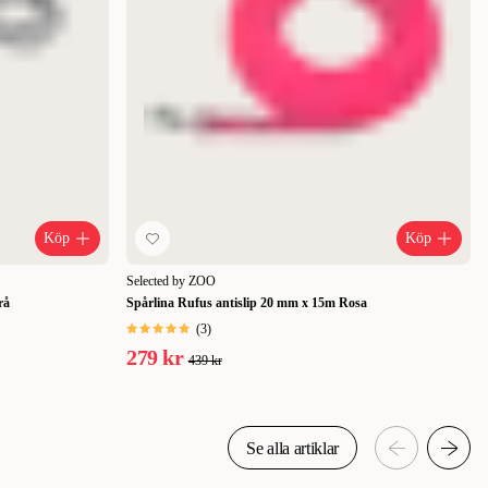
Köp
Köp
Selected by ZOO
rå
Spårlina Rufus antislip 20 mm x 15m Rosa
(
3
)
279 kr
439 kr
Se alla artiklar