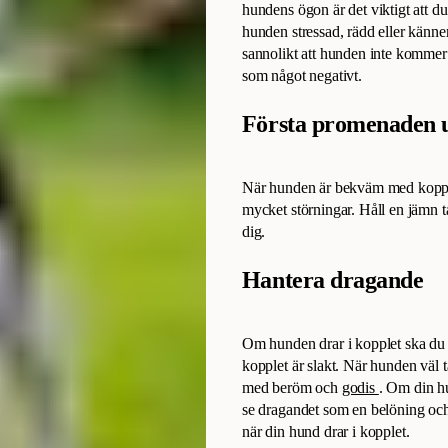
hundens ögon är det viktigt att d
hunden stressad, rädd eller känne
sannolikt att hunden inte kommer 
som något negativt.
Första promenaden 
När hunden är bekväm med kopple
mycket störningar. Håll en jämn t
dig.
Hantera dragande
Om hunden drar i kopplet ska du st
kopplet är slakt. När hunden väl t
med beröm och
godis
. Om din hu
se dragandet som en belöning och 
när din hund drar i kopplet.