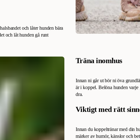
halsbandet och låter hunden bära
det och låt hunden gå runt
Träna inomhus
Innan ni går ut bör ni öva grun
är i koppel. Belöna hunden varje
dra.
Viktigt med rätt sin
Innan du koppeltränar med din hu
märker av humör, känslor och bete