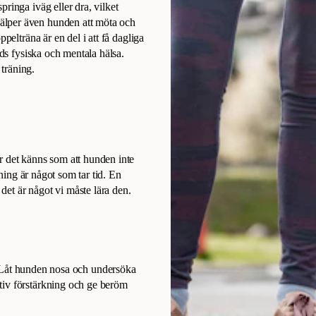
ringa iväg eller dra, vilket
älper även hunden att möta och
pelträna är en del i att få dagliga
nds fysiska och mentala hälsa.
träning.
r det känns som att hunden inte
äning är något som tar tid. En
n det är något vi måste lära den.
Låt hunden nosa och undersöka
tiv förstärkning och ge beröm