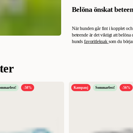
Belöna önskat betee
När hunden går fint i kopplet och 
beteende är det viktigt att belö
hunds
favoritleksak
som du börja
ter
ommarfest!
-58%
Kampanj
Sommarfest!
-56%