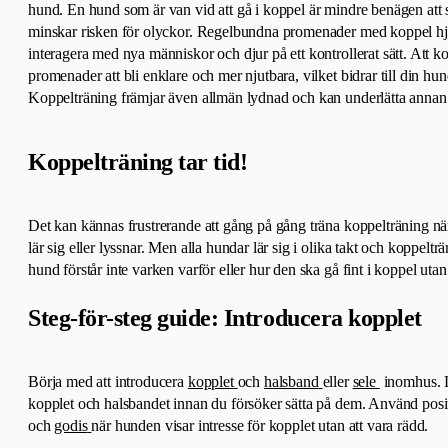
hund. En hund som är van vid att gå i koppel är mindre benägen att sp
minskar risken för olyckor. Regelbundna promenader med koppel hj
interagera med nya människor och djur på ett kontrollerat sätt. Att kop
promenader att bli enklare och mer njutbara, vilket bidrar till din hu
Koppelträning främjar även allmän lydnad och kan underlätta annan 
Koppelträning tar tid!
Det kan kännas frustrerande att gång på gång träna koppelträning nä
lär sig eller lyssnar. Men alla hundar lär sig i olika takt och koppeltr
hund förstår inte varken varför eller hur den ska gå fint i koppel uta
Steg-för-steg guide: Introducera kopplet
Börja med att introducera
kopplet
och
halsband
eller
sele
inomhus. 
kopplet och halsbandet innan du försöker sätta på dem. Använd posi
och
godis
när hunden visar intresse för kopplet utan att vara rädd.