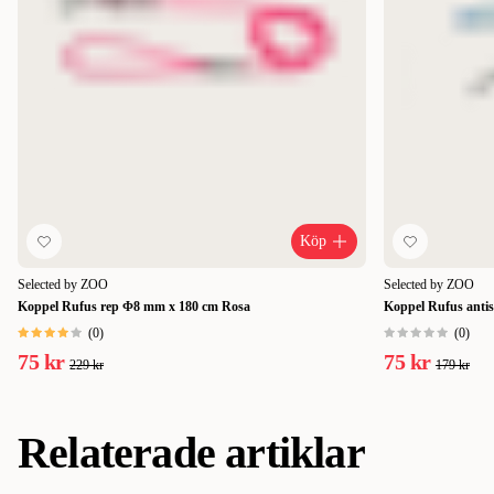
Köp
Selected by ZOO
Selected by ZOO
Koppel Rufus rep Φ8 mm x 180 cm Rosa
Koppel Rufus anti
(
0
)
(
0
)
75 kr
75 kr
229 kr
179 kr
Relaterade artiklar