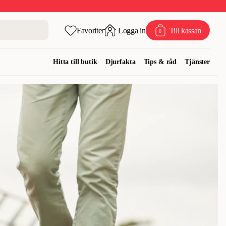
Favoriter
Logga in
Till kassan
0
Hitta till butik
Djurfakta
Tips & råd
Tjänster