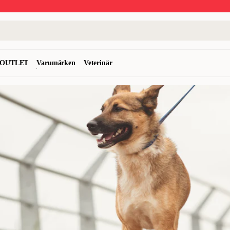
OUTLET
Varumärken
Veterinär