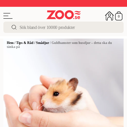
Upp till 50%
Super Summer DEALS
Shoppa nu!
0
Hem
/
Tips & Råd
/
Smådjur
/
Guldhamster som husdjur – detta ska du
tänka på