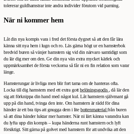
tolererar guldhamstrar inte andra individer förutom vid parning.
När ni kommer hem
Låt din nya kompis vara i fred det första dygnet så att den får lära
känna sitt nya hem i lugn och ro. Läs gärna högt ur en hamsterbok
bredvid buren så vänjer hamstern sig vid din närvaro samtidigt som
du lär dig mer om den. Ge din nya vän extra mycket kärlek och
uppmärksamhet de första veckorna så får ni en fin relation som varar
länge.
Hamsterungar är livliga men blir fort tama om de hanteras ofta.
Locka till dig hamstern med ett extra gott
belöningsgodis
, då lär den
sig att förknippa din hand med något kul. Låt hamstern självmant gå
upp på din hand, tvinga den inte. Om hamstern är rädd för dina
händer är ett bra tips att gnugga dem i lite
bottenmaterial
från buren
så att dina händer luktar mer hamster. När ni lärt känna varandra kan
du lyfta upp din kompis – kupa händerna runt hamstern och lyft
försiktigt. Sitt gärna på golvet med hamstern för att undvika att den