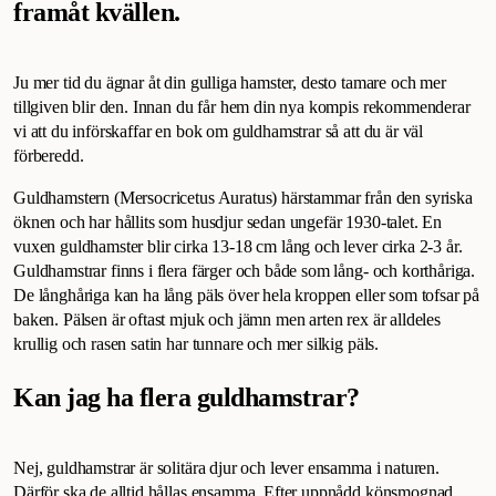
framåt kvällen.
Ju mer tid du ägnar åt din gulliga hamster, desto tamare och mer
tillgiven blir den. Innan du får hem din nya kompis rekommenderar
vi att du införskaffar en bok om guldhamstrar så att du är väl
förberedd.
Guldhamstern (Mersocricetus Auratus) härstammar från den syriska
öknen och har hållits som husdjur sedan ungefär 1930-talet. En
vuxen guldhamster blir cirka 13-18 cm lång och lever cirka 2-3 år.
Guldhamstrar finns i flera färger och både som lång- och korthåriga.
De långhåriga kan ha lång päls över hela kroppen eller som tofsar på
baken. Pälsen är oftast mjuk och jämn men arten rex är alldeles
krullig och rasen satin har tunnare och mer silkig päls.
Kan jag ha flera guldhamstrar?
Nej, guldhamstrar är solitära djur och lever ensamma i naturen.
Därför ska de alltid hållas ensamma. Efter uppnådd könsmognad