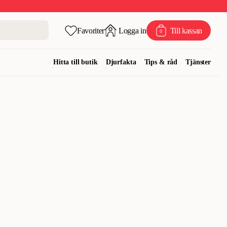
Favoriter
Logga in
Till kassan
0
Hitta till butik
Djurfakta
Tips & råd
Tjänster