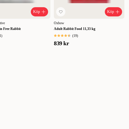
Köp
Köp
tive
Oxbow
in Free Rabbit
Adult Rabbit Food 11,33 kg
1
)
(
19
)
839 kr