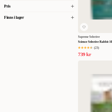
Profine
(
2
)
500 g
(
3
)
Pris
Supreme Selective
(
10
)
700 g
(
1
)
Finns i lager
79
79
Versele-Laga
(
5
)
1 kg
(
1
)
Finns i lager
(
20
)
1,5 kg
(
7
)
Supreme Selective
1,75 kg
(
3
)
Science Selective Rabbit 1
(
23
)
2 kg
(
1
)
739 kr
2,2 kg
(
2
)
2,3 kg
(
1
)
2,75 kg
(
1
)
3 kg
(
5
)
4,5 kg
(
2
)
5 kg
(
1
)