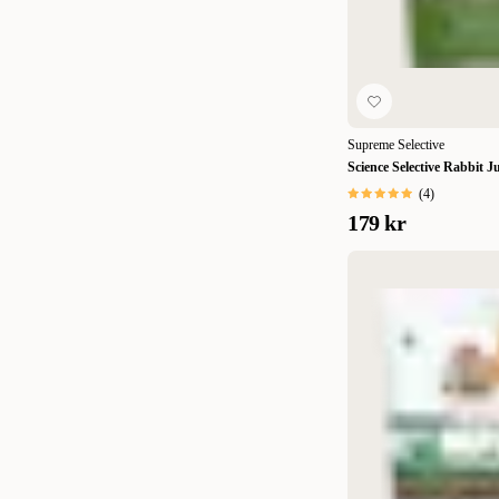
8 kg
(
1
)
9 kg
(
1
)
10 kg
(
1
)
11,33 kg
(
2
)
Supreme Selective
Science Selective Rabbit J
(
4
)
179 kr