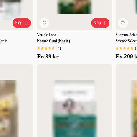
Köp
Köp
Versele-Laga
Supreme Selec
Kanin
Nature Cuni (Kanin)
Science Selec
(
4
)
(
Fr.
89 kr
Fr.
209 