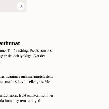
kaninmat
nner får rätt näring. Precis som oss
ig friska och lyckliga. När det
.
tter! Kaniners matsmältningssystem
eras mat bestå av hö eller gräs. Men
m grönsaker, frukt och korn som ger
 starkt immunsystem samt god