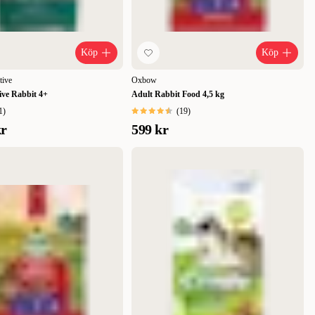
Köp
Köp
tive
Oxbow
tive Rabbit 4+
Adult Rabbit Food 4,5 kg
1
)
(
19
)
kr
599 kr