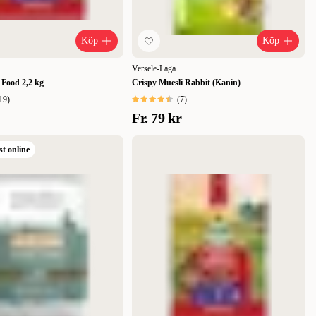
Köp
Köp
Versele-Laga
 Food 2,2 kg
Crispy Muesli Rabbit (Kanin)
19
)
(
7
)
Fr.
79 kr
st online