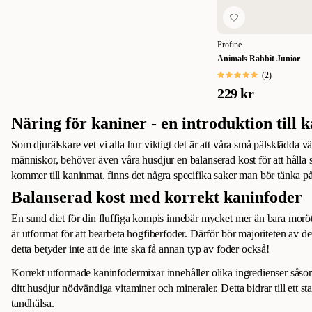
Profine
Animals Rabbit Junior
(
2
)
229 kr
Näring för kaniner - en introduktion till 
Som djurälskare vet vi alla hur viktigt det är att våra små pälsklädda vä
människor, behöver även våra husdjur en balanserad kost för att hålla s
kommer till kaninmat, finns det några specifika saker man bör tänka på
Balanserad kost med korrekt kaninfoder
En sund diet för din fluffiga kompis innebär mycket mer än bara morö
är utformat för att bearbeta högfiberfoder. Därför bör majoriteten av d
detta betyder inte att de inte ska få annan typ av foder också!
Korrekt utformade kaninfodermixar innehåller olika ingredienser såso
ditt husdjur nödvändiga vitaminer och mineraler. Detta bidrar till ett
tandhälsa.