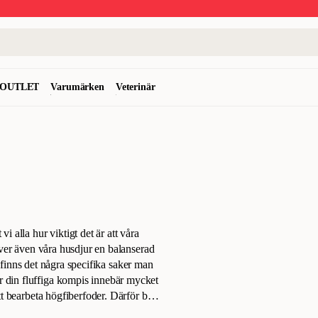
OUTLET
Varumärken
Veterinär
vi alla hur viktigt det är att våra
ver även våra husdjur en balanserad
, finns det några specifika saker man
r din fluffiga kompis innebär mycket
t bearbeta högfiberfoder. Därför bör
att de inte ska få annan typ av foder