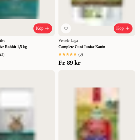
Köp
Köp
tive
Versele-Laga
tive Rabbit 1,5 kg
Complete Cuni Junior Kanin
23
)
(
0
)
Fr.
89 kr