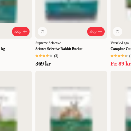
Köp
Köp
Supreme Selective
Versele-Laga
0 kg
Science Selective Rabbit Bucket
Complete Cu
(
3
)
(
369 kr
Fr.
89 k