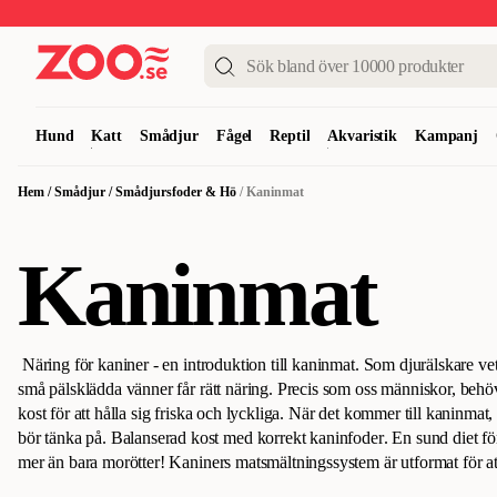
Upp till 50%
Super Summer DEALS
Shoppa nu!
Hund
Katt
Smådjur
Fågel
Reptil
Akvaristik
Kampanj
Hem
/
Smådjur
/
Smådjursfoder & Hö
/
Kaninmat
Kaninmat
Näring för kaniner - en introduktion till kaninmat
.
Som djurälskare vet 
små pälsklädda vänner får rätt näring. Precis som oss människor, behö
kost för att hålla sig friska och lyckliga. När det kommer till kaninmat
bör tänka på.
Balanserad kost med korrekt kaninfoder
.
En sund diet fö
mer än bara morötter! Kaniners matsmältningssystem är utformat för at
majoriteten av deras mat bestå av hö eller gräs. Men detta betyder inte 