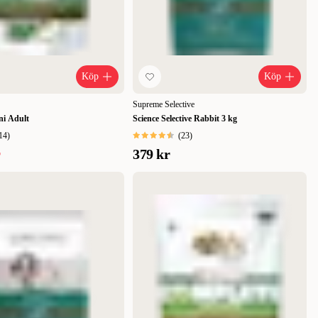
Köp
Köp
Supreme Selective
ni Adult
Science Selective Rabbit 3 kg
14
)
(
23
)
r
379 kr