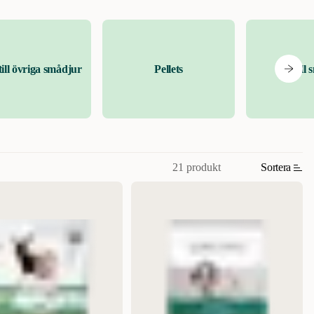
ill övriga smådjur
Pellets
Hö till
21 produkt
Sortera