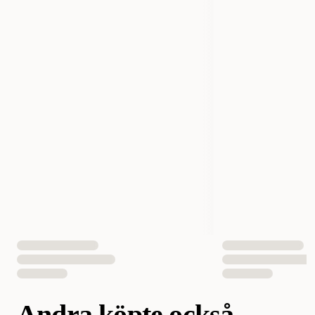
Tillverkarens Artikelnummer
461521
Ursprungsland
Belgien
Storlek
8 kg
Fodertyp
Pellets
Smak
Grönsak
Vegetarisk
Ja
Antal i förpackning
1 st
EAN Nummer
5410340615218
Andra köpte också