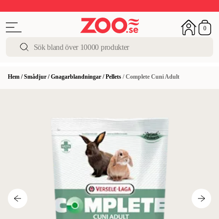
Upp till 50%
Super Summer DEALS
Shoppa nu!
0
Hem
/
Smådjur
/
Gnagarblandningar
/
Pellets
/
Complete Cuni Adult