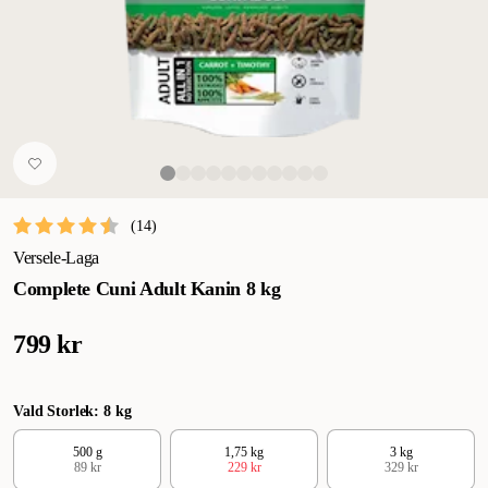
(
14
)
Versele-Laga
Complete Cuni Adult Kanin 8 kg
799 kr
Vald Storlek: 8 kg
500 g
1,75 kg
3 kg
89 kr
229 kr
329 kr