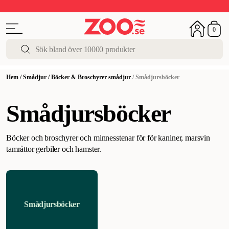
Upp till 50%
Super Summer DEALS
Shoppa nu!
0
Hem
/
Smådjur
/
Böcker & Broschyrer smådjur
/
Smådjursböcker
Smådjursböcker
Böcker och broschyrer och minnesstenar för för kaniner, marsvin
tamråttor gerbiler och hamster.
Smådjursböcker