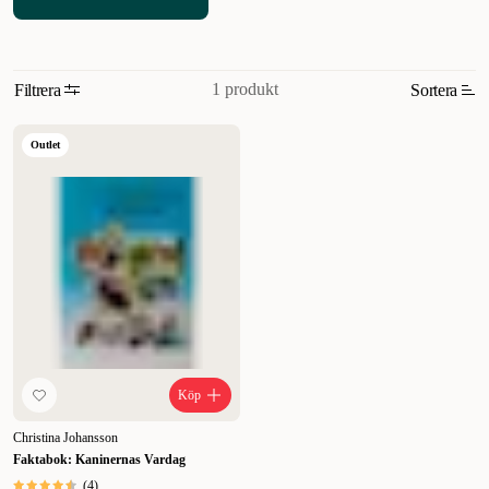
1 produkt
Filtrera
Sortera
Relevans
Outlet
Nyheter
Högsta pris
Lägsta pris
Rabatt
Köp
Christina Johansson
Faktabok: Kaninernas Vardag
(
4
)