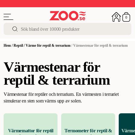
Upp till 50%
Super Summer DEALS
Shoppa nu!
0
Hem
/
Reptil
/
Värme för reptil & terrarium
/
Värmestenar för reptil & terrarium
Värmestenar för
reptil & terrarium
Värmestenar för reptiler och terrarium. En värmesten i terrariet
simulerar en sten som värms upp av solen.
Värmemattor för reptil
Termometer för reptil &
Värmes