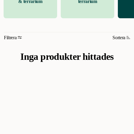
& terrarium
terrarium
Filtrera
Sortera
Relevans
Inga produkter hittades
Nyheter
Högsta pris
Lägsta pris
Rabatt